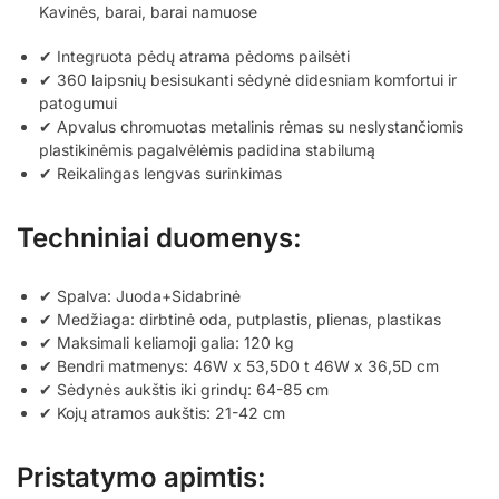
Kavinės, barai, barai namuose
✔ Integruota pėdų atrama pėdoms pailsėti
✔ 360 laipsnių besisukanti sėdynė didesniam komfortui ir
patogumui
✔ Apvalus chromuotas metalinis rėmas su neslystančiomis
plastikinėmis pagalvėlėmis padidina stabilumą
✔ Reikalingas lengvas surinkimas
Techniniai duomenys:
✔ Spalva: Juoda+Sidabrinė
✔ Medžiaga: dirbtinė oda, putplastis, plienas, plastikas
✔ Maksimali keliamoji galia: 120 kg
✔ Bendri matmenys: 46W x 53,5D0 t 46W x 36,5D cm
✔ Sėdynės aukštis iki grindų: 64-85 cm
✔ Kojų atramos aukštis: 21-42 cm
Pristatymo apimtis: