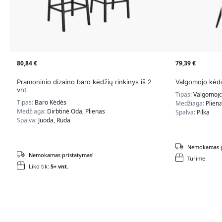
80,84
€
79,39
€
Pramoninio dizaino baro kėdžių rinkinys iš 2
Valgomojo kėdė
vnt
Tipas:
Valgomojo
Tipas:
Baro Kėdės
Medžiaga:
Pliena
Medžiaga:
Dirbtinė Oda, Plienas
Spalva:
Pilka
Spalva:
Juoda, Ruda
Nemokamas p
Nemokamas pristatymas!
Turime
Liko tik:
5+ vnt.