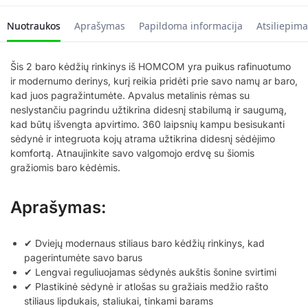
Nuotraukos
Aprašymas
Papildoma informacija
Atsiliepima
Šis 2 baro kėdžių rinkinys iš HOMCOM yra puikus rafinuotumo
ir modernumo derinys, kurį reikia pridėti prie savo namų ar baro,
kad juos pagražintumėte. Apvalus metalinis rėmas su
neslystančiu pagrindu užtikrina didesnį stabilumą ir saugumą,
kad būtų išvengta apvirtimo. 360 laipsnių kampu besisukanti
sėdynė ir integruota kojų atrama užtikrina didesnį sėdėjimo
komfortą. Atnaujinkite savo valgomojo erdvę su šiomis
gražiomis baro kėdėmis.
Aprašymas:
✔ Dviejų modernaus stiliaus baro kėdžių rinkinys, kad
pagerintumėte savo barus
✔ Lengvai reguliuojamas sėdynės aukštis šonine svirtimi
✔ Plastikinė sėdynė ir atlošas su gražiais medžio rašto
stiliaus lipdukais, staliukai, tinkami barams