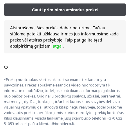
Atsiprašome, šios prekės dabar neturime. Tačiau
siūlome pateikti užklausą ir mes Jus informuosime kada
prekė vėl atsiras prekyboje. Taip pat galite tęsti
apsipirkimą grįždami
atgal
.
*Prekių nuotraukos skirtos tik iliustraciniams tikslams ir yra
pavyzdinės. Prekės aprašyme esančios video nuorodos yra tik
informacinio pobūdžio, todėl jose pateikiama informacija gali skirtis
nuo pačios prekės. Originalių produktų spalvos, užrašai, parametrai,
matmenys, dydžiai, funkcijos, ir/ar bet kurios kitos savybės dėl savo
vizualinių ypatybių gali atrodyti kitaip negu realybėje, todėl prašome
vadovautis prekių specifikacijomis, kurios nurodytos prekių kortelėse.
Kilus klausimams, visada laukiame Jūsų skambučio telefonu +370 632
51053 arba el. paštu klientai@bonideco.lt.