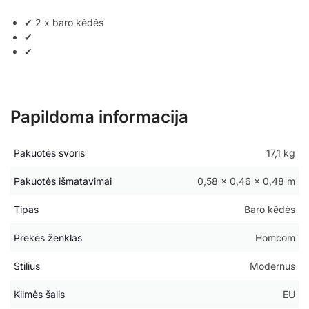
✔ 2 x baro kėdės
✔
✔
Papildoma informacija
Pakuotės svoris
17,1 kg
Pakuotės išmatavimai
0,58 × 0,46 × 0,48 m
Tipas
Baro kėdės
Prekės ženklas
Homcom
Stilius
Modernus
Kilmės šalis
EU