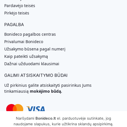
Pardavėjo teisės
Pirkėjo teisės
PAGALBA
Bonideco pagalbos centras
Privalumai Bonideco
Užsakymo būsena pagal numerį
Kaip pateikti užsakymą
Dažnai užduodami klausimai
GALIMI ATSISKAITYMO BŪDAI
Už pirkinius galite atsiskaityti pasirinkus Jums
tinkamiausią
mokėjimo būdą.
Naršydami
Bonideco.lt
el. parduotuvėje sutinkate, jog
naudojame slapukus, kurie užtikrina sklandų apsipirkimą.
Svetainių Kūrimas