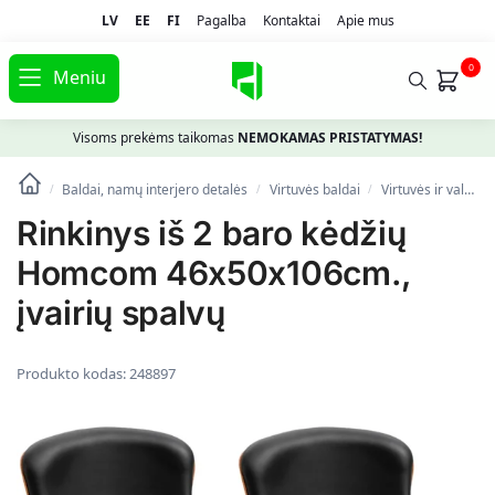
LV
EE
FI
Pagalba
Kontaktai
Apie mus
0
Meniu
Visoms prekėms taikomas
NEMOKAMAS PRISTATYMAS!
Baldai, namų interjero detalės
Virtuvės baldai
Virtuvės ir valgomojo kėdės
/
/
/
Rinkinys iš 2 baro kėdžių
Homcom 46x50x106cm.,
įvairių spalvų
Produkto kodas:
248897