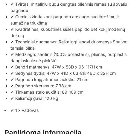
✔ Tvirtas, milteliniu būdu dengtas plieninis rėmas su apvaliu
pagrindu
✔ Guminis žiedas ant pagrindo apsaugo nuo įbrėžimų ir
sumažina triukšmą
✔ Kvadratinės, kuokštinės siūlės papildo bet kokį modernų
dekorą
✔ Techniniai duomenys: Reikalingi lengvi duomenys Spalva:
tamsiai pilka
✔ Medžiaga: šenilinis (100% poliesteris), plienas, putplastis,
daugiasluoksnė plokštė
✔ Bendri matmenys: 47W x 53D x 96-117H cm
✔ Sėdynės dydis: 47W x 41D x 63-8li. 46D x 32H cm
✔ Pagrindo kojų atramos aukštis: 21 cm
✔ Pagrindo skersmuo: Ø38 cm
✔ Tinkamas stalo aukštis: 89-109 cm
✔ Keliamoji galia: 120 kg
✔ 1 x vadovas
Papildoma informacija