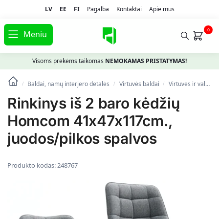
LV
EE
FI
Pagalba
Kontaktai
Apie mus
0
Meniu
Visoms prekėms taikomas
NEMOKAMAS PRISTATYMAS!
Baldai, namų interjero detalės
Virtuvės baldai
Virtuvės ir valgomojo kėdės
/
/
/
Rinkinys iš 2 baro kėdžių
Homcom 41x47x117cm.,
juodos/pilkos spalvos
Produkto kodas:
248767