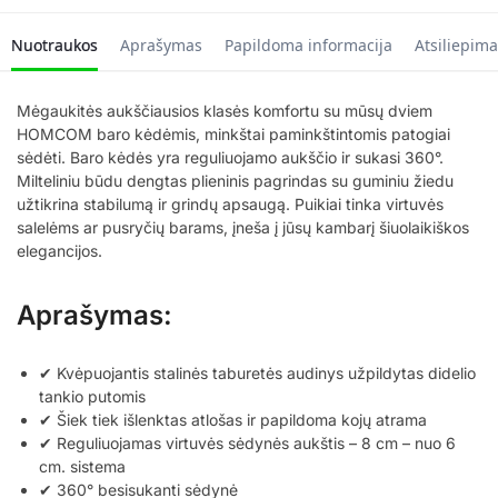
Nuotraukos
Aprašymas
Papildoma informacija
Atsiliepima
Mėgaukitės aukščiausios klasės komfortu su mūsų dviem
HOMCOM baro kėdėmis, minkštai paminkštintomis patogiai
sėdėti. Baro kėdės yra reguliuojamo aukščio ir sukasi 360°.
Milteliniu būdu dengtas plieninis pagrindas su guminiu žiedu
užtikrina stabilumą ir grindų apsaugą. Puikiai tinka virtuvės
salelėms ar pusryčių barams, įneša į jūsų kambarį šiuolaikiškos
elegancijos.
Aprašymas:
✔ Kvėpuojantis stalinės taburetės audinys užpildytas didelio
tankio putomis
✔ Šiek tiek išlenktas atlošas ir papildoma kojų atrama
✔ Reguliuojamas virtuvės sėdynės aukštis – 8 cm – nuo ​​6
cm. sistema
✔ 360° besisukanti sėdynė