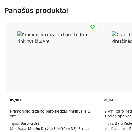
Panašūs produktai
85,90
€
80,84
€
Pramoninio dizaino baro kėdžių rinkinys iš 2
2 vnt. baro kėd
vnt
juodos spalvos
Tipas:
Baro Kėdės
Tipas:
Baro Kėdė
Medžiaga:
Medžio Drožlių Plokštė (MDP), Plienas
Medžiaga:
Medži