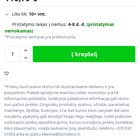
Liko tik:
10+ vnt.
Pristatymo laikas į namus:
4-8 d. d.
(pristatymas
nemokamas)
*Pristatymo terminai yra preliminarūs.
Į krepšelį
*Prekių nuotraukos skirtos tik iliustraciniams tikslams ir yra
pavyzdinės. Prekės aprašyme esančios video nuorodos yra tik
informacinio pobūdžio, todėl jose pateikiama informacija gali skirtis
nuo pačios prekės. Originalių produktų spalvos, užrašai, parametrai,
matmenys, dydžiai, funkcijos, ir/ar bet kurios kitos savybės dėl savo
vizualinių ypatybių gali atrodyti kitaip negu realybėje, todėl prašome
vadovautis prekių specifikacijomis, kurios nurodytos prekių kortelėse.
Kilus klausimams, visada laukiame Jūsų skambučio telefonu +370 632
51053 arba el. paštu klientai@bonideco.lt.