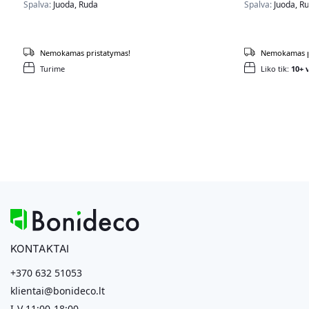
Spalva:
Juoda, Ruda
Spalva:
Juoda, R
Nemokamas pristatymas!
Nemokamas p
Turime
Liko tik:
10+ v
KONTAKTAI
+370 632 51053
klientai@bonideco.lt
I-V 11:00-18:00