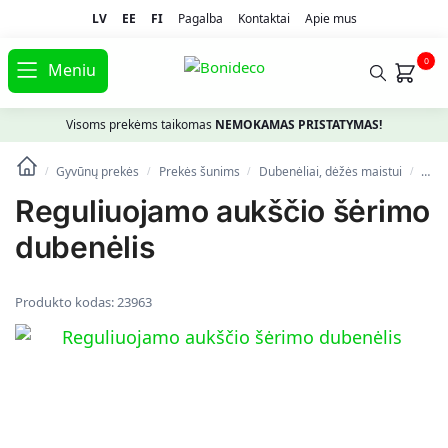
LV
EE
FI
Pagalba
Kontaktai
Apie mus
0
Meniu
Visoms prekėms taikomas
NEMOKAMAS PRISTATYMAS!
Gyvūnų prekės
Prekės šunims
Dubenėliai, dėžės maistui
Regu
/
/
/
/
Reguliuojamo aukščio šėrimo
dubenėlis
Produkto kodas:
23963