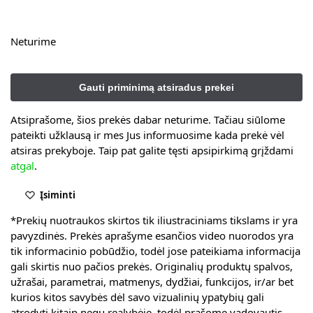
Neturime
Atsiprašome, šios prekės dabar neturime. Tačiau siūlome
pateikti užklausą ir mes Jus informuosime kada prekė vėl
atsiras prekyboje. Taip pat galite tęsti apsipirkimą grįždami
atgal
.
Įsiminti
*Prekių nuotraukos skirtos tik iliustraciniams tikslams ir yra
pavyzdinės. Prekės aprašyme esančios video nuorodos yra
tik informacinio pobūdžio, todėl jose pateikiama informacija
gali skirtis nuo pačios prekės. Originalių produktų spalvos,
užrašai, parametrai, matmenys, dydžiai, funkcijos, ir/ar bet
kurios kitos savybės dėl savo vizualinių ypatybių gali
atrodyti kitaip negu realybėje, todėl prašome vadovautis