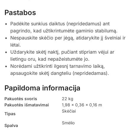
Pastabos
Padėkite sunkius daiktus (nepridedamus) ant
pagrindo, kad užtikrintumėte gaminio stabilumą.
Nespauskite skėčio per jėgą, atidarykite jį švelniai ir
lėtai.
Uždarykite skėtį naktį, pučiant stipriam vėjui ar
lietingu oru, kad nepažeistumėte jo.
Norėdami užtikrinti ilgesnį tarnavimo laiką,
apsaugokite skėtį dangteliu (nepridedamas).
Papildoma informacija
Pakuotės svoris
22 kg
Pakuotės išmatavimai
1,98 × 0,36 × 0,16 m
Skėčiai
Tipas
Smėlio
Spalva