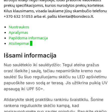
prekių specifikacijomis, kurios nurodytos prekių kortelėse.
Kilus klausimams, visada laukiame Jūsų skambučio telefonu
+370 632 51053 arba el. paštu klientai@bonideco.lt.
Nuotraukos
Aprašymas
Papildoma informacija
Atsiliepimai
0
Išsami informacija
Nuo saulėtekio iki saulėlydžio: Tegul ateina gražus
oras! Išeikite į saulę, tačiau nepamirškite kremo nuo
saulės! Su šiuo reguliuojamu skėčiu su LED apšvietimu
papuoškite savo sodą ar terasą. Jis užtikrina puikią UV
apsaugą iki UPF 50+.
Atidarykite skėtį praktišku rankiniu švaistikliu. Šonine
rankena reguliuokite skėčio kampą, kad
apsisaugotumėte nuo saulės spindulių. Pasukite skėčio