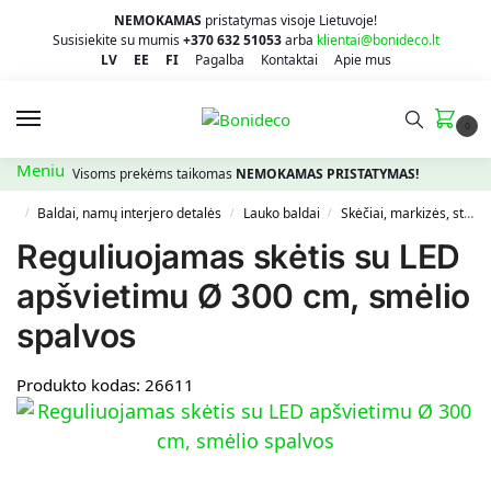
NEMOKAMAS
pristatymas visoje Lietuvoje!
Susisiekite su mumis
+370 632 51053
arba
klientai@bonideco.lt
LV
EE
FI
Pagalba
Kontaktai
Apie mus
0
Meniu
Visoms prekėms taikomas
NEMOKAMAS PRISTATYMAS!
Baldai, namų interjero detalės
Lauko baldai
Skėčiai, markizės, stovai
/
/
/
Reguliuojamas skėtis su LED
apšvietimu Ø 300 cm, smėlio
spalvos
Produkto kodas:
26611