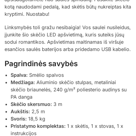
kotą naudodami pedalą, kad skėtis būtų nukreiptas kita
kryptimi. Nuostabu!
Linksmybės toli gražu nesibaigia! Vos saulei nusileidus,
įjunkite šio skėčio LED apšvietimą, kuris suteiks jūsų
sodui romantikos. Apšvietimas maitinamas iš viršuje
esančios saulės baterijos arba pridedamo USB kabelio.
Pagrindinės savybės
Spalva:
Smėlio spalvos
Medžiaga:
Aliuminio skėčio stulpas, metaliniai
skėčio briaunelės, 240 g/m² poliesterio audinys su
PA danga
Skėčio skersmuo:
3 m
Aukštis:
2,5 m
Svoris:
18,5 kg
Pristatymo komplektas:
1 x skėtis, 1 x stovas, 1 x
instrukcijos