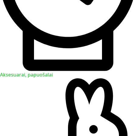
Aksesuarai, papuošalai