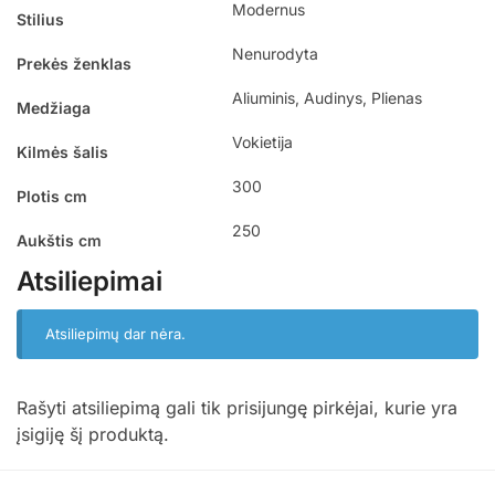
Modernus
Stilius
Nenurodyta
Prekės ženklas
Aliuminis, Audinys, Plienas
Medžiaga
Vokietija
Kilmės šalis
300
Plotis cm
250
Aukštis cm
Atsiliepimai
Atsiliepimų dar nėra.
Rašyti atsiliepimą gali tik prisijungę pirkėjai, kurie yra
įsigiję šį produktą.