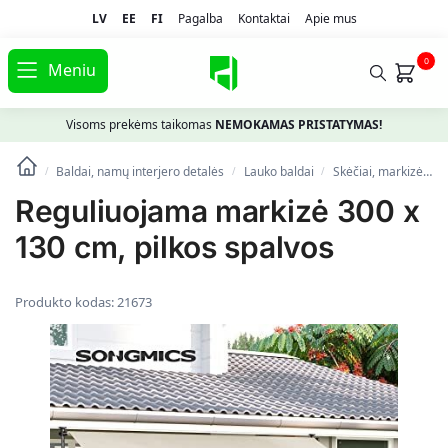
LV
EE
FI
Pagalba
Kontaktai
Apie mus
0
Meniu
Visoms prekėms taikomas
NEMOKAMAS PRISTATYMAS!
Baldai, namų interjero detalės
Lauko baldai
Skėčiai, markizės, stovai
/
/
/
Reguliuojama markizė 300 x
130 cm, pilkos spalvos
Produkto kodas:
21673