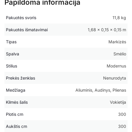
Papildoma informacija
Pakuotės svoris
11,8 kg
Pakuotės išmatavimai
1,68 × 0,15 × 0,15 m
Tipas
Markizės
Spalva
Smėlio
Stilius
Modernus
Prekės ženklas
Nenurodyta
Medžiaga
Aliuminis, Audinys, Plienas
Kilmės šalis
Vokietija
Plotis cm
300
Aukštis cm
300