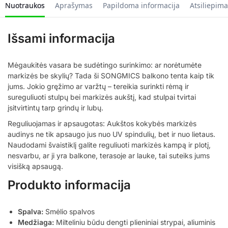
Nuotraukos
Aprašymas
Papildoma informacija
Atsiliepima
Išsami informacija
Mėgaukitės vasara be sudėtingo surinkimo: ar norėtumėte
markizės be skylių? Tada ši SONGMICS balkono tenta kaip tik
jums. Jokio gręžimo ar varžtų – tereikia surinkti rėmą ir
sureguliuoti stulpų bei markizės aukštį, kad stulpai tvirtai
įsitvirtintų tarp grindų ir lubų.
Reguliuojamas ir apsaugotas: Aukštos kokybės markizės
audinys ne tik apsaugo jus nuo UV spindulių, bet ir nuo lietaus.
Naudodami švaistiklį galite reguliuoti markizės kampą ir plotį,
nesvarbu, ar ji yra balkone, terasoje ar lauke, tai suteiks jums
visišką apsaugą.
Produkto informacija
Spalva:
Smėlio spalvos
Medžiaga:
Milteliniu būdu dengti plieniniai strypai, aliuminis