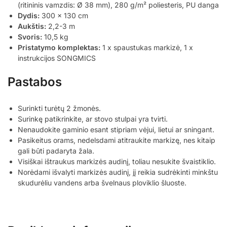
(ritininis vamzdis: Ø 38 mm), 280 g/m² poliesteris, PU danga
Dydis:
300 x 130 cm
Aukštis:
2,2-3 m
Svoris:
10,5 kg
Pristatymo komplektas:
1 x spaustukas markizė, 1 x
instrukcijos SONGMICS
Pastabos
Surinkti turėtų 2 žmonės.
Surinkę patikrinkite, ar stovo stulpai yra tvirti.
Nenaudokite gaminio esant stipriam vėjui, lietui ar sningant.
Pasikeitus orams, nedelsdami atitraukite markizę, nes kitaip
gali būti padaryta žala.
Visiškai ištraukus markizės audinį, toliau nesukite švaistiklio.
Norėdami išvalyti markizės audinį, jį reikia sudrėkinti minkštu
skudurėliu vandens arba švelnaus ploviklio šluoste.