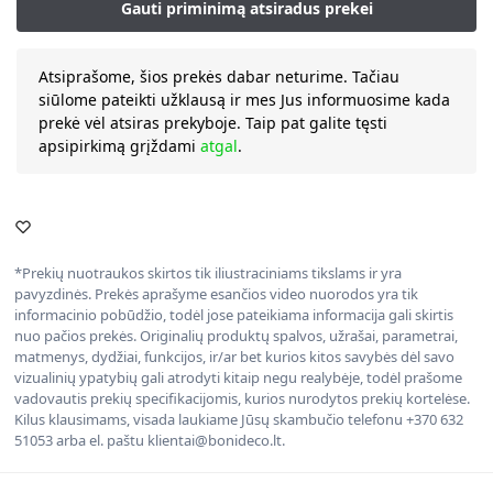
Atsiprašome, šios prekės dabar neturime. Tačiau
siūlome pateikti užklausą ir mes Jus informuosime kada
prekė vėl atsiras prekyboje. Taip pat galite tęsti
apsipirkimą grįždami
atgal
.
*Prekių nuotraukos skirtos tik iliustraciniams tikslams ir yra
pavyzdinės. Prekės aprašyme esančios video nuorodos yra tik
informacinio pobūdžio, todėl jose pateikiama informacija gali skirtis
nuo pačios prekės. Originalių produktų spalvos, užrašai, parametrai,
matmenys, dydžiai, funkcijos, ir/ar bet kurios kitos savybės dėl savo
vizualinių ypatybių gali atrodyti kitaip negu realybėje, todėl prašome
vadovautis prekių specifikacijomis, kurios nurodytos prekių kortelėse.
Kilus klausimams, visada laukiame Jūsų skambučio telefonu +370 632
51053 arba el. paštu klientai@bonideco.lt.