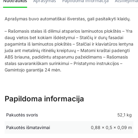
Nuotraukos
Aprašymas
Papildoma informacija
Atsiliepima
Aprašymas buvo automatiškai išverstas, gali pasitaikyti klaidų.
– Rašomasis stalas iš dilimui atsparios laminuotos plokštės – Yra
daug vietos bet kokiam išdėstymui – Stalčių ir durų fasadai
pagaminta iš laminuotos plokštės – Stalčiai ir klaviatūros lentyna
juda ant metalinių ritinėlių kreiptuvų – Matomi kraštai padengti
ABS briauna, padidintu atsparumu pažeidimams – Rašomasis
stalas savarankiškam surinkimui – Pristatymo instrukcijos –
Gamintojo garantija 24 mėn.
Papildoma informacija
Pakuotės svoris
52,1 kg
Pakuotės išmatavimai
0,88 × 0,5 × 0,09 m