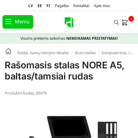
LV
EE
FI
Pagalba
Kontaktai
Apie mus
0
Meniu
Visoms prekėms taikomas
NEMOKAMAS PRISTATYMAS!
Baldai, namų interjero detalės
Biuro baldai
Kompiuteriniai, rašomieji stalai
/
/
/
Rašomasis stalas NORE A5,
baltas/tamsiai rudas
Produkto kodas:
85979