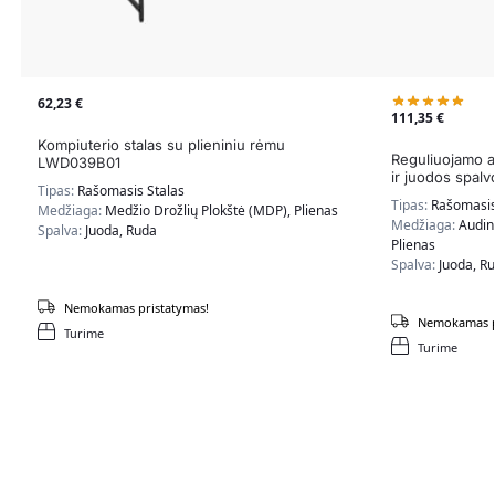
62,23
€
111,35
€
Kompiuterio stalas su plieniniu rėmu
Reguliuojamo a
LWD039B01
ir juodos spalv
Tipas:
Rašomasis Stalas
Tipas:
Rašomasis
Medžiaga:
Medžio Drožlių Plokštė (MDP), Plienas
Medžiaga:
Audin
Spalva:
Juoda, Ruda
Plienas
Spalva:
Juoda, R
Nemokamas pristatymas!
Nemokamas p
Turime
Turime