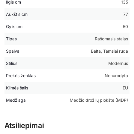
Ilgis cm
135
Aukštis cm
77
Gylis cm
50
Tipas
Rašomasis stalas
Spalva
Balta, Tamsiai ruda
Stilius
Modernus
Prekės ženklas
Nenurodyta
Kilmės šalis
EU
Medžiaga
Medžio drožlių plokštė (MDP)
Atsiliepimai