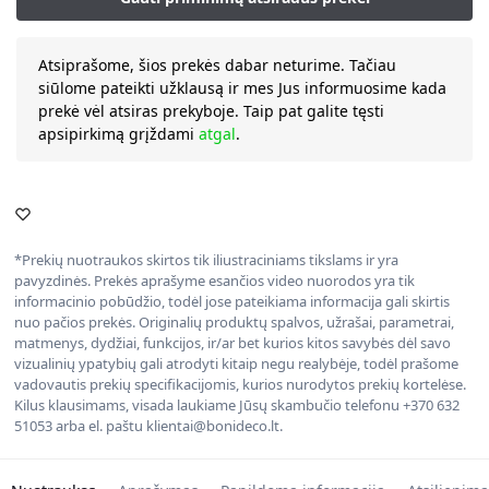
Atsiprašome, šios prekės dabar neturime. Tačiau
siūlome pateikti užklausą ir mes Jus informuosime kada
prekė vėl atsiras prekyboje. Taip pat galite tęsti
apsipirkimą grįždami
atgal
.
*Prekių nuotraukos skirtos tik iliustraciniams tikslams ir yra
pavyzdinės. Prekės aprašyme esančios video nuorodos yra tik
informacinio pobūdžio, todėl jose pateikiama informacija gali skirtis
nuo pačios prekės. Originalių produktų spalvos, užrašai, parametrai,
matmenys, dydžiai, funkcijos, ir/ar bet kurios kitos savybės dėl savo
vizualinių ypatybių gali atrodyti kitaip negu realybėje, todėl prašome
vadovautis prekių specifikacijomis, kurios nurodytos prekių kortelėse.
Kilus klausimams, visada laukiame Jūsų skambučio telefonu +370 632
51053 arba el. paštu klientai@bonideco.lt.