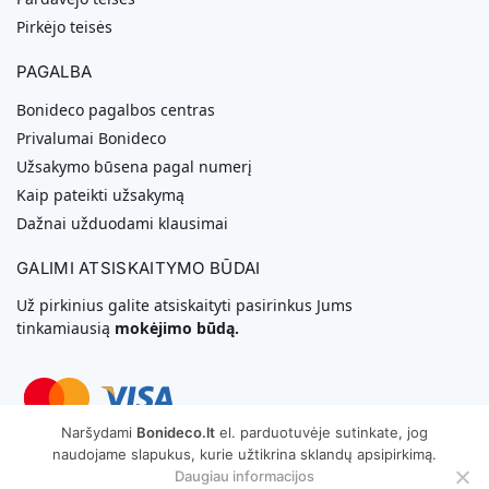
Pirkėjo teisės
PAGALBA
Bonideco pagalbos centras
Privalumai Bonideco
Užsakymo būsena pagal numerį
Kaip pateikti užsakymą
Dažnai užduodami klausimai
GALIMI ATSISKAITYMO BŪDAI
Už pirkinius galite atsiskaityti pasirinkus Jums
tinkamiausią
mokėjimo būdą.
Naršydami
Bonideco.lt
el. parduotuvėje sutinkate, jog
naudojame slapukus, kurie užtikrina sklandų apsipirkimą.
Svetainių Kūrimas
Daugiau informacijos