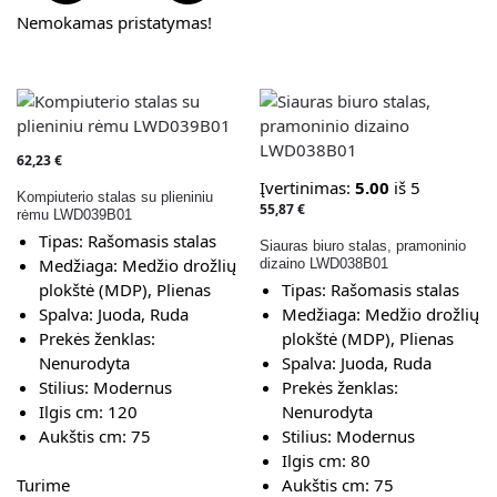
Nemokamas pristatymas!
62,23
€
Įvertinimas:
5.00
iš 5
Kompiuterio stalas su plieniniu
55,87
€
rėmu LWD039B01
Tipas:
Rašomasis stalas
Siauras biuro stalas, pramoninio
Medžiaga:
Medžio drožlių
dizaino LWD038B01
plokštė (MDP), Plienas
Tipas:
Rašomasis stalas
Spalva:
Juoda, Ruda
Medžiaga:
Medžio drožlių
Prekės ženklas:
plokštė (MDP), Plienas
Nenurodyta
Spalva:
Juoda, Ruda
Stilius:
Modernus
Prekės ženklas:
Ilgis cm:
120
Nenurodyta
Aukštis cm:
75
Stilius:
Modernus
Ilgis cm:
80
Turime
Aukštis cm:
75