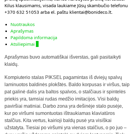
Kilus klausimams, visada laukiame Jūsų skambučio telefonu
+370 632 51053 arba el. paštu klientai@bonideco.lt.
Nuotraukos
Aprašymas
Papildoma informacija
Atsiliepimai
0
Aprašymas buvo automatiškai išverstas, gali pasitaikyti
klaidų.
Kompiuterio stalas PIKSEL pagamintas iš dviejų spalvų
laminuotos baldinės plokštės. Baldo korpusas ir viršus, taip
pat galinė dalis yra baltos spalvos, o stalčiaus ir spintelės
priekis yra, tamsiai rudas medžio imitacijos. Visi baldų
paviršiai matiniai. Darbo zona yra dešinėje stalo pusėje,
kur po viršumi sumontuotas ištraukiamas klaviatūros
stalčius. Kita vertus, kairioji baldų pusė yra visiškai
užstatyta. Tiesiai po viršumi yra vienas stalčius, o po juo –