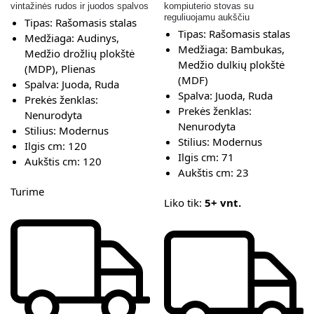
vintažinės rudos ir juodos spalvos
kompiuterio stovas su
reguliuojamu aukščiu
Tipas:
Rašomasis stalas
Tipas:
Rašomasis stalas
Medžiaga:
Audinys,
Medžiaga:
Bambukas,
Medžio drožlių plokštė
Medžio dulkių plokštė
(MDP), Plienas
(MDF)
Spalva:
Juoda, Ruda
Spalva:
Juoda, Ruda
Prekės ženklas:
Prekės ženklas:
Nenurodyta
Nenurodyta
Stilius:
Modernus
Stilius:
Modernus
Ilgis cm:
120
Ilgis cm:
71
Aukštis cm:
120
Aukštis cm:
23
Turime
Liko tik:
5+ vnt.