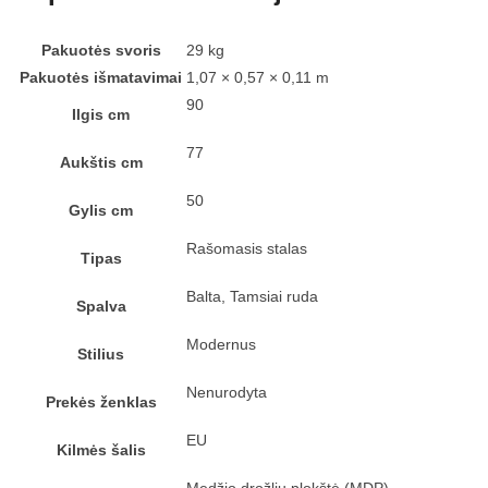
Pakuotės svoris
29 kg
Pakuotės išmatavimai
1,07 × 0,57 × 0,11 m
90
Ilgis cm
77
Aukštis cm
50
Gylis cm
Rašomasis stalas
Tipas
Balta, Tamsiai ruda
Spalva
Modernus
Stilius
Nenurodyta
Prekės ženklas
EU
Kilmės šalis
Medžio drožlių plokštė (MDP)