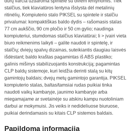
durų varčia uždaroma spintelė su dviem lentynomis. Tiek
stalčius, tiek klaviatūros lentyna išslysta dėl metalinių
ritinėlių. Kompiuterio stalo PIKSEL su spintele ir stalčiu
privalumai: kompaktiškas baldo dydis – rašomasis stalas
77 cm aukščio, 90 cm pločio ir 50 cm gylio; naudinga
kompiuteriui, stumdomas stalčius klaviatūrai; li > įvairi vieta
biuro reikmenims laikyti – galite naudoti ir spintelę, ir
stalčių; dviejų spalvų dizainas, suteikiantis daugiau laisvės
išdėstant; baldo kraštas pagamintas iš ABS plastiko;
galinis mišinys stabilizuojantis konstrukciją; pagamintas
CLP baldų sistemoje, kuri leidžia derinti stalą su kitų
gamintojų baldais; dvejų metų gamintojo garantija. PIKSEL
kompiuterio stalas, baltas/tamsiai rudas puikiai tinka
naudoti vaikų kambaryje, jaunimo kambaryje arba
miegamajame ar svetainėje su atskiru kampu nuotoliniam
darbui ar mokymuisi. Jis veiks ir nedideliuose biuruose,
puikiai derindamasis su kitais CLP sistemos baldais.
Papildoma informacija