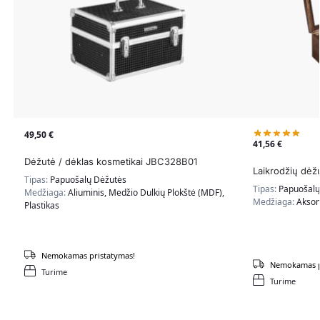
49,50
€
41,56
€
Dėžutė / dėklas kosmetikai JBC328B01
Laikrodžių dėžu
Tipas:
Papuošalų Dėžutės
Tipas:
Papuošalų
Medžiaga:
Aliuminis, Medžio Dulkių Plokštė (MDF),
Medžiaga:
Aksom
Plastikas
Nemokamas pristatymas!
Nemokamas p
Turime
Turime