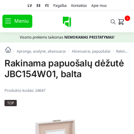
LV
EE
FI
Pagalba
Kontaktai
Apie mus
0
Meniu
Visoms prekėms taikomas
NEMOKAMAS PRISTATYMAS!
Apranga, avalynė, aksesuarai
Aksesuarai, papuošalai
Rakinama papuošalų dėžutė JBC154W01, balta
/
/
/
Rakinama papuošalų dėžutė
JBC154W01, balta
Produkto kodas:
24647
TOP