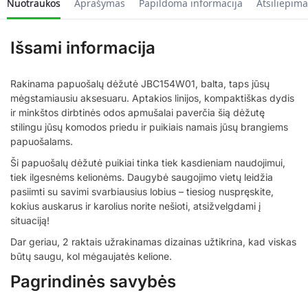
Nuotraukos
Aprašymas
Papildoma informacija
Atsiliepima
Išsami informacija
Rakinama papuošalų dėžutė JBC154W01, balta, taps jūsų
mėgstamiausiu aksesuaru. Aptakios linijos, kompaktiškas dydis
ir minkštos dirbtinės odos apmušalai paverčia šią dėžutę
stilingu jūsų komodos priedu ir puikiais namais jūsų brangiems
papuošalams.
Ši papuošalų dėžutė puikiai tinka tiek kasdieniam naudojimui,
tiek ilgesnėms kelionėms. Daugybė saugojimo vietų leidžia
pasiimti su savimi svarbiausius lobius – tiesiog nuspręskite,
kokius auskarus ir karolius norite nešioti, atsižvelgdami į
situaciją!
Dar geriau, 2 raktais užrakinamas dizainas užtikrina, kad viskas
būtų saugu, kol mėgaujatės kelione.
Pagrindinės savybės