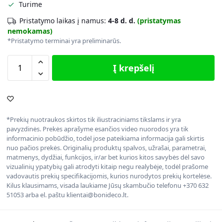
Turime
Pristatymo laikas į namus:
4-8 d. d.
(pristatymas
nemokamas)
*Pristatymo terminai yra preliminarūs.
Į krepšelį
*Prekių nuotraukos skirtos tik iliustraciniams tikslams ir yra
pavyzdinės. Prekės aprašyme esančios video nuorodos yra tik
informacinio pobūdžio, todėl jose pateikiama informacija gali skirtis
nuo pačios prekės. Originalių produktų spalvos, užrašai, parametrai,
matmenys, dydžiai, funkcijos, ir/ar bet kurios kitos savybės dėl savo
vizualinių ypatybių gali atrodyti kitaip negu realybėje, todėl prašome
vadovautis prekių specifikacijomis, kurios nurodytos prekių kortelėse.
Kilus klausimams, visada laukiame Jūsų skambučio telefonu +370 632
51053 arba el. paštu klientai@bonideco.lt.