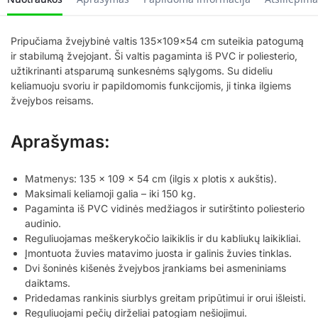
Pripučiama žvejybinė valtis 135x109x54 cm suteikia patogumą
ir stabilumą žvejojant. Ši valtis pagaminta iš PVC ir poliesterio,
užtikrinanti atsparumą sunkesnėms sąlygoms. Su dideliu
keliamuoju svoriu ir papildomomis funkcijomis, ji tinka ilgiems
žvejybos reisams.
Aprašymas:
Matmenys: 135 x 109 x 54 cm (ilgis x plotis x aukštis).
Maksimali keliamoji galia – iki 150 kg.
Pagaminta iš PVC vidinės medžiagos ir sutirštinto poliesterio
audinio.
Reguliuojamas meškerykočio laikiklis ir du kabliukų laikikliai.
Įmontuota žuvies matavimo juosta ir galinis žuvies tinklas.
Dvi šoninės kišenės žvejybos įrankiams bei asmeniniams
daiktams.
Pridedamas rankinis siurblys greitam pripūtimui ir orui išleisti.
Reguliuojami pečių dirželiai patogiam nešiojimui.