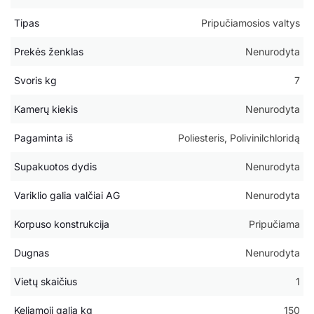
Tipas
Pripučiamosios valtys
Prekės ženklas
Nenurodyta
Svoris kg
7
Kamerų kiekis
Nenurodyta
Pagaminta iš
Poliesteris, Polivinilchloridą
Supakuotos dydis
Nenurodyta
Variklio galia valčiai AG
Nenurodyta
Korpuso konstrukcija
Pripučiama
Dugnas
Nenurodyta
Vietų skaičius
1
Keliamoji galia kg
150