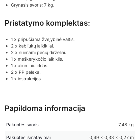
Grynasis svoris: 7 kg.
Pristatymo komplektas:
1 x pripučiama žvejybinė valtis.
2 x kabliukų laikikliai.
2 x nuimami pečių dirželiai.
1 x meškerykočio laikiklis.
1 x aliuminio irklas.
2 x PP pelekai.
1 x instrukcijos.
Papildoma informacija
Pakuotės svoris
7,48 kg
Pakuotės išmatavimai
0,49 × 0,33 × 0,27 m