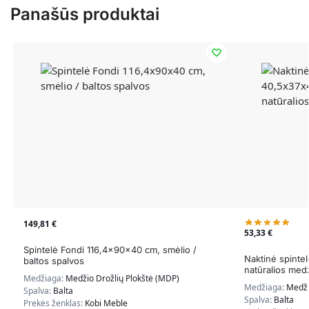
Panašūs produktai
149,81
€
53,33
€
Spintelė Fondi 116,4x90x40 cm, smėlio /
Naktinė spinte
baltos spalvos
natūralios med
Medžiaga:
Medžio Drožlių Plokštė (MDP)
Medžiaga:
Medži
Spalva:
Balta
Spalva:
Balta
Prekės ženklas:
Kobi Meble