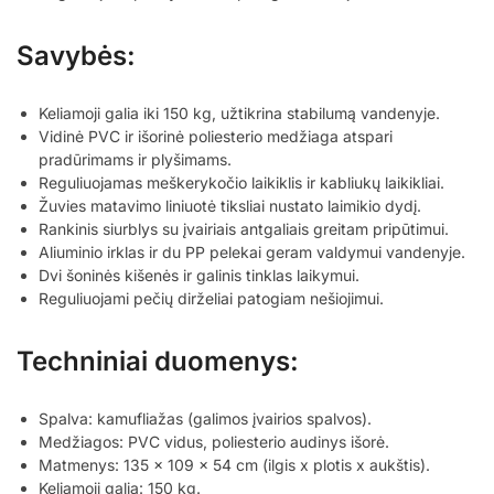
Savybės:
Keliamoji galia iki 150 kg, užtikrina stabilumą vandenyje.
Vidinė PVC ir išorinė poliesterio medžiaga atspari
pradūrimams ir plyšimams.
Reguliuojamas meškerykočio laikiklis ir kabliukų laikikliai.
Žuvies matavimo liniuotė tiksliai nustato laimikio dydį.
Rankinis siurblys su įvairiais antgaliais greitam pripūtimui.
Aliuminio irklas ir du PP pelekai geram valdymui vandenyje.
Dvi šoninės kišenės ir galinis tinklas laikymui.
Reguliuojami pečių dirželiai patogiam nešiojimui.
Techniniai duomenys:
Spalva: kamufliažas (galimos įvairios spalvos).
Medžiagos: PVC vidus, poliesterio audinys išorė.
Matmenys: 135 x 109 x 54 cm (ilgis x plotis x aukštis).
Keliamoji galia: 150 kg.