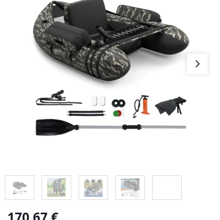
170,67
€