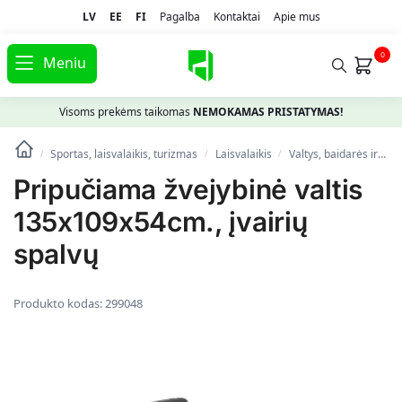
LV
EE
FI
Pagalba
Kontaktai
Apie mus
0
Meniu
Visoms prekėms taikomas
NEMOKAMAS PRISTATYMAS!
Sportas, laisvalaikis, turizmas
Laisvalaikis
Valtys, baidarės ir jų priedai
/
/
/
Pripučiama žvejybinė valtis
135x109x54cm., įvairių
spalvų
Produkto kodas:
299048