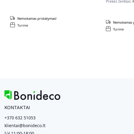
Prekės ženklas:
Nemokamas pristatymas!
Nemokamas p
Turime
Turime
KONTAKTAI
+370 632 51053
klientai@bonideco.lt
I-V 11:00-18:00