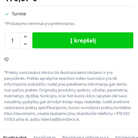
Turime
*Pristatymo terminai yra preliminarūs.
Į krepšelį
*Prekių nuotraukos skirtos tik iliustraciniams tikslams ir yra
pavyzdinės. Prekės aprašyme esančios video nuorodos yra tik
informacinio pobūdžio, todėl jose pateikiama informacija gali skirtis
nuo pačios prekės. Originalių produktų spalvos, užrašai, parametrai,
matmenys, dydžiai, funkcijos, ir/ar bet kurios kitos savybės dėl savo
vizualinių ypatybių gali atrodyti kitaip negu realybėje, todėl prašome
vadovautis prekių specifikacijomis, kurios nurodytos prekių kortelėse.
Kilus klausimams, visada laukiame Jūsų skambučio telefonu +370 632
51053 arba el. paštu klientai@bonideco.lt.
Nuotraukos
Aprašymas
Papildoma informacija
Atsiliepima