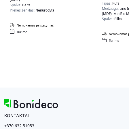
Tipas:
Pufai
Spalva:
Balta
Medžiaga:
Lino I
Prekės ženklas:
Nenurodyta
(MDF), Medžio Ma
Spalva:
Pilka
Nemokamas pristatymas!
Turime
Nemokamas p
Turime
KONTAKTAI
+370 632 51053