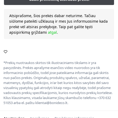
Atsiprašome, šios prekės dabar neturime. Tačiau
siūlome pateikti užklausą ir mes Jus informuosime kada
prekė vėl atsiras prekyboje. Taip pat galite tęsti
apsipirkimą grįždami
atgal
.
*Prekių nuotraukos skirtos tik iliustraciniams tikslams ir yra
pavyzdinės. Prekės aprašyme esančios video nuorodos yra tik
informacinio pobūdžio, todėl jose pateikiama informacija gali skirtis
nuo pačios prekės. Originalių produktų spalvos, užrašai, parametrai,
matmenys, dydžiai, funkcijos, ir/ar bet kurios kitos savybės dėl savo
vizualinių ypatybių gali atrodyti kitaip negu realybėje, todėl prašome
vadovautis prekių specifikacijomis, kurios nurodytos prekių kortelėse.
Kilus klausimams, visada laukiame Jūsų skambučio telefonu +370 632
51053 arba el. paštu klientai@bonideco.lt.