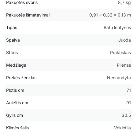
Pakuotės svoris
8,7 kg
Pakuotės išmatavimai
0,91 × 0,32 × 0,13 m
Tipas
Batų lentynos
Spalva
Juoda
Stilius
Praktiškas
Medžiaga
Plienas
Prekės ženklas
Nenurodyta
Plotis cm
71
Aukštis cm
91
Gylis cm
30.5
Kilmės šalis
Vokietija