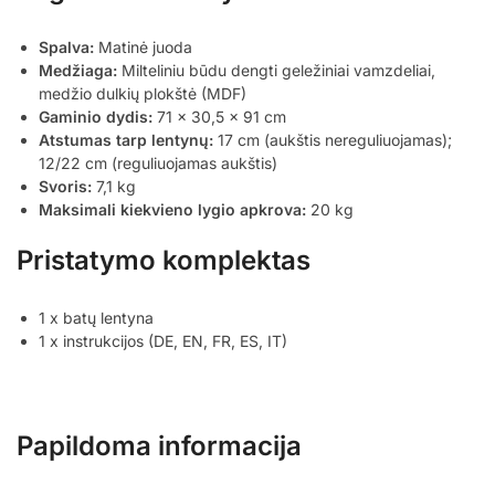
Spalva:
Matinė juoda
Medžiaga:
Milteliniu būdu dengti geležiniai vamzdeliai,
medžio dulkių plokštė (MDF)
Gaminio dydis:
71 x 30,5 x 91 cm
Atstumas tarp lentynų:
17 cm (aukštis nereguliuojamas);
12/22 cm (reguliuojamas aukštis)
Svoris:
7,1 kg
Maksimali kiekvieno lygio apkrova:
20 kg
Pristatymo komplektas
1 x batų lentyna
1 x instrukcijos (DE, EN, FR, ES, IT)
Papildoma informacija