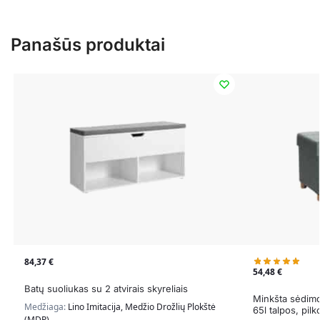
Panašūs produktai
84,37
€
54,48
€
Batų suoliukas su 2 atvirais skyreliais
Minkšta sėdimo
Medžiaga:
Lino Imitacija, Medžio Drožlių Plokštė
65l talpos, pil
(MDP)