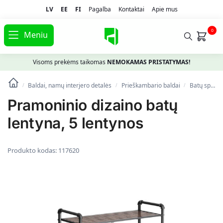
LV
EE
FI
Pagalba
Kontaktai
Apie mus
0
Meniu
Visoms prekėms taikomas
NEMOKAMAS PRISTATYMAS!
Baldai, namų interjero detalės
Prieškambario baldai
Batų spintelės, lentynos ir suolai
/
/
/
Pramoninio dizaino batų
lentyna, 5 lentynos
Produkto kodas:
117620