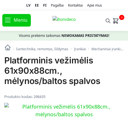
LV
EE
FI
Pagalba
Kontaktai
Apie mus
0
Meniu
Visoms prekėms taikomas
NEMOKAMAS PRISTATYMAS!
Santechnika, remontas, šildymas
Įrankiai
Mechaniniai įrankiai
/
/
/
Platforminis vežimėlis
61x90x88cm.,
mėlynos/baltos spalvos
Produkto kodas:
298435