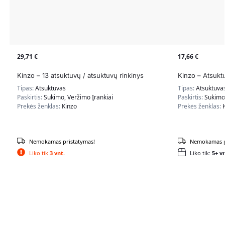
29,71
€
17,66
€
Kinzo – 13 atsuktuvų / atsuktuvų rinkinys
Kinzo – Atsuktu
Tipas:
Atsuktuvas
Tipas:
Atsuktuva
Paskirtis:
Sukimo, Veržimo Įrankiai
Paskirtis:
Sukimo,
Prekės ženklas:
Kinzo
Prekės ženklas:
Nemokamas pristatymas!
Nemokamas p
Liko tik
3 vnt.
Liko tik:
5+ vn