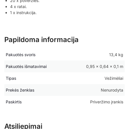
20 x poveržlės.
4 x ratai.
1 x instrukcija.
Papildoma informacija
Pakuotės svoris
13,4 kg
Pakuotės išmatavimai
0,95 × 0,64 × 0,1 m
Tipas
Vežimėliai
Prekės ženklas
Nenurodyta
Paskirtis
Priveržimo įrankis
Atsiliepimai