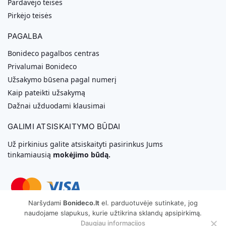
Pardavėjo teisės
Pirkėjo teisės
PAGALBA
Bonideco pagalbos centras
Privalumai Bonideco
Užsakymo būsena pagal numerį
Kaip pateikti užsakymą
Dažnai užduodami klausimai
GALIMI ATSISKAITYMO BŪDAI
Už pirkinius galite atsiskaityti pasirinkus Jums
tinkamiausią
mokėjimo būdą.
Naršydami
Bonideco.lt
el. parduotuvėje sutinkate, jog
naudojame slapukus, kurie užtikrina sklandų apsipirkimą.
Svetainių Kūrimas
Daugiau informacijos