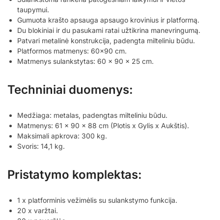
taupymui.
Gumuota krašto apsauga apsaugo krovinius ir platformą.
Du blokiniai ir du pasukami ratai užtikrina manevringumą.
Patvari metalinė konstrukcija, padengta milteliniu būdu.
Platformos matmenys: 60×90 cm.
Matmenys sulankstytas: 60 x 90 x 25 cm.
Techniniai duomenys:
Medžiaga: metalas, padengtas milteliniu būdu.
Matmenys: 61 x 90 x 88 cm (Plotis x Gylis x Aukštis).
Maksimali apkrova: 300 kg.
Svoris: 14,1 kg.
Pristatymo komplektas:
1 x platforminis vežimėlis su sulankstymo funkcija.
20 x varžtai.