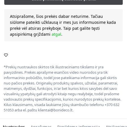
Atsiprašome, šios prekės dabar neturime. Tačiau
siūlome pateikti užklausą ir mes Jus informuosime kada
prekė vėl atsiras prekyboje. Taip pat galite tęsti
apsipirkimą grįždami
atgal
.
*Prekių nuotraukos skirtos tik iliustraciniams tikslams ir yra
pavyzdinės. Prekės aprašyme esančios video nuorodos yra tik
informacinio pobūdžio, todėl jose pateikiama informacija gali skirtis
nuo pačios prekės. Originalių produktų spalvos, užrašai, parametrai,
matmenys, dydžiai, funkcijos, ir/ar bet kurios kitos savybės dėl savo
vizualinių ypatybių gali atrodyti kitaip negu realybėje, todėl prašome
vadovautis prekių specifikacijomis, kurios nurodytos prekių kortelėse.
Kilus klausimams, visada laukiame Jūsų skambučio telefonu +370 632
51053 arba el. paštu klientai@bonideco.lt.
Nuotraukos
Aprašymas
Papildoma informacija
Atsiliepima