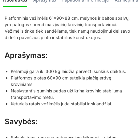
Platforminis vežimėlis 61x90x88 cm, mėlynos ir baltos spalvų,
yra patogus sprendimas įvairių krovinių transportavimui.
Vežimėlis tinka tiek sandėliams, tiek namų naudojimui dėl savo
didelio paviršiaus ploto ir stabilios konstrukcijos.
Aprašymas:
Keliamoji galia iki 300 kg leidžia pervežti sunkius daiktus.
Platformos plotas 60×90 cm suteikia plačią erdvę
kroviniams.
Neslystantis guminis padas užtikrina krovinio stabilumą
transportavimo metu.
Keturiais ratais vežimėlis juda stabiliai ir sklandžiai.
Savybės:
Sulankstoma rankena patogesniam laikymui ir vietos