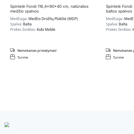
Spintelė Fondi 116,4x90x40 cm, natūralios
Spintelė Fondi
medžio spalvos
baltos spalvos
Medžiaga:
Medžio Drožlių Plokštė (MDP)
Medžiaga:
Medži
Spalva:
Balta
Spalva:
Balta
Prekės ženklas:
Kobi Meble
Prekės ženklas:
Nemokamas pristatymas!
Nemokamas p
Turime
Turime