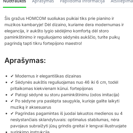
Nuotraukos
Aprašymas
Papildoma informacija
Atsiliepima
Šis gražus HOMCOM suoliukas puikiai tiks prie pianino ir
muzikos kambaryje! Dėl dizaino, kuriame dera modernumas ir
elegancija, ir aukšto lygio sėdėjimo komfortą dėl storo
paminkštinimo ir reguliuojamo sėdynės aukščio, turite puikų
pagrindą tapti tikru fortepijono maestro!
Aprašymas:
✔ Modernus ir elegantiškas dizainas
✔ Sėdynės aukštis reguliuojamas nuo 46 iki 6 cm, todėl
pritaikomas kiekvienam kūnui. fortepijonas
✔ Patogi sėdynė su storu paminkštinimu (odos imitacija)
✔ Po sėdyne yra paslėpta saugykla, kurioje galite laikyti
muziką ir aksesuarus
✔ Pagrindas pagamintas iš juodai lakuotos medienos su 4
neslystančiais sklandytuvais: optimalus stabilumas, nėra
pavojaus subraižyti jūsų grindis greitai ir lengvai iliustruojate
surinkimo instrukcija