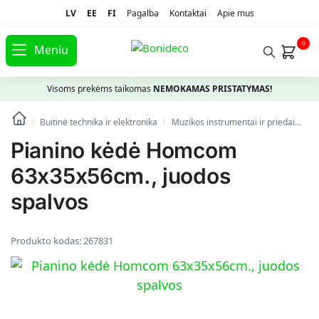
LV
EE
FI
Pagalba
Kontaktai
Apie mus
0
Meniu
Visoms prekėms taikomas
NEMOKAMAS PRISTATYMAS!
Buitinė technika ir elektronika
Muzikos instrumentai ir priedai
Kl
/
/
Pianino kėdė Homcom
63x35x56cm., juodos
spalvos
Produkto kodas:
267831