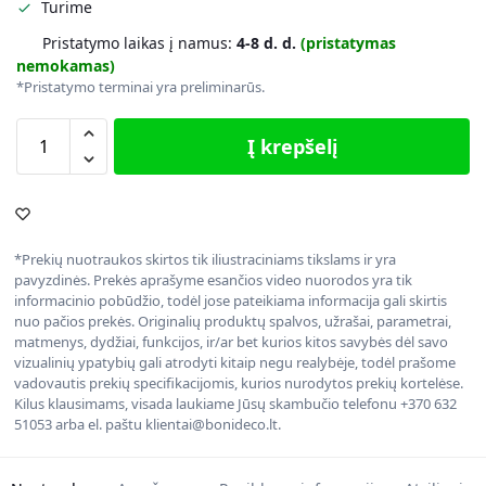
Turime
Pristatymo laikas į namus:
4-8 d. d.
(pristatymas
nemokamas)
*Pristatymo terminai yra preliminarūs.
Į krepšelį
*Prekių nuotraukos skirtos tik iliustraciniams tikslams ir yra
pavyzdinės. Prekės aprašyme esančios video nuorodos yra tik
informacinio pobūdžio, todėl jose pateikiama informacija gali skirtis
nuo pačios prekės. Originalių produktų spalvos, užrašai, parametrai,
matmenys, dydžiai, funkcijos, ir/ar bet kurios kitos savybės dėl savo
vizualinių ypatybių gali atrodyti kitaip negu realybėje, todėl prašome
vadovautis prekių specifikacijomis, kurios nurodytos prekių kortelėse.
Kilus klausimams, visada laukiame Jūsų skambučio telefonu +370 632
51053 arba el. paštu klientai@bonideco.lt.