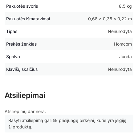
Pakuotės svoris
8,5 kg
Pakuotės išmatavimai
0,68 × 0,35 × 0,22 m
Tipas
Nenurodyta
Prekės ženklas
Homcom
Spalva
Juoda
Klavišų skaičius
Nenurodyta
Atsiliepimai
Atsiliepimų dar nėra.
Rašyti atsiliepimą gali tik prisijungę pirkėjai, kurie yra įsigiję
šį produktą.