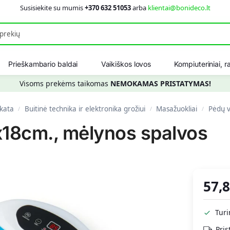
Susisiekite su mumis
+370 632 51053
arba
klientai@bonideco.lt
Ieškot
Prieškambario baldai
Vaikiškos lovos
Kompiuteriniai, ra
Visoms prekėms taikomas
NEMOKAMAS PRISTATYMAS!
ikata
Buitinė technika ir elektronika grožiui
Masažuokliai
Pėdų v
/
/
/
18cm., mėlynos spalvos
57,
Tur
Pris