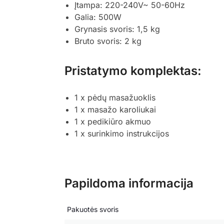
Įtampa: 220-240V~ 50-60Hz
Galia: 500W
Grynasis svoris: 1,5 kg
Bruto svoris: 2 kg
Pristatymo komplektas:
1 x pėdų masažuoklis
1 x masažo karoliukai
1 x pedikiūro akmuo
1 x surinkimo instrukcijos
Papildoma informacija
Pakuotės svoris