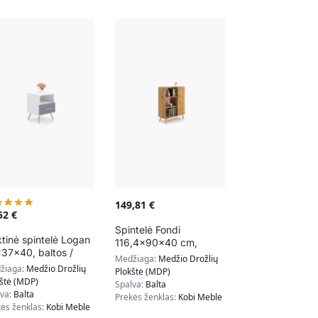
149,81
€
,52
€
Spintelė Fondi
tinė spintelė Logan
116,4x90x40 cm,
37x40, baltos /
natūralios medžio
Medžiaga:
Medžio Drožlių
kos spalvos
spalvos
žiaga:
Medžio Drožlių
Plokštė (MDP)
kštė (MDP)
Spalva:
Balta
lva:
Balta
Prekės ženklas:
Kobi Meble
ės ženklas:
Kobi Meble