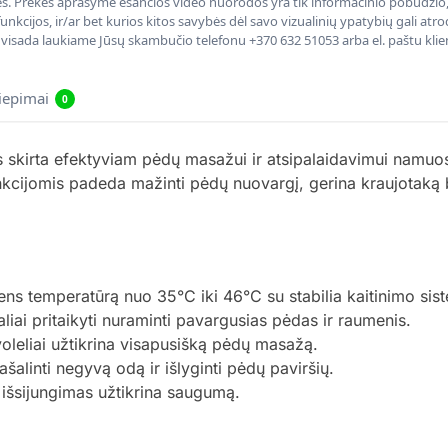
nės. Prekės aprašyme esančios video nuorodos yra tik informacinio pobūdžio, 
nkcijos, ir/ar bet kurios kitos savybės dėl savo vizualinių ypatybių gali at
, visada laukiame Jūsų skambučio telefonu +370 632 51053 arba el. paštu kli
liepimai
0
kirta efektyviam pėdų masažui ir atsipalaidavimui namuos
unkcijomis padeda mažinti pėdų nuovargį, gerina kraujotaką 
ens temperatūrą nuo 35°C iki 46°C su stabilia kaitinimo sis
aliai pritaikyti nuraminti pavargusias pėdas ir raumenis.
leliai užtikrina visapusišką pėdų masažą.
linti negyvą odą ir išlyginti pėdų paviršių.
 išsijungimas užtikrina saugumą.