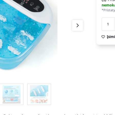
nemok
*Pristat
Įsimi