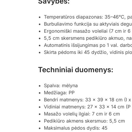
Savybės:
Temperatūros diapazonas: 35–46°C, pal
Burbuliavimo funkcija su aktyviais deguo
Ergonomiški masažo voleliai (7 cm ir 6
5,5 cm skersmens pedikiūro akmuo, na
Automatinis išsijungimas po 1 val. dar
Skirta pėdoms iki 45 dydžio, vidinis p
Techniniai duomenys:
Spalva: mėlyna
Medžiaga: PP
Bendri matmenys: 33 x 39 x 18 cm (I x
Vidiniai matmenys: 27 x 33 x 14 cm (P 
Masažo volelių ilgiai: 7 cm ir 6 cm
Pedikiūro akmens skersmuo: 5,5 cm
Maksimalus pėdos dydis: 45