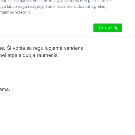
todėl jose pateikiama informacija gali skirtis nuo pačios prekės.
rodyti kitaip negu realybėje, todėl prašome vadovautis prekių
entai@bonideco.lt.
Į krepšelį
e. Ši vonia su reguliuojama vandens
bei atpalaiduoja raumenis.
tema.