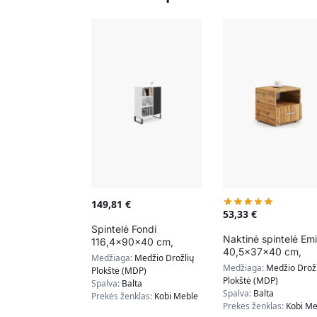
149,81
€
53,33
€
Spintelė Fondi
Naktinė spintelė Emi
116,4x90x40 cm,
40,5x37x40 cm,
baltos / juodos spalvos
Medžiaga:
Medžio Drožlių
natūralios medžio
Medžiaga:
Medžio Drožl
Plokštė (MDP)
spalvos
Plokštė (MDP)
Spalva:
Balta
Spalva:
Balta
Prekės ženklas:
Kobi Meble
Prekės ženklas:
Kobi Me