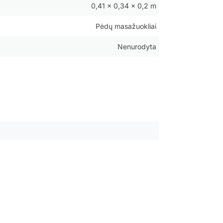
0,41 × 0,34 × 0,2 m
Pėdų masažuokliai
Nenurodyta