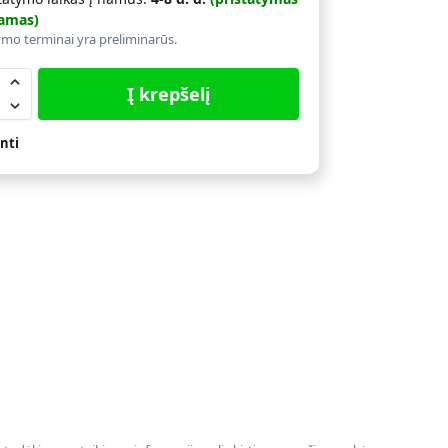
amas)
ymo terminai yra preliminarūs.
Į krepšelį
nti