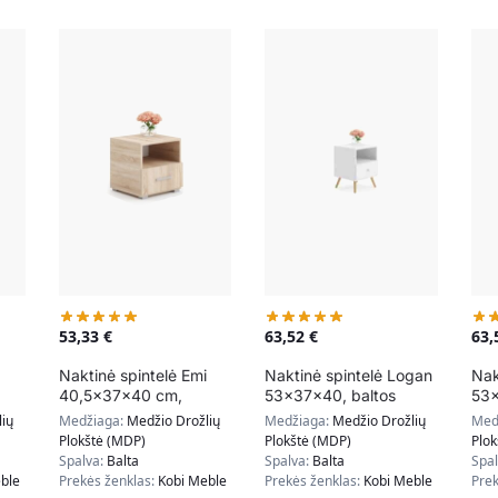
53,33
€
63,52
€
63
Naktinė spintelė Emi
Naktinė spintelė Logan
Nak
40,5x37x40 cm,
53x37x40, baltos
53x
smėlio spalvos
spalvos
pil
ių
Medžiaga:
Medžio Drožlių
Medžiaga:
Medžio Drožlių
Med
Plokštė (MDP)
Plokštė (MDP)
Plo
Spalva:
Balta
Spalva:
Balta
Spa
ble
Prekės ženklas:
Kobi Meble
Prekės ženklas:
Kobi Meble
Prek