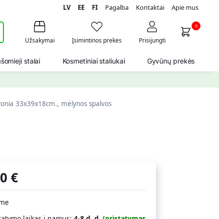
LV
EE
FI
Pagalba
Kontaktai
Apie mus
i
0
Užsakymai
Įsimintinos prekės
Prisijungti
šomieji stalai
Kosmetiniai staliukai
Gyvūnų prekės
onia 33x39x18cm., mėlynos spalvos
80
€
ime
tatymo laikas į namus:
4-8 d. d.
(pristatymas