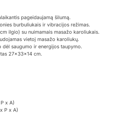
aikantis pageidaujamą šilumą.
nies burbuliukais ir vibracijos režimas.
 cm ilgio) su nuimamais masažo karoliukais.
udojamas vietoj masažo karoliukų.
bo dėl saugumo ir energijos taupymo.
lotas 27x33x14 cm.
 P x A)
x P x A)