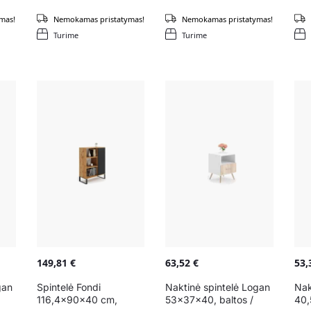
mas!
Nemokamas pristatymas!
Nemokamas pristatymas!
Turime
Turime
149,81
€
63,52
€
53
gan
Spintelė Fondi
Naktinė spintelė Logan
Nak
116,4x90x40 cm,
53x37x40, baltos /
40,