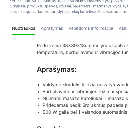
*Prekių nuotraukos skirtos tik iliustraciniams tikslams ir yra pavyzdi
Originalių produktų spalvos, užrašai, parametrai, matmenys, dydžiai, fu
specifikacijomis, kurios nurodytos prekių kortelėse. Kilus klausimams
Nuotraukos
Aprašymas
Papildoma informacija
Atsi
Pėdų vonia 33x39x18cm mėlynos spalvos s
temperatūra, burbuliavimo ir vibracijos f
Aprašymas:
Valdymo skydelis leidžia nustatyti vand
Burbuliavimo ir vibracijos režimai speci
Nuimami masažo karoliukai ir masažo vo
Pridedamas pedikiūro akmuo padeda paša
500 W galia bei 1 valandos automatinis