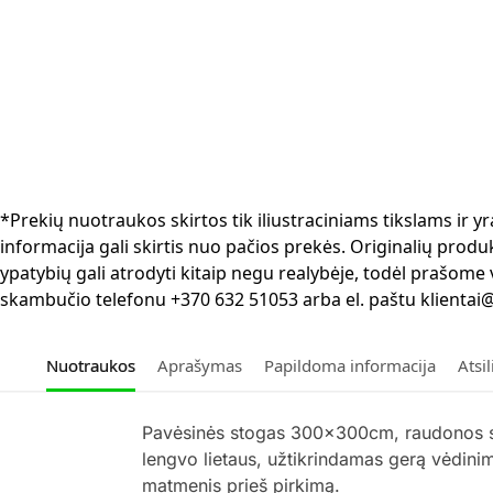
*Prekių nuotraukos skirtos tik iliustraciniams tikslams ir
informacija gali skirtis nuo pačios prekės. Originalių produ
ypatybių gali atrodyti kitaip negu realybėje, todėl prašome
skambučio telefonu +370 632 51053 arba el. paštu klientai@
Nuotraukos
Aprašymas
Papildoma informacija
Atsi
Pavėsinės stogas 300x300cm, raudonos spa
lengvo lietaus, užtikrindamas gerą vėdini
matmenis prieš pirkimą.