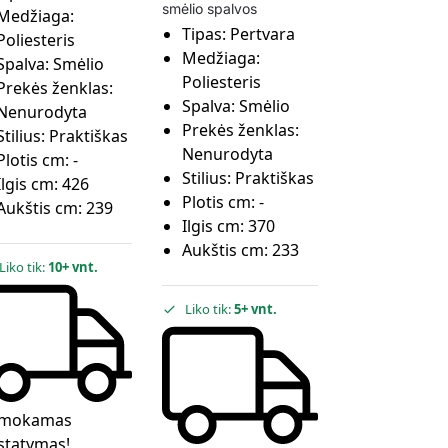
smėlio spalvos
Medžiaga:
Tipas:
Pertvara
Poliesteris
Medžiaga:
Spalva:
Smėlio
Poliesteris
Prekės ženklas:
Spalva:
Smėlio
Nenurodyta
Prekės ženklas:
Stilius:
Praktiškas
Nenurodyta
Plotis cm:
-
Stilius:
Praktiškas
Ilgis cm:
426
Plotis cm:
-
Aukštis cm:
239
Ilgis cm:
370
Aukštis cm:
233
Liko tik:
10+ vnt.
Liko tik:
5+ vnt.
mokamas
statymas!