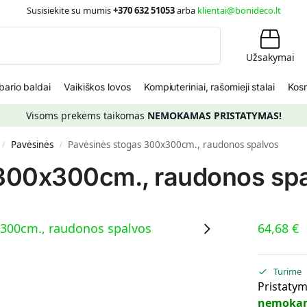
Susisiekite su mumis
+370 632 51053
arba
klientai@bonideco.lt
Ieškoti
Užsakymai
ario baldai
Vaikiškos lovos
Kompiuteriniai, rašomieji stalai
Kosm
Visoms prekėms taikomas
NEMOKAMAS PRISTATYMAS!
Pavėsinės
Pavėsinės stogas 300x300cm., raudonos spalvos
/
/
300x300cm., raudonos sp
64,68
€
Turime
Pristatym
nemoka