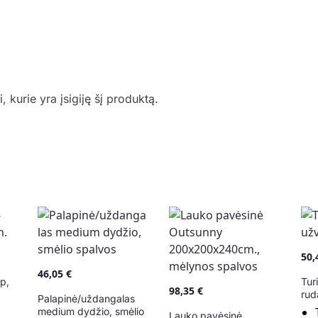
i, kurie yra įsigiję šį produktą.
50
46,05
€
p,
Tur
98,35
€
rud
Palapinė/uždangalas
medium dydžio, smėlio
Lauko pavėsinė