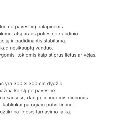
 kiemo pavėsinių palapinėms.
ukimui atsparaus poliesterio audinio.
ciją ir padidinantis stabilumą.
 kad nesikauptų vanduo.
omis, tokiomis kaip stiprus lietus ar vėjas.
os yra 300 x 300 cm dydžio.
ažina karštį po pavėsine.
na sausesnį dangtį lietingomis dienomis.
 kabliukai patogiam pritvirtinimui.
užtikrina ilgesnį tarnavimo laiką.