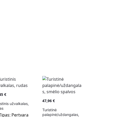
,45
€
47,96
€
istinis užvalkalas,
as
Turistinė
Tipas:
Pertvara
palapinė/uždangalas,