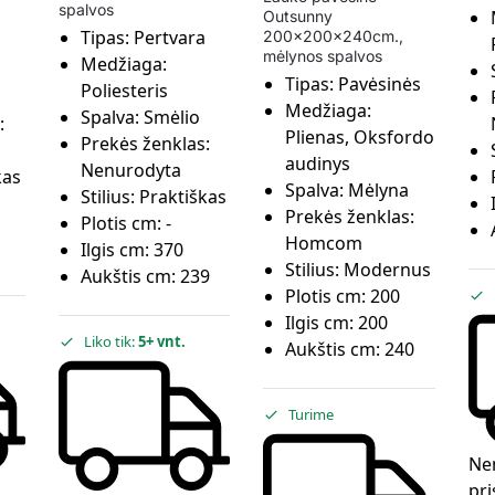
spalvos
Outsunny
Tipas:
Pertvara
200x200x240cm.,
mėlynos spalvos
Medžiaga:
Tipas:
Pavėsinės
Poliesteris
Medžiaga:
Spalva:
Smėlio
:
Plienas, Oksfordo
Prekės ženklas:
audinys
Nenurodyta
kas
Spalva:
Mėlyna
Stilius:
Praktiškas
Prekės ženklas:
Plotis cm:
-
Homcom
Ilgis cm:
370
Stilius:
Modernus
Aukštis cm:
239
Plotis cm:
200
Ilgis cm:
200
Liko tik:
5+ vnt.
Aukštis cm:
240
Turime
Ne
pri