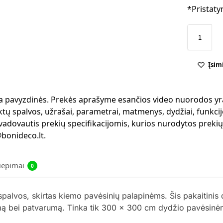
*Pristaty
Įsim
 yra pavyzdinės. Prekės aprašyme esančios video nuorodos yr
ktų spalvos, užrašai, parametrai, matmenys, dydžiai, funkcijo
 vadovautis prekių specifikacijomis, kurios nurodytos preki
bonideco.lt.
liepimai
0
lvos, skirtas kiemo pavėsinių palapinėms. Šis pakaitinis 
mą bei patvarumą. Tinka tik 300 x 300 cm dydžio pavėsinėms