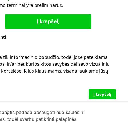
mo terminai yra preliminarūs.
Į krepšelį
inti
a tik informacinio pobūdžio, todėl jose pateikiama
s, ir/ar bet kurios kitos savybės dėl savo vizualinių
ų kortelėse. Kilus klausimams, visada laukiame Jūsų
Į krepšelį
dangtis padeda apsaugoti nuo saulės ir
, todėl svarbu patikrinti palapinės