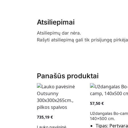
Atsiliepimai
Atsiliepimų dar nėra.
Rašyti atsiliepimą gali tik prisijungę pirkėja
Panašūs produktai
57,50
€
Uždangalas Bo-cam
735,19
€
140×500 cm.
Tipas:
Pertvara
Lauko pavėsinė