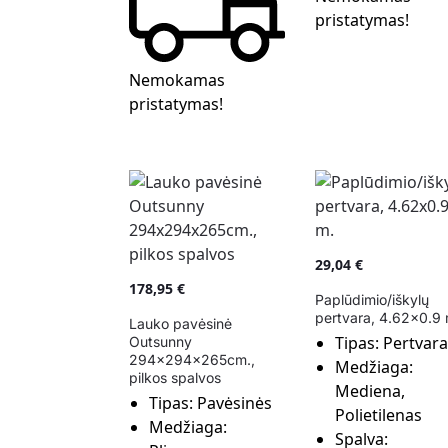
pristatymas!
Nemokamas
pristatymas!
29,04
€
178,95
€
Paplūdimio/iškylų
pertvara, 4.62×0.9 
Lauko pavėsinė
Tipas:
Pertvara
Outsunny
294x294x265cm.,
Medžiaga:
pilkos spalvos
Mediena,
Tipas:
Pavėsinės
Polietilenas
Medžiaga:
Spalva: