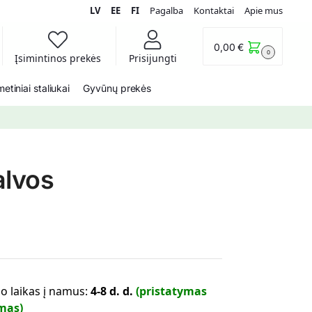
LV
EE
FI
Pagalba
Kontaktai
Apie mus
0,00
€
0
Įsimintinos prekės
Prisijungti
etiniai staliukai
Gyvūnų prekės
alvos
o laikas į namus:
4-8 d. d.
(pristatymas
mas)