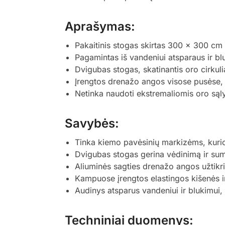
Aprašymas:
Pakaitinis stogas skirtas 300 x 300 cm
Pagamintas iš vandeniui atsparaus ir bl
Dvigubas stogas, skatinantis oro cirkulia
Įrengtos drenažo angos visose pusėse,
Netinka naudoti ekstremaliomis oro sąlyg
Savybės:
Tinka kiemo pavėsinių markizėms, kuri
Dvigubas stogas gerina vėdinimą ir sum
Aliuminės sagties drenažo angos užtikri
Kampuose įrengtos elastingos kišenės ir
Audinys atsparus vandeniui ir blukimui, 
Techniniai duomenys: