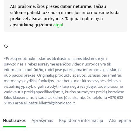
Atsiprašome, šios prekės dabar neturime. Tačiau
siūlome pateikti užklausą ir mes Jus informuosime kada
prekė vėl atsiras prekyboje. Taip pat galite tęsti
apsipirkimą grįždami
atgal
.
*Prekių nuotraukos skirtos tik iliustraciniams tikslams ir yra
pavyzdinės. Prekės aprašyme esančios video nuorodos yra tik
informacinio pobūdžio, todėl jose pateikiama informacija gali skirtis
nuo pačios prekės. Originalių produktų spalvos, užrašai, parametrai,
matmenys, dydžiai, funkcijos, ir/ar bet kurios kitos savybės dėl savo
vizualinių ypatybių gali atrodyti kitaip negu realybėje, todėl prašome
vadovautis prekių specifikacijomis, kurios nurodytos prekių kortelėse.
Kilus klausimams, visada laukiame Jūsų skambučio telefonu +370 632
51053 arba el. paštu klientai@bonideco.lt.
Nuotraukos
Aprašymas
Papildoma informacija
Atsiliepima