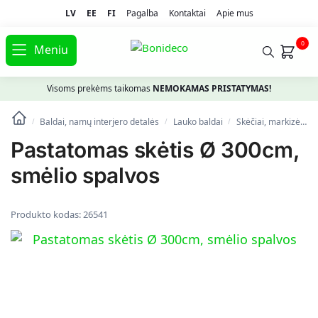
LV
EE
FI
Pagalba
Kontaktai
Apie mus
0
Meniu
Visoms prekėms taikomas
NEMOKAMAS PRISTATYMAS!
Baldai, namų interjero detalės
Lauko baldai
Skėčiai, markizės, stovai
/
/
/
Pastatomas skėtis Ø 300cm,
smėlio spalvos
Produkto kodas:
26541