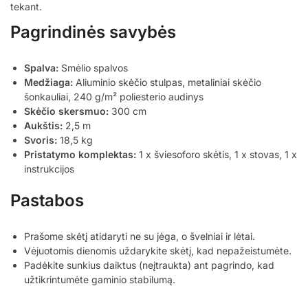
tekant.
Pagrindinės savybės
Spalva:
Smėlio spalvos
Medžiaga:
Aliuminio skėčio stulpas, metaliniai skėčio
šonkauliai, 240 g/m² poliesterio audinys
Skėčio skersmuo:
300 cm
Aukštis:
2,5 m
Svoris:
18,5 kg
Pristatymo komplektas:
1 x šviesoforo skėtis, 1 x stovas, 1 x
instrukcijos
Pastabos
Prašome skėtį atidaryti ne su jėga, o švelniai ir lėtai.
Vėjuotomis dienomis uždarykite skėtį, kad nepažeistumėte.
Padėkite sunkius daiktus (neįtraukta) ant pagrindo, kad
užtikrintumėte gaminio stabilumą.