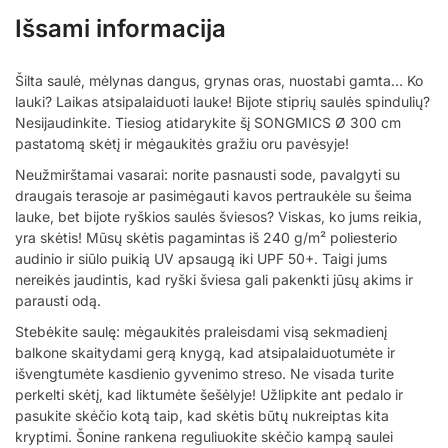
Išsami informacija
Šilta saulė, mėlynas dangus, grynas oras, nuostabi gamta… Ko
lauki? Laikas atsipalaiduoti lauke! Bijote stiprių saulės spindulių?
Nesijaudinkite. Tiesiog atidarykite šį SONGMICS Ø 300 cm
pastatomą skėtį ir mėgaukitės gražiu oru pavėsyje!
Neužmirštamai vasarai: norite pasnausti sode, pavalgyti su
draugais terasoje ar pasimėgauti kavos pertraukėle su šeima
lauke, bet bijote ryškios saulės šviesos? Viskas, ko jums reikia,
yra skėtis! Mūsų skėtis pagamintas iš 240 g/m² poliesterio
audinio ir siūlo puikią UV apsaugą iki UPF 50+. Taigi jums
nereikės jaudintis, kad ryški šviesa gali pakenkti jūsų akims ir
parausti odą.
Stebėkite saulę: mėgaukitės praleisdami visą sekmadienį
balkone skaitydami gerą knygą, kad atsipalaiduotumėte ir
išvengtumėte kasdienio gyvenimo streso. Ne visada turite
perkelti skėtį, kad liktumėte šešėlyje! Užlipkite ant pedalo ir
pasukite skėčio kotą taip, kad skėtis būtų nukreiptas kita
kryptimi. Šonine rankena reguliuokite skėčio kampą saulei