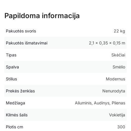
Papildoma informacija
Pakuotės svoris
22 kg
Pakuotės išmatavimai
2,1 × 0,35 × 0,15 m
Tipas
Skėčiai
Spalva
Smėlio
Stilius
Modernus
Prekės ženklas
Nenurodyta
Medžiaga
Aliuminis, Audinys, Plienas
Kilmės šalis
Vokietija
Plotis cm
300