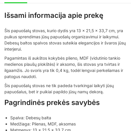
Išsami informacija apie prekę
Šis papuošalų stovas, kurio dydis yra 13 x 21,5 x 33,7 cm, yra
puikus sprendimas jūsų papuošalų organizavimui ir laikymui.
Debesų baltos spalvos stovas suteikia elegancijos ir švaros jūsų
interjerui.
Pagamintas iš aukštos kokybės plieno, MDF (vidutinio tankio
medienos plaušų plokštės) ir aksomo, šis stovas yra tvirtas ir
ilgaamžis. Jo svoris yra tik 0,4 kg, todėl lengvai perkeliamas ir
patogus naudoti.
Šis papuošalų stovas ne tik padeda tvarkingai laikyti jūsų
papuošalus, bet ir puikiai papildo jūsų namų dekorą.
Pagrindinės prekės savybės
Spalva: Debesų balta
Medžiaga: Plienas, MDF, aksomas
Matmenys: 13 x 21,5 x 33,7 cm