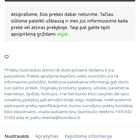
Atsiprašome, šios prekės dabar neturime. Tačiau
siūlome pateikti užklausą ir mes Jus informuosime kada
prekė vėl atsiras prekyboje. Taip pat galite tęsti
apsipirkimą grįždami
atgal
.
*Prekių nuotraukos skirtos tik iliustraciniams tikslams ir yra
pavyzdinės. Prekės aprašyme esančios video nuorodos yra tik
informacinio pobūdžio, todėl jose pateikiama informacija gali skirtis
nuo pačios prekės. Originalių produktų spalvos, užrašai, parametrai,
matmenys, dydžiai, funkcijos, ir/ar bet kurios kitos savybės dėl savo
vizualinių ypatybių gali atrodyti kitaip negu realybėje, todėl prašome
vadovautis prekių specifikacijomis, kurios nurodytos prekių kortelėse.
Kilus klausimams, visada laukiame Jūsų skambučio telefonu +370 632
51053 arba el. paštu klientai@bonideco.lt.
Nuotraukos
Aprašymas
Papildoma informacija