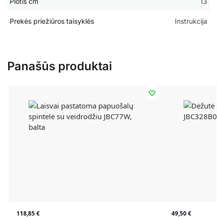
Plotis cm
13
Prekės priežiūros taisyklės
Instrukcija
Panašūs produktai
118,85
€
49,50
€