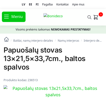
LV
EE
FI
Pagalba
Kontaktai
Apie mus
0
Meniu
Visoms prekėms taikomas
NEMOKAMAS PRISTATYMAS!
Baldai, namų interjero detalės
Namų interjeras
Interjero detalės
/
/
/
Papuošalų stovas
13×21,5×33,7cm., baltos
spalvos
Produkto kodas:
236513