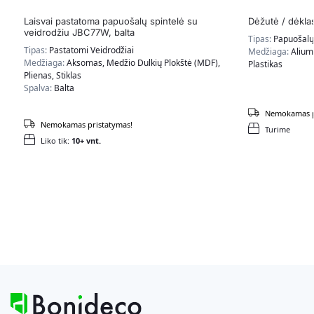
Laisvai pastatoma papuošalų spintelė su
Dėžutė / dėkla
veidrodžiu JBC77W, balta
Tipas:
Papuošalų
Tipas:
Pastatomi Veidrodžiai
Medžiaga:
Alium
Medžiaga:
Aksomas, Medžio Dulkių Plokštė (MDF),
Plastikas
Plienas, Stiklas
Spalva:
Balta
Nemokamas p
Nemokamas pristatymas!
Turime
Liko tik:
10+ vnt.