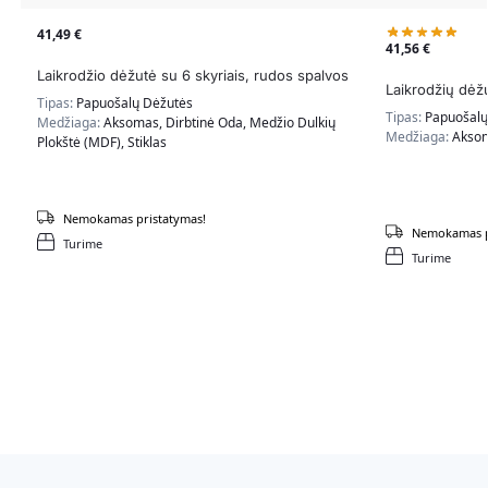
41,49
€
41,56
€
Laikrodžio dėžutė su 6 skyriais, rudos spalvos
Laikrodžių dėžu
Tipas:
Papuošalų Dėžutės
Tipas:
Papuošalų
Medžiaga:
Aksomas, Dirbtinė Oda, Medžio Dulkių
Medžiaga:
Aksom
Plokštė (MDF), Stiklas
Nemokamas pristatymas!
Nemokamas p
Turime
Turime