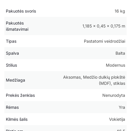
Pakuotės svoris
16 kg
Pakuotės
1,185 × 0,45 × 0,175 m
išmatavimai
Tipas
Pastatomi veidrodžiai
Spalva
Balta
Stilius
Modernus
Aksomas, Medžio dulkių plokštė
Medžiaga
(MDF), stiklas
Prekės ženklas
Nenurodyta
Rėmas
Yra
Kilmės šalis
Vokietija