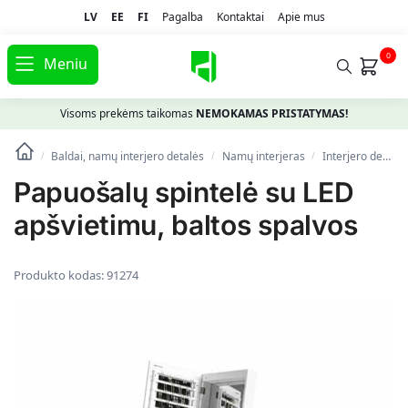
LV
EE
FI
Pagalba
Kontaktai
Apie mus
0
Meniu
Visoms prekėms taikomas
NEMOKAMAS PRISTATYMAS!
Baldai, namų interjero detalės
Namų interjeras
Interjero detalės
/
/
/
Papuošalų spintelė su LED
apšvietimu, baltos spalvos
Produkto kodas:
91274