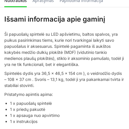
Nuotraukos
Aprašymas
Papildoma informacija
Išsami informacija apie gaminį
Ši papuošalų spintelė su LED apšvietimu, baltos spalvos, yra
puikus pasirinkimas tiems, kurie nori tvarkingai laikyti savo
papuošalus ir aksesuarus. Spintelė pagaminta iš aukštos
kokybės medžio dulkių plokštė (MDF) (vidutinio tankio
medienos plaušų plokštės), stiklo ir aksominio pamušalo, todėl ji
yra ne tik funkcionali, bet ir elegantiška.
Spintelės dydis yra 36,5 x 46,5 x 154 cm ), o veidrodžio dydis
– 108 x 37 cm . Svoris – 13,1 kg, todėl ji yra pakankamai tvirta ir
stabiliai stovinti.
Pristatymo apimtis apima:
1 x papuošalų spintelė
1 x priedų pakuotė
1 x apsauga nuo apvirtimo
1 x instrukcijos