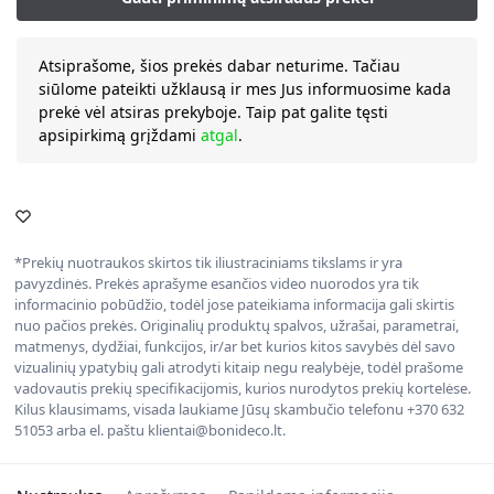
Atsiprašome, šios prekės dabar neturime. Tačiau
siūlome pateikti užklausą ir mes Jus informuosime kada
prekė vėl atsiras prekyboje. Taip pat galite tęsti
apsipirkimą grįždami
atgal
.
*Prekių nuotraukos skirtos tik iliustraciniams tikslams ir yra
pavyzdinės. Prekės aprašyme esančios video nuorodos yra tik
informacinio pobūdžio, todėl jose pateikiama informacija gali skirtis
nuo pačios prekės. Originalių produktų spalvos, užrašai, parametrai,
matmenys, dydžiai, funkcijos, ir/ar bet kurios kitos savybės dėl savo
vizualinių ypatybių gali atrodyti kitaip negu realybėje, todėl prašome
vadovautis prekių specifikacijomis, kurios nurodytos prekių kortelėse.
Kilus klausimams, visada laukiame Jūsų skambučio telefonu +370 632
51053 arba el. paštu klientai@bonideco.lt.