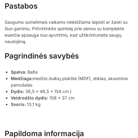
Pastabos
Saugumo sumetimais vaikams neleidžiama laipioti ar žaisti su
šiuo gaminiu. Pritvirtinkite spintelę prie sienos su komplekte
esančia apsauga nuo apvirtimo, kad užtikrintumėte saugų
naudojimą.
Pagrindinės savybės
Spalva:
Balta
Medžiaga:
medžio dulkių plokštė (MDF), stiklas, aksominis
pamušalas
Dydis:
36,5 x 46,5 x 154 cm )
Veidrodžio dydis:
108 x 37 cm
Svoris:
13,1 kg
Papildoma informacija