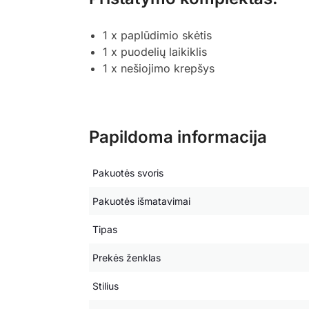
1 x paplūdimio skėtis
1 x puodelių laikiklis
1 x nešiojimo krepšys
Papildoma informacija
Pakuotės svoris
Pakuotės išmatavimai
Tipas
Prekės ženklas
Stilius