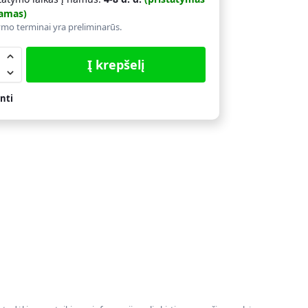
amas)
ymo terminai yra preliminarūs.
Į krepšelį
nti