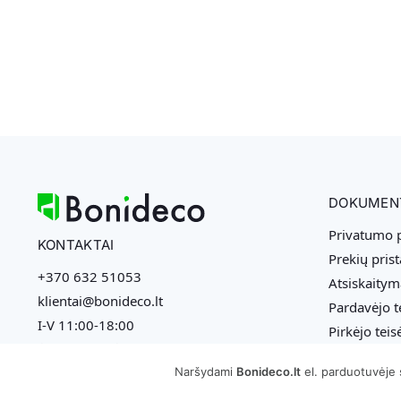
DOKUMEN
Privatumo p
KONTAKTAI
Prekių pris
+370 632 51053
Atsiskaitym
klientai@bonideco.lt
Pardavėjo t
I-V 11:00-18:00
Pirkėjo teis
SEKITE MUS:
Naršydami
Bonideco.lt
el. parduotuvėje 