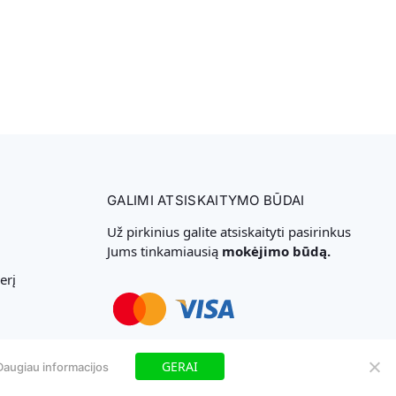
GALIMI ATSISKAITYMO BŪDAI
Už pirkinius galite atsiskaityti pasirinkus
Jums tinkamiausią
mokėjimo būdą.
erį
Svetainių Kūrimas
GERAI
Daugiau informacijos