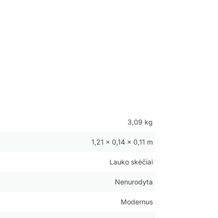
3,09 kg
1,21 × 0,14 × 0,11 m
Lauko skėčiai
Nenurodyta
Modernus