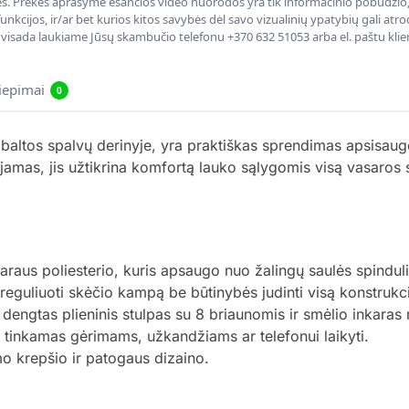
nės. Prekės aprašyme esančios video nuorodos yra tik informacinio pobūdžio, 
nkcijos, ir/ar bet kurios kitos savybės dėl savo vizualinių ypatybių gali at
, visada laukiame Jūsų skambučio telefonu +370 632 51053 arba el. paštu kli
liepimai
0
altos spalvų derinyje, yra praktiškas sprendimas apsisaugo
ojamas, jis užtikrina komfortą lauko sąlygomis visą vasaros
raus poliesterio, kuris apsaugo nuo žalingų saulės spinduli
reguliuoti skėčio kampą be būtinybės judinti visą konstrukci
u dengtas plieninis stulpas su 8 briaunomis ir smėlio inkara
 tinkamas gėrimams, užkandžiams ar telefonui laikyti.
mo krepšio ir patogaus dizaino.