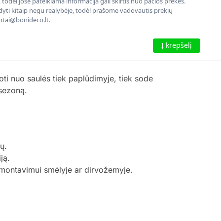
todėl jose pateikiama informacija gali skirtis nuo pačios prekės.
rodyti kitaip negu realybėje, todėl prašome vadovautis prekių
entai@bonideco.lt.
Į krepšelį
ti nuo saulės tiek paplūdimyje, tiek sode
 sezoną.
ų.
ją.
s montavimui smėlyje ar dirvožemyje.