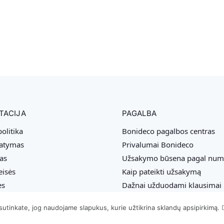
TACIJA
PAGALBA
olitika
Bonideco pagalbos centras
tatymas
Privalumai Bonideco
as
Užsakymo būsena pagal num
eisės
Kaip pateikti užsakymą
ės
Dažnai užduodami klausimai
sutinkate, jog naudojame slapukus, kurie užtikrina sklandų apsipirkimą.