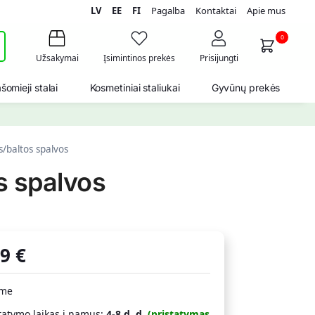
LV
EE
FI
Pagalba
Kontaktai
Apie mus
i
0
Užsakymai
Įsimintinos prekės
Prisijungti
šomieji stalai
Kosmetiniai staliukai
Gyvūnų prekės
/baltos spalvos
s spalvos
79
€
ime
tatymo laikas į namus:
4-8 d. d.
(pristatymas