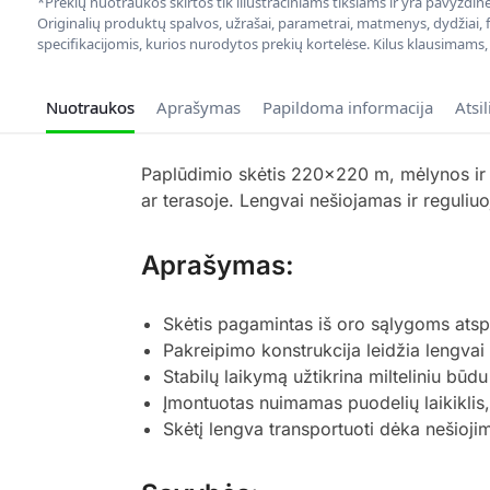
*Prekių nuotraukos skirtos tik iliustraciniams tikslams ir yra pavyzdi
Originalių produktų spalvos, užrašai, parametrai, matmenys, dydžiai, fu
specifikacijomis, kurios nurodytos prekių kortelėse. Kilus klausimams
Nuotraukos
Aprašymas
Papildoma informacija
Atsi
Paplūdimio skėtis 220×220 m, mėlynos ir b
ar terasoje. Lengvai nešiojamas ir reguliu
Aprašymas:
Skėtis pagamintas iš oro sąlygoms atspa
Pakreipimo konstrukcija leidžia lengvai 
Stabilų laikymą užtikrina milteliniu būd
Įmontuotas nuimamas puodelių laikiklis,
Skėtį lengva transportuoti dėka nešioji