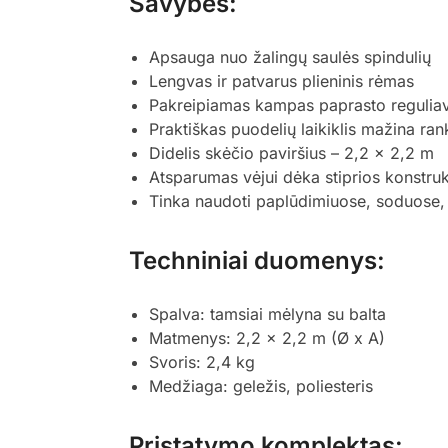
Savybės:
Apsauga nuo žalingų saulės spindulių
Lengvas ir patvarus plieninis rėmas
Pakreipiamas kampas paprasto regulia
Praktiškas puodelių laikiklis mažina ra
Didelis skėčio paviršius – 2,2 x 2,2 m
Atsparumas vėjui dėka stiprios konstruk
Tinka naudoti paplūdimiuose, soduose, 
Techniniai duomenys:
Spalva: tamsiai mėlyna su balta
Matmenys: 2,2 x 2,2 m (Ø x A)
Svoris: 2,4 kg
Medžiaga: geležis, poliesteris
Pristatymo komplektas: