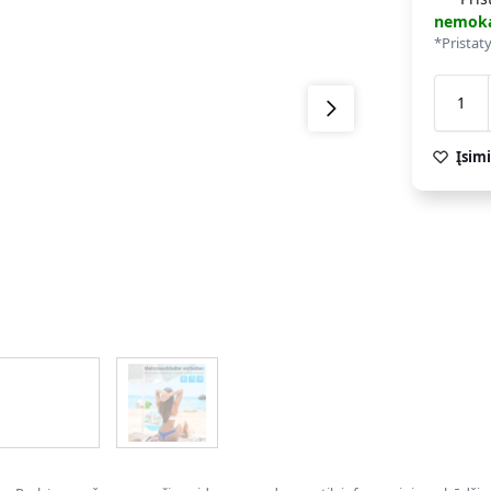
nemok
*Pristat
Įsimi