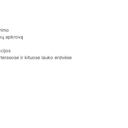
vimo
nkų apkrovą
cijos
terasose ir kituose lauko erdvėse