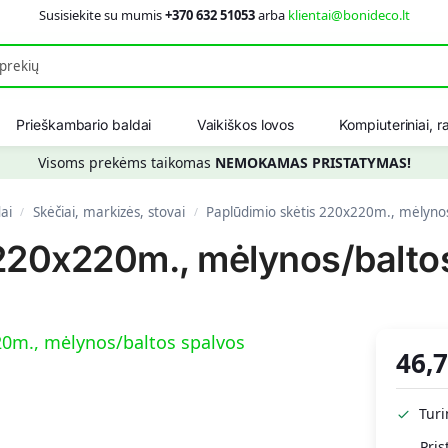
Susisiekite su mumis
+370 632 51053
arba
klientai@bonideco.lt
Ieškot
Prieškambario baldai
Vaikiškos lovos
Kompiuteriniai, ra
Visoms prekėms taikomas
NEMOKAMAS PRISTATYMAS!
ai
Skėčiai, markizės, stovai
Paplūdimio skėtis 220x220m., mėlynos
/
/
 220x220m., mėlynos/balto
46,
Tur
Pris