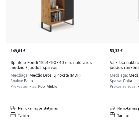
149,81
€
53,33
€
Spintelė Fondi 116,4x90x40 cm, natūralios
Vaikiška nakti
medžio / juodos spalvos
juodos ranken
Medžiaga:
Medžio Drožlių Plokštė (MDP)
Medžiaga:
Medži
Spalva:
Balta
Spalva:
Balta
Prekės ženklas:
Kobi Meble
Prekės ženklas:
Nemokamas pristatymas!
Nemokamas p
Turime
Turime