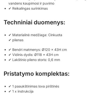
vandens kaupimosi ir puvimo
✔ Reikalingas surinkimas
Techniniai duomenys:
✔ Materialinė medžiaga: Cinkuota
✔ plienas
✔ Bendri matmenys: Ø120 x 43H cm
✔ Vidinis dydis: Ø118 x 43H cm
✔ Lakštinio plieno storis: 0,6 mm
Pristatymo komplektas:
✔ 1 paaukštinimas lova pirštinės
✔ 1 x instrukcija