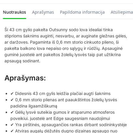
Nuotraukos
Aprašymas
Papildoma informacija
Atsiliepima
Ši 43 cm gylio pakelta Outsunny sodo lova idealiai tinka
stiprioms šaknims auginti, nesvarbu, ar auginate gležnas gėles,
ar daržoves. Pagaminta iš 0,6 mm storio cinkuoto plieno, ši
pakelta balkono lova nepaiso oro sąlygų ir rūdžių. Apsauginė
guminė juostelė ant pakeltos žolelių lysvės taip pat užtikrina
apsaugą sodinant.
Aprašymas:
✔ Didesnis 43 cm gylis leidžia plačiai augti šaknims
✔ 0,6 mm storio plienas ant paaukštintos žolelių lysvės
padidina ilgaamžiškumą
✔ Gėlių lysvė suteikia gumos ir atsparumo atmosferos
poveikiui. juostelė ant Edge saugesniam naudojimui
✔ Yra pirštinės, apsaugančios rankas dirbant sodininkystėje
✔ Atviras augalų dėžutės dugno dizainas apsaugo nuo