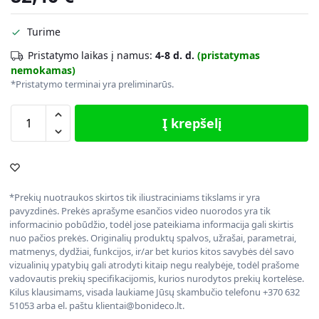
Turime
Pristatymo laikas į namus:
4-8 d. d.
(pristatymas
nemokamas)
*Pristatymo terminai yra preliminarūs.
Į krepšelį
*Prekių nuotraukos skirtos tik iliustraciniams tikslams ir yra
pavyzdinės. Prekės aprašyme esančios video nuorodos yra tik
informacinio pobūdžio, todėl jose pateikiama informacija gali skirtis
nuo pačios prekės. Originalių produktų spalvos, užrašai, parametrai,
matmenys, dydžiai, funkcijos, ir/ar bet kurios kitos savybės dėl savo
vizualinių ypatybių gali atrodyti kitaip negu realybėje, todėl prašome
vadovautis prekių specifikacijomis, kurios nurodytos prekių kortelėse.
Kilus klausimams, visada laukiame Jūsų skambučio telefonu +370 632
51053 arba el. paštu klientai@bonideco.lt.