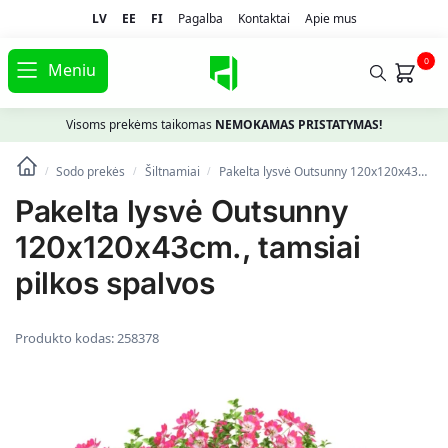
LV
EE
FI
Pagalba
Kontaktai
Apie mus
0
Meniu
Visoms prekėms taikomas
NEMOKAMAS PRISTATYMAS!
Sodo prekės
Šiltnamiai
Pakelta lysvė Outsunny 120x120x43cm., tamsiai pilkos spalvos
/
/
/
Pakelta lysvė Outsunny
120x120x43cm., tamsiai
pilkos spalvos
Produkto kodas:
258378