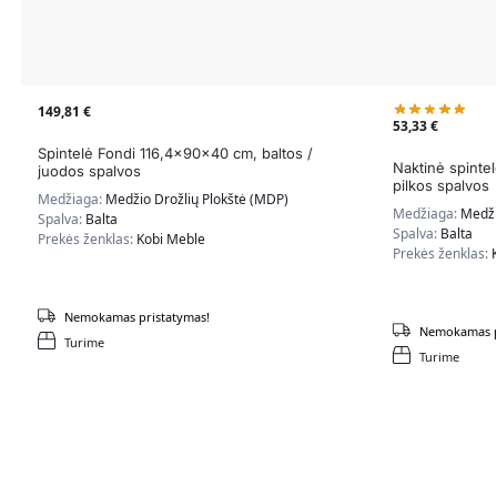
149,81
€
53,33
€
Spintelė Fondi 116,4x90x40 cm, baltos /
Naktinė spinte
juodos spalvos
pilkos spalvos
Medžiaga:
Medžio Drožlių Plokštė (MDP)
Medžiaga:
Medži
Spalva:
Balta
Spalva:
Balta
Prekės ženklas:
Kobi Meble
Prekės ženklas:
Nemokamas pristatymas!
Nemokamas p
Turime
Turime