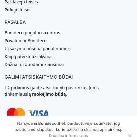
Pardavėjo teisės
Pirkėjo teisės
PAGALBA
Bonideco pagalbos centras
Privalumai Bonideco
Užsakymo būsena pagal numerį
Kaip pateikti užsakymą
Dažnai užduodami klausimai
GALIMI ATSISKAITYMO BŪDAI
Už pirkinius galite atsiskaityti pasirinkus Jums
tinkamiausią
mokėjimo būdą.
Naršydami
Bonideco.lt
el. parduotuvėje sutinkate, jog
naudojame slapukus, kurie užtikrina sklandų apsipirkimą.
Svetainių Kūrimas
Daugiau informacijos