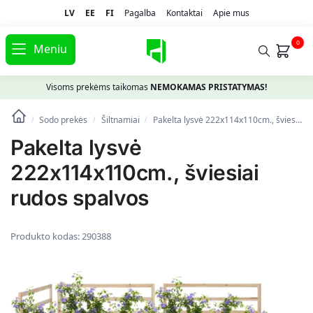
LV
EE
FI
Pagalba
Kontaktai
Apie mus
0
Meniu
Visoms prekėms taikomas
NEMOKAMAS PRISTATYMAS!
Sodo prekės
Šiltnamiai
Pakelta lysvė 222x114x110cm., šviesiai rudos spalvos
/
/
/
Pakelta lysvė
222x114x110cm., šviesiai
rudos spalvos
Produkto kodas:
290388