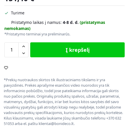
Turime
Pristatymo laikas į namus:
4-8 d. d.
(pristatymas
nemokamas)
*Pristatymo terminai yra preliminarūs.
Į krepšelį
*Prekių nuotraukos skirtos tik iliustraciniams tikslams ir yra
pavyzdinės. Prekės aprašyme esančios video nuorodos yra tik
informacinio pobūdžio, todėl jose pateikiama informacija gali skirtis
nuo pačios prekės. Originalių produktų spalvos, užrašai, parametrai,
matmenys, dydžiai, funkcijos, ir/ar bet kurios kitos savybės dėl savo
vizualinių ypatybių gali atrodyti kitaip negu realybėje, todėl prašome
vadovautis prekių specifikacijomis, kurios nurodytos prekių kortelėse.
Kilus klausimams, visada laukiame Jūsų skambučio telefonu +370 632
51053 arba el. paštu klientai@bonideco.lt.