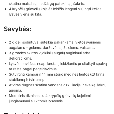
skatina maistinių medžiagų patekimą į šaknis.
4 krypčių griovelių kojelės leidžia lengvai sujungti kelias
lysves vieną su kita.
Savybės:
2 dideli sodintuvai suteikia pakankamai vietos įvairiems
augalams – gėlėms, daržovėms, žolelėms, vaisiams.
3 grotelės skirtos vijoklinių augalų auginimui arba
dekoracijoms.
Lysvės paviršius neapdorotas, leidžiantis prisitaikyti spalvą
ar raštą pagal pageidavimus.
Sutvirtinti kampai ir 14 mm storio medinės lentos užtikrina
stabilumą ir tvirtumą.
Atviras dugnas skatina vandens cirkuliaciją ir sveiką šaknų
augimą.
Modulinis dizainas su 4 krypčių griovelių kojelėmis
jungiamumui su kitomis lysvėmis.