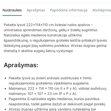
Nuotraukos
Aprašymas
Papildoma informacija
Atsiliepima
Pakelta lysvė 222x114x110 cm šviesiai rudos spalvos –
universalus sprendimas daržovių, gėlių ir žolelių auginimui.
Natūralios eglės medienos konstrukcija užtikrina
ilgaamžiškumą, o reguliuojamos grotelės leidžia pritaikyti lysvės
išdėstymą pagal jūsų sodinimo poreikius. Atviras dugnas gerina
drenažą ir skatina augalų šaknų vystymąsi.
Aprašymas:
Pakelta lysvė su dviem erdviais sodintuvais ir trimis
reguliuojamomis grotelėmis vijokliniams augalams.
Matmenys: 222 x 114 x 110 cm (I x P x A); vidiniai sodintuvų
matmenys: 107 x 107 x 23 cm (P x P x A).
Pagaminta iš natūralios eglės medienos, kurios paviršius
neapdorotas, todėl galima dažyti ar dekoruoti pagal poreikį.
Atviras dugnas užtikrina gerą vandens nutekėjimą bei