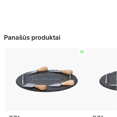
Panašūs produktai
20,70
€
21,26
€