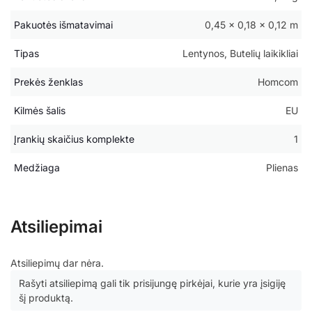
Pakuotės išmatavimai
0,45 × 0,18 × 0,12 m
Tipas
Lentynos, Butelių laikikliai
Prekės ženklas
Homcom
Kilmės šalis
EU
Įrankių skaičius komplekte
1
Medžiaga
Plienas
Atsiliepimai
Atsiliepimų dar nėra.
Rašyti atsiliepimą gali tik prisijungę pirkėjai, kurie yra įsigiję
šį produktą.