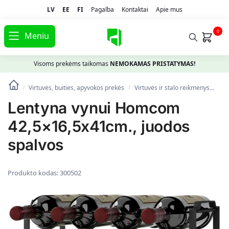
LV
EE
FI
Pagalba
Kontaktai
Apie mus
0
Meniu
Visoms prekėms taikomas
NEMOKAMAS PRISTATYMAS!
Virtuvės, buities, apyvokos prekės
Virtuvės ir stalo reikmenys
Vir
/
/
Lentyna vynui Homcom
42,5×16,5x41cm., juodos
spalvos
Produkto kodas:
300502