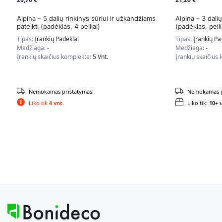
Alpina – 5 dalių rinkinys sūriui ir užkandžiams
Alpina – 3 dalių
pateikti (padėklas, 4 peiliai)
(padėklas, peili
Tipas:
Įrankių Padėklai
Tipas:
Įrankių Pa
Medžiaga:
-
Medžiaga:
-
Įrankių skaičius komplekte:
5 Vnt.
Įrankių skaičius
Nemokamas pristatymas!
Nemokamas p
Liko tik
4 vnt.
Liko tik:
10+ v