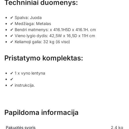
Techniniai duomenys:
✔ Spalva: Juoda
✔ Medžiaga: Metalas
✔ Bendri matmenys: x 416.1H5D x 416.1H. cm
✔ Vieno lygio dydis: 42,5W x 16,5D x 11H cm
✔ Keliamoji galia: 32 kg (iš viso)
Pristatymo komplektas:
✔ 1 x vyno lentyna
✔
✔ instrukcija.
Papildoma informacija
Pakuotės svoris
2,4 kg