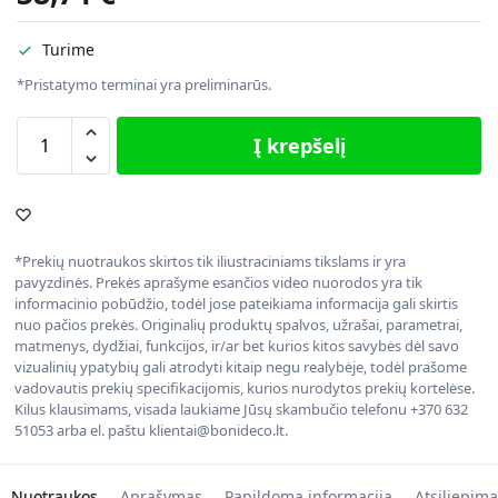
Turime
*Pristatymo terminai yra preliminarūs.
Į krepšelį
*Prekių nuotraukos skirtos tik iliustraciniams tikslams ir yra
pavyzdinės. Prekės aprašyme esančios video nuorodos yra tik
informacinio pobūdžio, todėl jose pateikiama informacija gali skirtis
nuo pačios prekės. Originalių produktų spalvos, užrašai, parametrai,
matmenys, dydžiai, funkcijos, ir/ar bet kurios kitos savybės dėl savo
vizualinių ypatybių gali atrodyti kitaip negu realybėje, todėl prašome
vadovautis prekių specifikacijomis, kurios nurodytos prekių kortelėse.
Kilus klausimams, visada laukiame Jūsų skambučio telefonu +370 632
51053 arba el. paštu klientai@bonideco.lt.
Nuotraukos
Aprašymas
Papildoma informacija
Atsiliepima