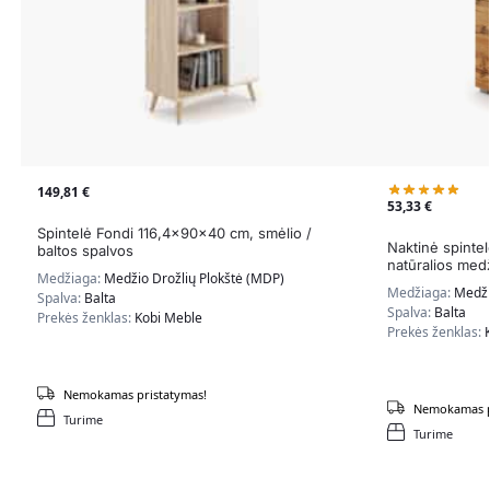
149,81
€
53,33
€
Spintelė Fondi 116,4x90x40 cm, smėlio /
Naktinė spinte
baltos spalvos
natūralios med
Medžiaga:
Medžio Drožlių Plokštė (MDP)
Medžiaga:
Medži
Spalva:
Balta
Spalva:
Balta
Prekės ženklas:
Kobi Meble
Prekės ženklas:
Nemokamas pristatymas!
Nemokamas p
Turime
Turime