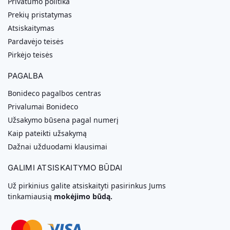
Privatumo politika
Prekių pristatymas
Atsiskaitymas
Pardavėjo teisės
Pirkėjo teisės
PAGALBA
Bonideco pagalbos centras
Privalumai Bonideco
Užsakymo būsena pagal numerį
Kaip pateikti užsakymą
Dažnai užduodami klausimai
GALIMI ATSISKAITYMO BŪDAI
Už pirkinius galite atsiskaityti pasirinkus Jums
tinkamiausią
mokėjimo būdą.