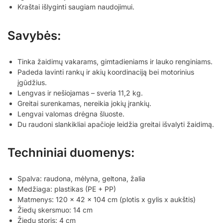
Kraštai išlyginti saugiam naudojimui.
Savybės:
Tinka žaidimų vakarams, gimtadieniams ir lauko renginiams.
Padeda lavinti rankų ir akių koordinaciją bei motorinius
įgūdžius.
Lengvas ir nešiojamas – sveria 11,2 kg.
Greitai surenkamas, nereikia jokių įrankių.
Lengvai valomas drėgna šluoste.
Du raudoni slankikliai apačioje leidžia greitai išvalyti žaidimą.
Techniniai duomenys:
Spalva: raudona, mėlyna, geltona, žalia
Medžiaga: plastikas (PE + PP)
Matmenys: 120 x 42 x 104 cm (plotis x gylis x aukštis)
Žiedų skersmuo: 14 cm
Žiedų storis: 4 cm