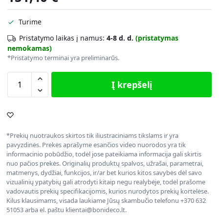
Turime
Pristatymo laikas į namus:
4-8 d. d.
(pristatymas
nemokamas)
*Pristatymo terminai yra preliminarūs.
Į krepšelį
*Prekių nuotraukos skirtos tik iliustraciniams tikslams ir yra
pavyzdinės. Prekės aprašyme esančios video nuorodos yra tik
informacinio pobūdžio, todėl jose pateikiama informacija gali skirtis
nuo pačios prekės. Originalių produktų spalvos, užrašai, parametrai,
matmenys, dydžiai, funkcijos, ir/ar bet kurios kitos savybės dėl savo
vizualinių ypatybių gali atrodyti kitaip negu realybėje, todėl prašome
vadovautis prekių specifikacijomis, kurios nurodytos prekių kortelėse.
Kilus klausimams, visada laukiame Jūsų skambučio telefonu +370 632
51053 arba el. paštu klientai@bonideco.lt.