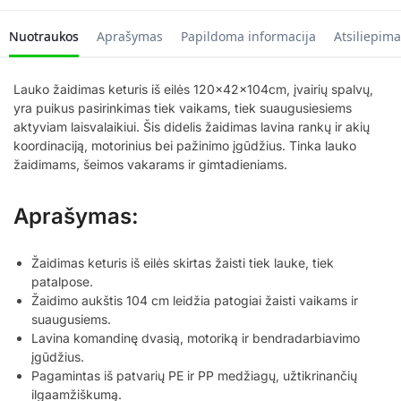
Nuotraukos
Aprašymas
Papildoma informacija
Atsiliepima
Lauko žaidimas keturis iš eilės 120x42x104cm, įvairių spalvų,
yra puikus pasirinkimas tiek vaikams, tiek suaugusiesiems
aktyviam laisvalaikiui. Šis didelis žaidimas lavina rankų ir akių
koordinaciją, motorinius bei pažinimo įgūdžius. Tinka lauko
žaidimams, šeimos vakarams ir gimtadieniams.
Aprašymas:
Žaidimas keturis iš eilės skirtas žaisti tiek lauke, tiek
patalpose.
Žaidimo aukštis 104 cm leidžia patogiai žaisti vaikams ir
suaugusiems.
Lavina komandinę dvasią, motoriką ir bendradarbiavimo
įgūdžius.
Pagamintas iš patvarių PE ir PP medžiagų, užtikrinančių
ilgaamžiškumą.