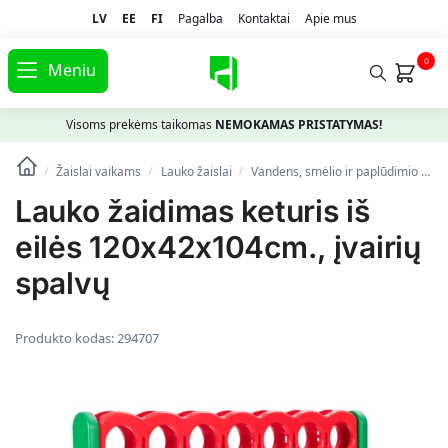
LV
EE
FI
Pagalba
Kontaktai
Apie mus
0
Meniu
Visoms prekėms taikomas
NEMOKAMAS PRISTATYMAS!
Žaislai vaikams
Lauko žaislai
Vandens, smėlio ir paplūdimio žaislai
/
/
/
Lauko žaidimas keturis iš
eilės 120x42x104cm., įvairių
spalvų
Produkto kodas:
294707