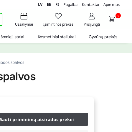
LV
EE
FI
Pagalba
Kontaktai
Apie mus
i
0
Užsakymai
Įsimintinos prekės
Prisijungti
šomieji stalai
Kosmetiniai staliukai
Gyvūnų prekės
uodos spalvos
spalvos