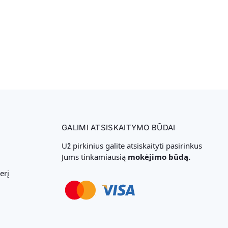
GALIMI ATSISKAITYMO BŪDAI
Už pirkinius galite atsiskaityti pasirinkus
Jums tinkamiausią
mokėjimo būdą.
erį
Svetainių Kūrimas