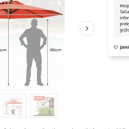
Atsi
Tači
info
prek
grį
Įsimi