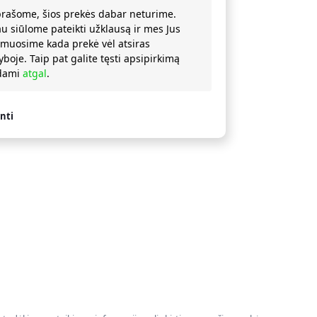
prašome, šios prekės dabar neturime.
au siūlome pateikti užklausą ir mes Jus
rmuosime kada prekė vėl atsiras
yboje. Taip pat galite tęsti apsipirkimą
ždami
atgal
.
nti