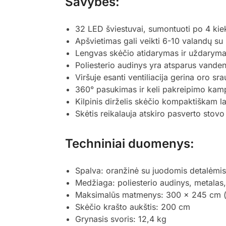
Savybės:
32 LED šviestuvai, sumontuoti po 4 kie
Apšvietimas gali veikti 6-10 valandų su 
Lengvas skėčio atidarymas ir uždaryma
Poliesterio audinys yra atsparus vanden
Viršuje esanti ventiliacija gerina oro sra
360° pasukimas ir keli pakreipimo kampai
Kilpinis dirželis skėčio kompaktiškam l
Skėtis reikalauja atskiro pasverto stov
Techniniai duomenys:
Spalva: oranžinė su juodomis detalėmis
Medžiaga: poliesterio audinys, metalas,
Maksimalūs matmenys: 300 x 245 cm (
Skėčio krašto aukštis: 200 cm
Grynasis svoris: 12,4 kg