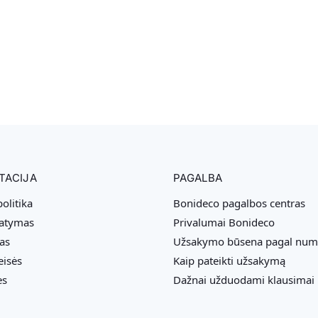
TACIJA
PAGALBA
olitika
Bonideco pagalbos centras
tatymas
Privalumai Bonideco
as
Užsakymo būsena pagal num
eisės
Kaip pateikti užsakymą
ės
Dažnai užduodami klausimai