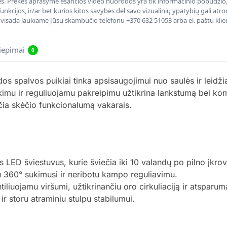
nės. Prekės aprašyme esančios video nuorodos yra tik informacinio pobūdžio, 
nkcijos, ir/ar bet kurios kitos savybės dėl savo vizualinių ypatybių gali at
, visada laukiame Jūsų skambučio telefonu +370 632 51053 arba el. paštu kli
liepimai
0
 spalvos puikiai tinka apsisaugojimui nuo saulės ir leidžia
kimu ir reguliuojamu pakreipimu užtikrina lankstumą bei kom
ia skėčio funkcionalumą vakarais.
s LED šviestuvus, kurie šviečia iki 10 valandų po pilno įkro
 360° sukimusi ir neribotu kampo reguliavimu.
tiliuojamu viršumi, užtikrinančiu oro cirkuliaciją ir atsparu
ir storu atraminiu stulpu stabilumui.