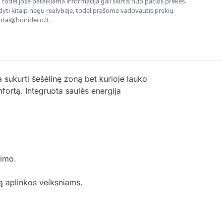
todėl jose pateikiama informacija gali skirtis nuo pačios prekės.
rodyti kitaip negu realybėje, todėl prašome vadovautis prekių
entai@bonideco.lt.
 sukurti šešėlinę zoną bet kurioje lauko
fortą. Integruota saulės energija
vimo.
mą aplinkos veiksniams.