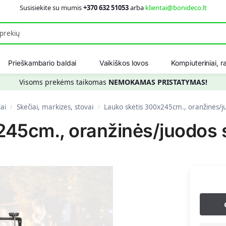
Susisiekite su mumis
+370 632 51053
arba
klientai@bonideco.lt
Ieškot
Prieškambario baldai
Vaikiškos lovos
Kompiuteriniai, ra
Visoms prekėms taikomas
NEMOKAMAS PRISTATYMAS!
ai
Skėčiai, markizės, stovai
Lauko skėtis 300x245cm., oranžinės/j
/
/
245cm., oranžinės/juodos 