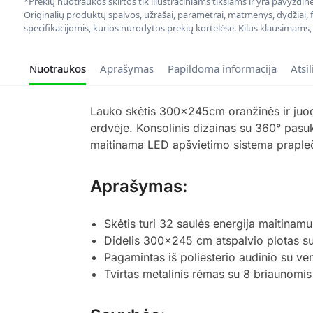
*Prekių nuotraukos skirtos tik iliustraciniams tikslams ir yra pavyzdi
Originalių produktų spalvos, užrašai, parametrai, matmenys, dydžiai, fu
specifikacijomis, kurios nurodytos prekių kortelėse. Kilus klausimams
Nuotraukos
Aprašymas
Papildoma informacija
Atsi
Lauko skėtis 300x245cm oranžinės ir juodos
erdvėje. Konsolinis dizainas su 360° pasu
maitinama LED apšvietimo sistema prapleč
Aprašymas:
Skėtis turi 32 saulės energija maitinamu
Didelis 300×245 cm atspalvio plotas su
Pagamintas iš poliesterio audinio su ven
Tvirtas metalinis rėmas su 8 briaunomis 