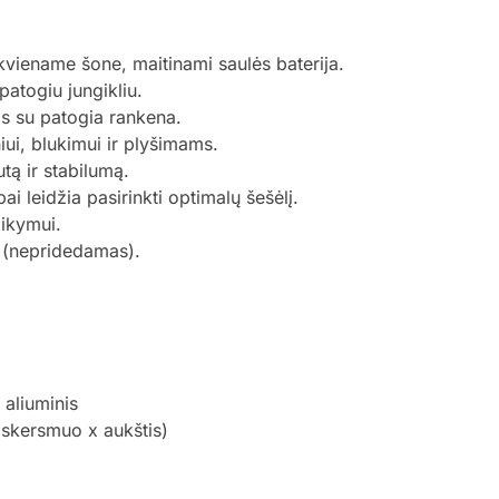
kviename šone, maitinami saulės baterija.
patogiu jungikliu.
s su patogia rankena.
iui, blukimui ir plyšimams.
utą ir stabilumą.
 leidžia pasirinkti optimalų šešėlį.
aikymui.
o (nepridedamas).
 aliuminis
skersmuo x aukštis)