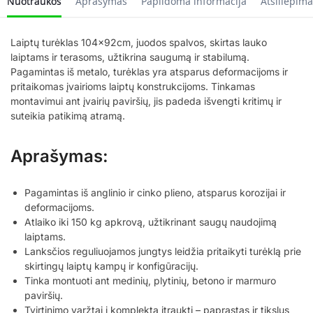
Nuotraukos
Aprašymas
Papildoma informacija
Atsiliepima
Laiptų turėklas 104x92cm, juodos spalvos, skirtas lauko
laiptams ir terasoms, užtikrina saugumą ir stabilumą.
Pagamintas iš metalo, turėklas yra atsparus deformacijoms ir
pritaikomas įvairioms laiptų konstrukcijoms. Tinkamas
montavimui ant įvairių paviršių, jis padeda išvengti kritimų ir
suteikia patikimą atramą.
Aprašymas:
Pagamintas iš anglinio ir cinko plieno, atsparus korozijai ir
deformacijoms.
Atlaiko iki 150 kg apkrovą, užtikrinant saugų naudojimą
laiptams.
Lanksčios reguliuojamos jungtys leidžia pritaikyti turėklą prie
skirtingų laiptų kampų ir konfigūracijų.
Tinka montuoti ant medinių, plytinių, betono ir marmuro
paviršių.
Tvirtinimo varžtai į komplektą įtraukti – paprastas ir tikslus