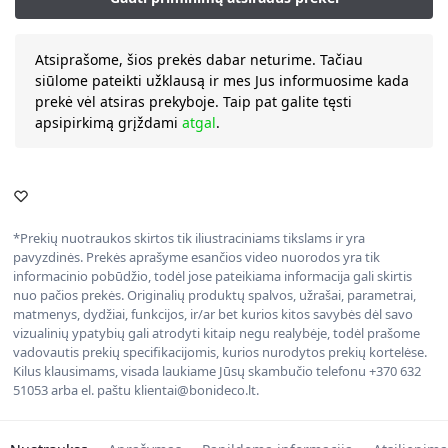
Atsiprašome, šios prekės dabar neturime. Tačiau
siūlome pateikti užklausą ir mes Jus informuosime kada
prekė vėl atsiras prekyboje. Taip pat galite tęsti
apsipirkimą grįždami
atgal
.
*Prekių nuotraukos skirtos tik iliustraciniams tikslams ir yra
pavyzdinės. Prekės aprašyme esančios video nuorodos yra tik
informacinio pobūdžio, todėl jose pateikiama informacija gali skirtis
nuo pačios prekės. Originalių produktų spalvos, užrašai, parametrai,
matmenys, dydžiai, funkcijos, ir/ar bet kurios kitos savybės dėl savo
vizualinių ypatybių gali atrodyti kitaip negu realybėje, todėl prašome
vadovautis prekių specifikacijomis, kurios nurodytos prekių kortelėse.
Kilus klausimams, visada laukiame Jūsų skambučio telefonu +370 632
51053 arba el. paštu klientai@bonideco.lt.