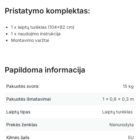
Pristatymo komplektas:
1 x laiptų turėklas (104×92 cm)
1 x naudojimo instrukcija
Montavimo varžtai
Papildoma informacija
Pakuotės svoris
15 kg
Pakuotės išmatavimai
1 × 0,6 × 0,3 m
Laiptų tipas
Laiptų turėklas
Prekės ženklas
Nenurodyta
Kilmės šalis
EU