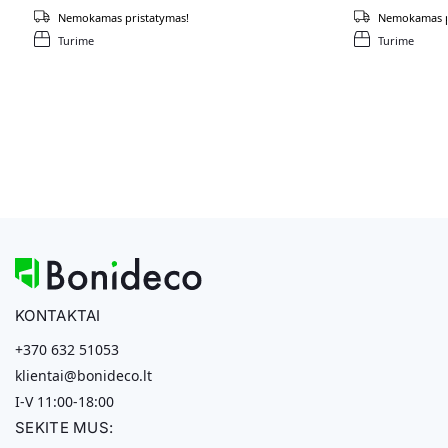
Nemokamas pristatymas!
Nemokamas p
Turime
Turime
KONTAKTAI
+370 632 51053
klientai@bonideco.lt
I-V 11:00-18:00
SEKITE MUS: