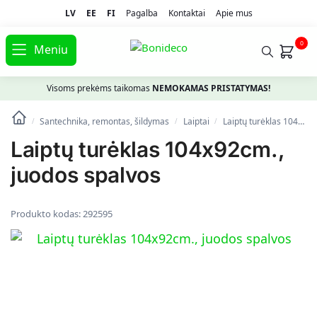
LV
EE
FI
Pagalba
Kontaktai
Apie mus
0
Meniu
Visoms prekėms taikomas
NEMOKAMAS PRISTATYMAS!
Santechnika, remontas, šildymas
Laiptai
Laiptų turėklas 104x92cm., juodos spalvos
/
/
/
Laiptų turėklas 104x92cm.,
juodos spalvos
Produkto kodas:
292595