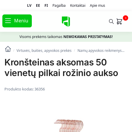
LV
EE
FI
Pagalba
Kontaktai
Apie mus
0
Meniu
Visoms prekėms taikomas
NEMOKAMAS PRISTATYMAS!
Virtuvės, buities, apyvokos prekės
Namų apyvokos reikmenys
Pa
/
/
Kronšteinas aksomas 50
vienetų pilkai rožinio aukso
Produkto kodas:
36356