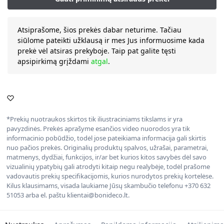
Atsiprašome, šios prekės dabar neturime. Tačiau
siūlome pateikti užklausą ir mes Jus informuosime kada
prekė vėl atsiras prekyboje. Taip pat galite tęsti
apsipirkimą grįždami
atgal
.
*Prekių nuotraukos skirtos tik iliustraciniams tikslams ir yra
pavyzdinės. Prekės aprašyme esančios video nuorodos yra tik
informacinio pobūdžio, todėl jose pateikiama informacija gali skirtis
nuo pačios prekės. Originalių produktų spalvos, užrašai, parametrai,
matmenys, dydžiai, funkcijos, ir/ar bet kurios kitos savybės dėl savo
vizualinių ypatybių gali atrodyti kitaip negu realybėje, todėl prašome
vadovautis prekių specifikacijomis, kurios nurodytos prekių kortelėse.
Kilus klausimams, visada laukiame Jūsų skambučio telefonu +370 632
51053 arba el. paštu klientai@bonideco.lt.