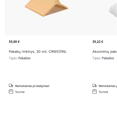
55,00
€
35,22
€
Pakabų rinkinys, 30 vnt. CRW031NL
Aksominių paka
Tipas:
Pakabos
Tipas:
Pakabos
Nemokamas pristatymas!
Nemokamas p
Turime
Turime