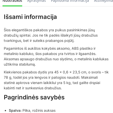
Nuotraukos
Aprašymas
Papildoma informacija
Atsiliepima
Išsami informacija
Šios elegantiškos pakabos yra puikus pasirinkimas jūsų
drabužių spintai. Jos ne tik padės išlaikyti jūsų drabužius
tvarkingus, bet ir suteiks prabangos pojūtį.
Pagamintos iš aukštos kokybės aksomo, ABS plastiko ir
metalinio kabliuko, šios pakabos yra tvirtos ir ilgaamžės.
Aksomas apsaugo drabužius nuo slydimo, o metalinis kabliukas
užtikrina stabilumą.
Kiekvienos pakabos dydis yra 45 x 0,6 x 23,5 cm, o svoris – tik
78 g, todėl jos yra lengvos ir patogios naudoti. Maksimali
statinė apkrova vienam laikikliui yra 5 kg, tad galite drąsiai
kabinti net ir sunkesnius drabužius.
Pagrindinės savybės
Spalva:
Pilka, rožinis auksas