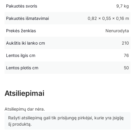
Pakuotės svoris
9,7 kg
Pakuotės išmatavimai
0,82 × 0,55 × 0,16 m
Prekės ženklas
Nenurodyta
Aukštis iki lanko cm
210
Lentos ilgis cm
76
Lentos plotis cm
50
Atsiliepimai
Atsiliepimų dar nėra.
Rašyti atsiliepimą gali tik prisijungę pirkėjai, kurie yra įsigiję
šį produktą.