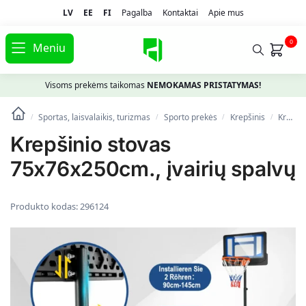
LV
EE
FI
Pagalba
Kontaktai
Apie mus
0
Meniu
Visoms prekėms taikomas
NEMOKAMAS PRISTATYMAS!
Sportas, laisvalaikis, turizmas
Spоrto prekės
Krepšinis
Krepšinio stovai
/
/
/
/
Krepšinio stovas
75x76x250cm., įvairių spalvų
Produkto kodas:
296124