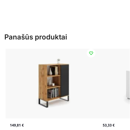
Panašūs produktai
149,81
€
53,33
€