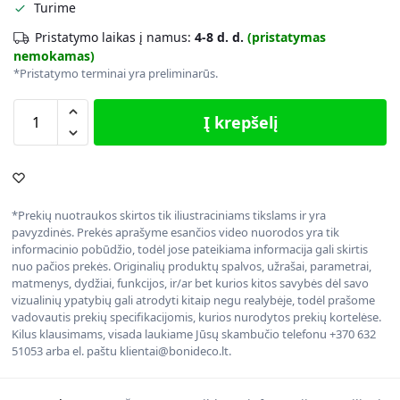
Turime
Pristatymo laikas į namus:
4-8 d. d.
(pristatymas
nemokamas)
*Pristatymo terminai yra preliminarūs.
Į krepšelį
*Prekių nuotraukos skirtos tik iliustraciniams tikslams ir yra
pavyzdinės. Prekės aprašyme esančios video nuorodos yra tik
informacinio pobūdžio, todėl jose pateikiama informacija gali skirtis
nuo pačios prekės. Originalių produktų spalvos, užrašai, parametrai,
matmenys, dydžiai, funkcijos, ir/ar bet kurios kitos savybės dėl savo
vizualinių ypatybių gali atrodyti kitaip negu realybėje, todėl prašome
vadovautis prekių specifikacijomis, kurios nurodytos prekių kortelėse.
Kilus klausimams, visada laukiame Jūsų skambučio telefonu +370 632
51053 arba el. paštu klientai@bonideco.lt.