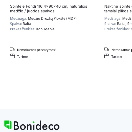
Spintelė Fondi 116,4x90x40 cm, natūralios
Naktinė spinte
medžio / juodos spalvos
tamsiai pilkos 
Medžiaga:
Medžio Drožlių Plokštė (MDP)
Medžiaga:
Medži
Spalva:
Balta
Spalva:
Balta, Sm
Prekės ženklas:
Kobi Meble
Prekės ženklas:
Nemokamas pristatymas!
Nemokamas p
Turime
Turime