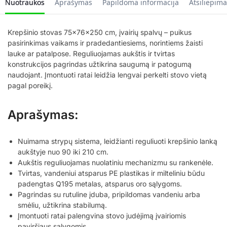
Nuotraukos
Aprašymas
Papildoma informacija
Atsiliepima
Krepšinio stovas 75x76x250 cm, įvairių spalvų – puikus
pasirinkimas vaikams ir pradedantiesiems, norintiems žaisti
lauke ar patalpose. Reguliuojamas aukštis ir tvirtas
konstrukcijos pagrindas užtikrina saugumą ir patogumą
naudojant. Įmontuoti ratai leidžia lengvai perkelti stovo vietą
pagal poreikį.
Aprašymas:
Nuimama strypų sistema, leidžianti reguliuoti krepšinio lanką
aukštyje nuo 90 iki 210 cm.
Aukštis reguliuojamas nuolatiniu mechanizmu su rankenėle.
Tvirtas, vandeniui atsparus PE plastikas ir milteliniu būdu
padengtas Q195 metalas, atsparus oro sąlygoms.
Pagrindas su rutuline įduba, pripildomas vandeniu arba
smėliu, užtikrina stabilumą.
Įmontuoti ratai palengvina stovo judėjimą įvairiomis
paviršiaus sąlygomis.