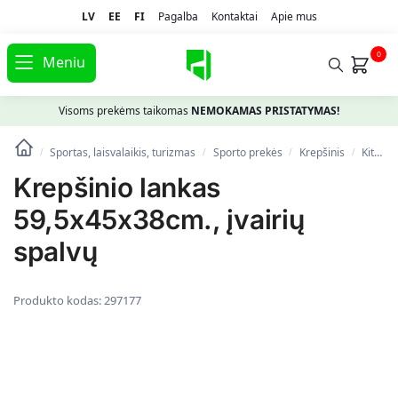
LV
EE
FI
Pagalba
Kontaktai
Apie mus
0
Meniu
Visoms prekėms taikomas
NEMOKAMAS PRISTATYMAS!
Sportas, laisvalaikis, turizmas
Spоrto prekės
Krepšinis
Kitos krepšinio prekės
/
/
/
/
Krepšinio lankas
59,5x45x38cm., įvairių
spalvų
Produkto kodas:
297177