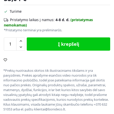
Turime
Pristatymo laikas į namus:
4-8 d. d.
(pristatymas
nemokamas)
*Pristatymo terminai yra preliminarūs.
Į krepšelį
*Prekių nuotraukos skirtos tik iliustraciniams tikslams ir yra
pavyzdinės. Prekės aprašyme esančios video nuorodos yra tik
informacinio pobūdžio, todėl jose pateikiama informacija gali skirtis
nuo pačios prekės. Originalių produktų spalvos, užrašai, parametrai,
matmenys, dydžiai, funkcijos, ir/ar bet kurios kitos savybės dėl savo
vizualinių ypatybių gali atrodyti kitaip negu realybėje, todėl prašome
vadovautis prekių specifikacijomis, kurios nurodytos prekių kortelėse.
Kilus klausimams, visada laukiame Jūsų skambučio telefonu +370 632
51053 arba el. paštu klientai@bonideco.lt.