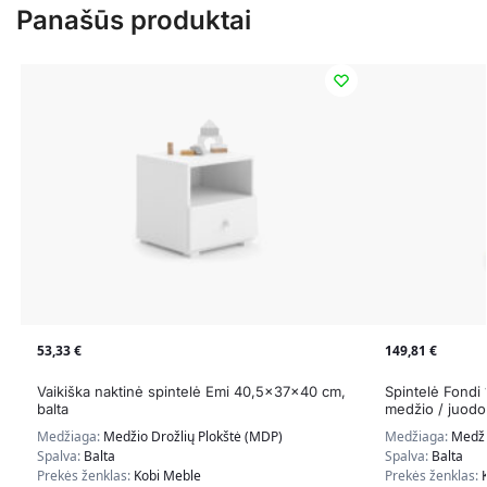
Panašūs produktai
53,33
€
149,81
€
Vaikiška naktinė spintelė Emi 40,5x37x40 cm,
Spintelė Fondi
balta
medžio / juodo
Medžiaga:
Medžio Drožlių Plokštė (MDP)
Medžiaga:
Medži
Spalva:
Balta
Spalva:
Balta
Prekės ženklas:
Kobi Meble
Prekės ženklas: