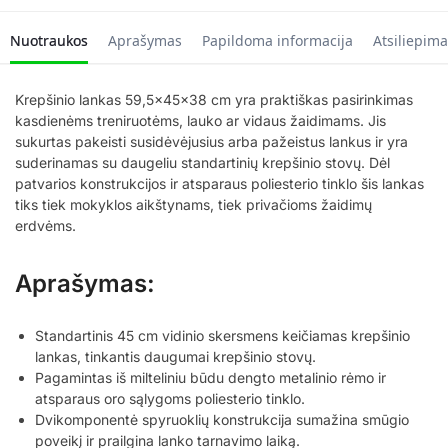
Nuotraukos
Aprašymas
Papildoma informacija
Atsiliepima
Krepšinio lankas 59,5x45x38 cm yra praktiškas pasirinkimas
kasdienėms treniruotėms, lauko ar vidaus žaidimams. Jis
sukurtas pakeisti susidėvėjusius arba pažeistus lankus ir yra
suderinamas su daugeliu standartinių krepšinio stovų. Dėl
patvarios konstrukcijos ir atsparaus poliesterio tinklo šis lankas
tiks tiek mokyklos aikštynams, tiek privačioms žaidimų
erdvėms.
Aprašymas:
Standartinis 45 cm vidinio skersmens keičiamas krepšinio
lankas, tinkantis daugumai krepšinio stovų.
Pagamintas iš milteliniu būdu dengto metalinio rėmo ir
atsparaus oro sąlygoms poliesterio tinklo.
Dvikomponentė spyruoklių konstrukcija sumažina smūgio
poveikį ir prailgina lanko tarnavimo laiką.