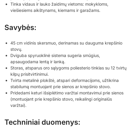
Tinka vidaus ir lauko žaidimų vietoms: mokykloms,
viešiesiems aikštynams, kiemams ir garažams.
Savybės:
45 cm vidinis skersmuo, derinamas su dauguma krepšinio
stovų.
Dviguba spyruoklinė sistema sugeria smūgius,
apsaugodama lentą ir lanką.
Storas, atsparus oro sąlygoms poliesterio tinklas su 12 tvirtų
kilpų prisitvirtinimui.
Tvirta metalinė plokštė, atspari deformacijoms, užtikrina
stabilumą montuojant prie sienos ar krepšinio stovo.
Pridedami keturi išsiplėtimo varžtai montavimui prie sienos
(montuojant prie krepšinio stovo, reikalingi originalūs
varžtai).
Techniniai duomenys: