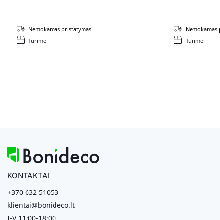
Nemokamas pristatymas!
Nemokamas p
Turime
Turime
KONTAKTAI
+370 632 51053
klientai@bonideco.lt
I-V 11:00-18:00