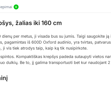
liepimai
0
šys, žalias iki 160 cm
0 dienų per metus, ji visada bus su jumis. Taigi saugokite ją 
, pagamintas iš 600D Oxford audinio, yra tvirtas, patvarus,
, ji vis tiek atrodys taip, kaip ką tik nusipirkote.
ant spintos. Kompaktiškas krepšys padeda sutaupyti vietos n
o dulkių. Be to, jį galima transportuoti bet kur naudojant 2 
inį