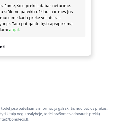
prašome, šios prekės dabar neturime.
au siūlome pateikti užklausą ir mes Jus
rmuosime kada prekė vėl atsiras
yboje. Taip pat galite tęsti apsipirkimą
ždami
atgal
.
nti
todėl jose pateikiama informacija gali skirtis nuo pačios prekės.
rodyti kitaip negu realybėje, todėl prašome vadovautis prekių
entai@bonideco.lt.