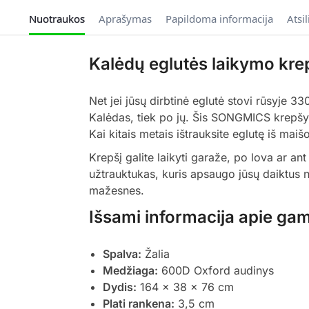
Nuotraukos
Aprašymas
Papildoma informacija
Atsi
Kalėdų eglutės laikymo krep
Net jei jūsų dirbtinė eglutė stovi rūsyje 33
Kalėdas, tiek po jų. Šis SONGMICS krepšys
Kai kitais metais ištrauksite eglutę iš maišo
Krepšį galite laikyti garaže, po lova ar 
užtrauktukas, kuris apsaugo jūsų daiktus nu
mažesnes.
Išsami informacija apie gam
Spalva:
Žalia
Medžiaga:
600D Oxford audinys
Dydis:
164 x 38 x 76 cm
Plati rankena:
3,5 cm