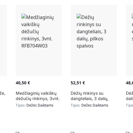
40,50
€
52,51
€
48
že,
Medžiaginių vaikiškų
Dėžių rinkinys su
Dėž
dėžučių rinkinys, 3vnt.
dangteliais, 3 dalių,
dal
RFB704W03
pilkos spalvos
Tipas:
Dėžės Daiktams
Tipas:
Dėžės Daiktams
Tip