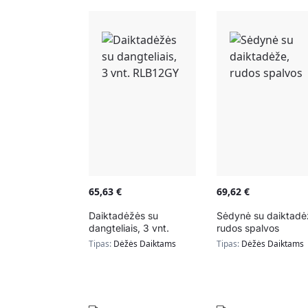
65,63
€
69,62
€
Daiktadėžės su
Sėdynė su daiktadė
dangteliais, 3 vnt.
rudos spalvos
RLB12GY
Tipas:
Dėžės Daiktams
Tipas:
Dėžės Daiktams