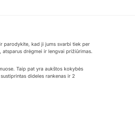
ir parodykite, kad ji jums svarbi tiek per
 atsparus drėgmei ir lengvai prižiūrimas.
amuose. Taip pat yra aukštos kokybės
sustiprintas dideles rankenas ir 2