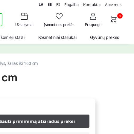
LV
EE
FI
Pagalba
Kontaktai
Apie mus
i
0
Užsakymai
Įsimintinos prekės
Prisijungti
šomieji stalai
Kosmetiniai staliukai
Gyvūnų prekės
ys, žalias iki 160 cm
0 cm