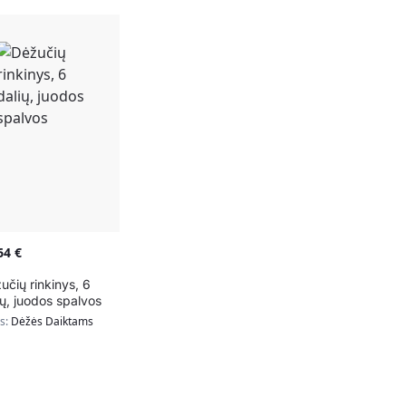
,64
€
učių rinkinys, 6
ių, juodos spalvos
as:
Dėžės Daiktams