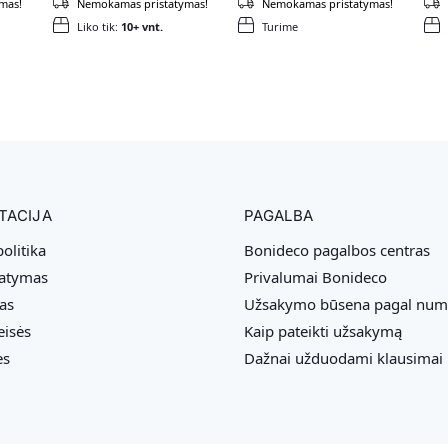
mas!
Nemokamas pristatymas!
Nemokamas pristatymas!
Liko tik:
10+ vnt.
Turime
TACIJA
PAGALBA
olitika
Bonideco pagalbos centras
tatymas
Privalumai Bonideco
as
Užsakymo būsena pagal num
eisės
Kaip pateikti užsakymą
ės
Dažnai užduodami klausimai