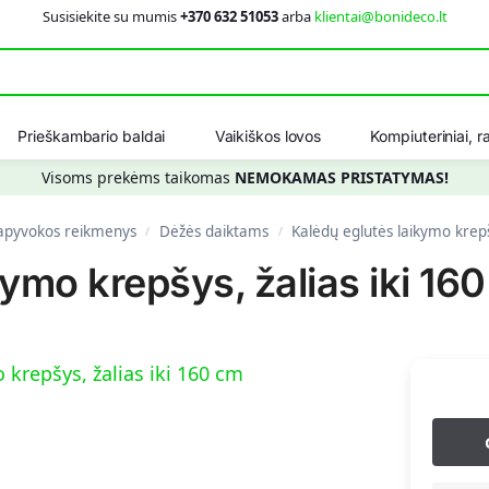
Susisiekite su mumis
+370 632 51053
arba
klientai@bonideco.lt
Ieškot
Prieškambario baldai
Vaikiškos lovos
Kompiuteriniai, ra
Visoms prekėms taikomas
NEMOKAMAS PRISTATYMAS!
pyvokos reikmenys
Dėžės daiktams
Kalėdų eglutės laikymo krepš
/
/
kymo krepšys, žalias iki 16