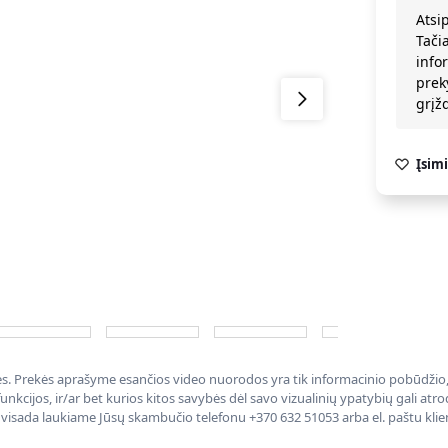
Atsi
Tači
info
prek
grį
Įsimi
nės. Prekės aprašyme esančios video nuorodos yra tik informacinio pobūdžio, 
nkcijos, ir/ar bet kurios kitos savybės dėl savo vizualinių ypatybių gali at
, visada laukiame Jūsų skambučio telefonu +370 632 51053 arba el. paštu kli