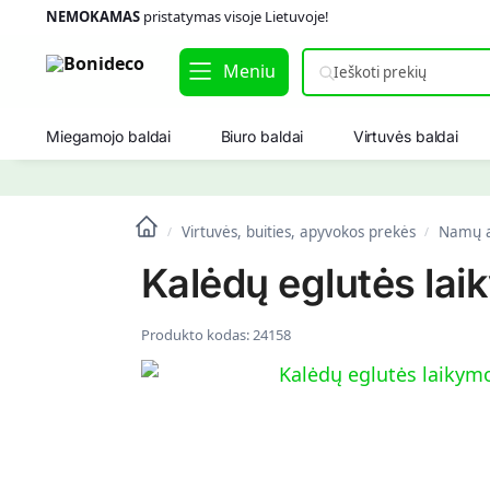
NEMOKAMAS
pristatymas visoje Lietuvoje!
Meniu
Miegamojo baldai
Biuro baldai
Virtuvės baldai
Virtuvės, buities, apyvokos prekės
Namų a
/
/
Kalėdų eglutės lai
Produkto kodas:
24158