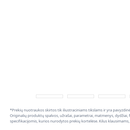
*Prekių nuotraukos skirtos tik iliustraciniams tikslams ir yra pavyzdi
Originalių produktų spalvos, užrašai, parametrai, matmenys, dydžiai, fu
specifikacijomis, kurios nurodytos prekių kortelėse. Kilus klausimams