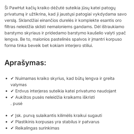
Ši PawHut kačių kraiko dėžutė suteikia jūsų katei patogų
privatumą ir užtikrina, kad ji jaustųsi patogiai vykdydama savo
verslą. Sklandžiai einančios durelės ir komplekte esantis oro
filtras neleidžia sklisti nemaloniems gandams. Dėl ištraukiamo
barstymo skyriaus ir pridedamo barstymo kaušelio valyti ypač
lengva. Be to, malonios pastelinės spalvos ir įmantri korpuso
forma tinka beveik bet kokiam interjero stiliui.
Aprašymas:
✔ Nuimamas kraiko skyrius, kad būtų lengva ir greita
valymas
✔ Erdvus interjeras suteikia katei privatumo naudojant
✔ Aukštos pusės neleidžia kraikams iškristi
. pusė
✔ Įsk. purvą sulaikantis kilimėlis kraikui sugauti
✔ Plastikinis korpusas yra stabilus ir patvarus
✔ Reikalingas surinkimas