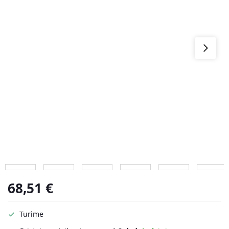
68,51
€
Turime