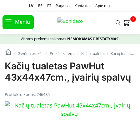
LV
EE
FI
Pagalba
Kontaktai
Apie mus
0
Meniu
Visoms prekėms taikomas
NEMOKAMAS PRISTATYMAS!
Gyvūnų prekės
Prekės katėms
Kačių tualetai
Kačių tualetas PawHut 43x44x47cm., įvairių spalvų
/
/
/
/
Kačių tualetas PawHut
43x44x47cm., įvairių spalvų
Produkto kodas:
246485