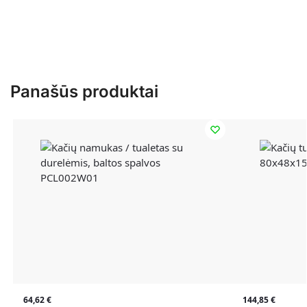
Panašūs produktai
64,62
€
144,85
€