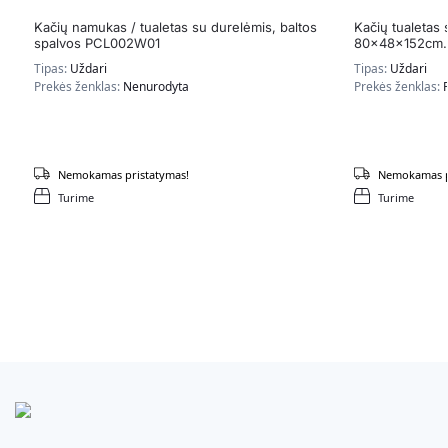
Kačių namukas / tualetas su durelėmis, baltos
Kačių tualetas
spalvos PCL002W01
80x48x152cm., 
Tipas:
Uždari
Tipas:
Uždari
Prekės ženklas:
Nenurodyta
Prekės ženklas:
Nemokamas pristatymas!
Nemokamas p
Turime
Turime