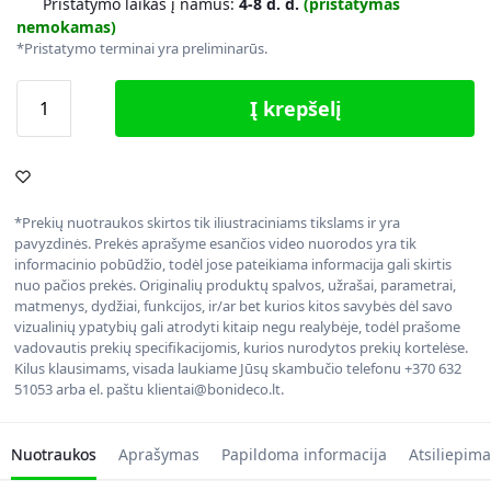
Pristatymo laikas į namus:
4-8 d. d.
(pristatymas
nemokamas)
*Pristatymo terminai yra preliminarūs.
Į krepšelį
*Prekių nuotraukos skirtos tik iliustraciniams tikslams ir yra
pavyzdinės. Prekės aprašyme esančios video nuorodos yra tik
informacinio pobūdžio, todėl jose pateikiama informacija gali skirtis
nuo pačios prekės. Originalių produktų spalvos, užrašai, parametrai,
matmenys, dydžiai, funkcijos, ir/ar bet kurios kitos savybės dėl savo
vizualinių ypatybių gali atrodyti kitaip negu realybėje, todėl prašome
vadovautis prekių specifikacijomis, kurios nurodytos prekių kortelėse.
Kilus klausimams, visada laukiame Jūsų skambučio telefonu +370 632
51053 arba el. paštu klientai@bonideco.lt.
Nuotraukos
Aprašymas
Papildoma informacija
Atsiliepima