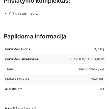
Pristatymo komplektas:
✔ 1 x katės medis;
Papildoma informacija
Pakuotės svoris
3,7 kg
Pakuotės išmatavimai
0,42 × 0,34 × 0,18 m
Tipas
Kačių draskyklė
Prekės ženklas
PawHut
Aukštis cm
43