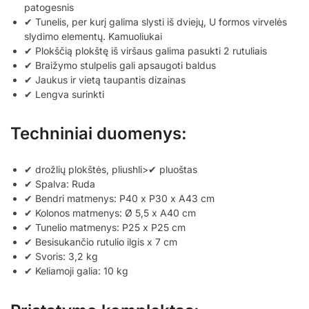
patogesnis
✔ Tunelis, per kurį galima slysti iš dviejų, U formos virvelės
slydimo elementų. Kamuoliukai
✔ Plokščią plokštę iš viršaus galima pasukti 2 rutuliais
✔ Braižymo stulpelis gali apsaugoti baldus
✔ Jaukus ir vietą taupantis dizainas
✔ Lengva surinkti
Techniniai duomenys:
✔ drožlių plokštės, pliushli>✔ pluoštas
✔ Spalva: Ruda
✔ Bendri matmenys: P40 x P30 x A43 cm
✔ Kolonos matmenys: Ø 5,5 x A40 cm
✔ Tunelio matmenys: P25 x P25 cm
✔ Besisukančio rutulio ilgis x 7 cm
✔ Svoris: 3,2 kg
✔ Keliamoji galia: 10 kg