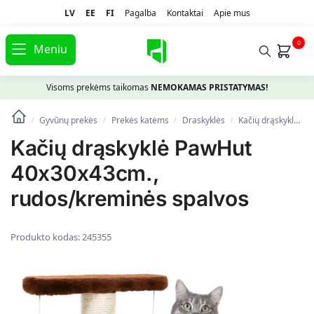
LV
EE
FI
Pagalba
Kontaktai
Apie mus
0
Meniu
Visoms prekėms taikomas
NEMOKAMAS PRISTATYMAS!
Gyvūnų prekės
Prekės katėms
Draskyklės
Kačių drąskyklė PawHut 40x30x43cm., rudos/kreminės spalvos
/
/
/
/
Kačių drąskyklė PawHut
40x30x43cm.,
rudos/kreminės spalvos
Produkto kodas:
245355