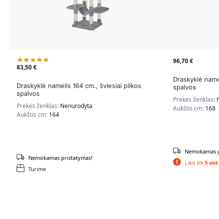
96,70
€
83,50
€
Draskyklė namel
Draskyklė namelis 164 cm., šviesiai pilkos
spalvos
spalvos
Prekės ženklas:
Prekės ženklas:
Nenurodyta
Aukštis cm:
168
Aukštis cm:
164
Nemokamas p
Nemokamas pristatymas!
Liko tik
5 vnt
Turime