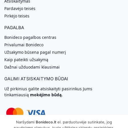
Atsiskaitymas
Pardavėjo teisės
Pirkėjo teisės
PAGALBA
Bonideco pagalbos centras
Privalumai Bonideco
Užsakymo būsena pagal numerį
Kaip pateikti užsakymą
Dažnai užduodami klausimai
GALIMI ATSISKAITYMO BŪDAI
Už pirkinius galite atsiskaityti pasirinkus Jums
tinkamiausią
mokėjimo būdą.
Naršydami
Bonideco.lt
el. parduotuvėje sutinkate, jog
naudojame slapukus, kurie užtikrina sklandų apsipirkimą.