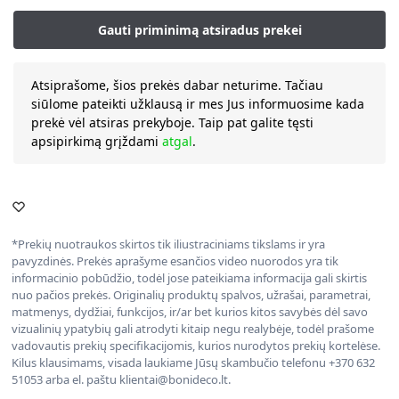
Atsiprašome, šios prekės dabar neturime. Tačiau
siūlome pateikti užklausą ir mes Jus informuosime kada
prekė vėl atsiras prekyboje. Taip pat galite tęsti
apsipirkimą grįždami
atgal
.
*Prekių nuotraukos skirtos tik iliustraciniams tikslams ir yra
pavyzdinės. Prekės aprašyme esančios video nuorodos yra tik
informacinio pobūdžio, todėl jose pateikiama informacija gali skirtis
nuo pačios prekės. Originalių produktų spalvos, užrašai, parametrai,
matmenys, dydžiai, funkcijos, ir/ar bet kurios kitos savybės dėl savo
vizualinių ypatybių gali atrodyti kitaip negu realybėje, todėl prašome
vadovautis prekių specifikacijomis, kurios nurodytos prekių kortelėse.
Kilus klausimams, visada laukiame Jūsų skambučio telefonu +370 632
51053 arba el. paštu klientai@bonideco.lt.