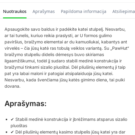
Nuotraukos
Aprašymas
Papildoma informacija
Atsiliepima
Apsaugokite savo baldus ir padėkite katei stulpelį. Nesvarbu,
ar tai tunelis, kuriuo reikia praslysti, ar U formos gulimo
paviršius, braižymo elementai ar du kamuoliukai, kabantys ant
virvelės – čia jūsų katė ras tobulą veiklos variantą. Su „PawHut“
braižymo stulpeliu didelis dėmesys buvo skiriamas
ilgaamžiškumui, todėl jį sudaro stabili medinė konstrukcija ir
braižymui tinkami sizalio pluoštai. Dėl pliušinių elementų ji taip
pat yra labai maloni ir patogiai atsipalaiduoja jūsų katei.
Nesvarbu, kada švenčiama jūsų katės gimimo diena, tai puiki
dovana.
Aprašymas:
✔ Stabili medinė konstrukcija ir įbrėžimams atsparus sizalio
pluoštas
✔ Dėl pliušinių elementų kasimo stulpelis jūsų katei yra dar