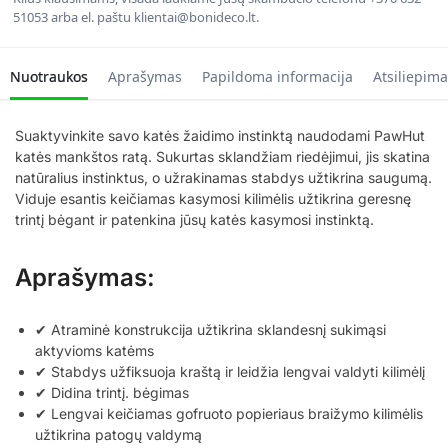
51053 arba el. paštu klientai@bonideco.lt.
Nuotraukos
Aprašymas
Papildoma informacija
Atsiliepima
Suaktyvinkite savo katės žaidimo instinktą naudodami PawHut
katės mankštos ratą. Sukurtas sklandžiam riedėjimui, jis skatina
natūralius instinktus, o užrakinamas stabdys užtikrina saugumą.
Viduje esantis keičiamas kasymosi kilimėlis užtikrina geresnę
trintį bėgant ir patenkina jūsų katės kasymosi instinktą.
Aprašymas:
✔ Atraminė konstrukcija užtikrina sklandesnį sukimąsi
aktyvioms katėms
✔ Stabdys užfiksuoja kraštą ir leidžia lengvai valdyti kilimėlį
✔ Didina trintį. bėgimas
✔ Lengvai keičiamas gofruoto popieriaus braižymo kilimėlis
užtikrina patogų valdymą