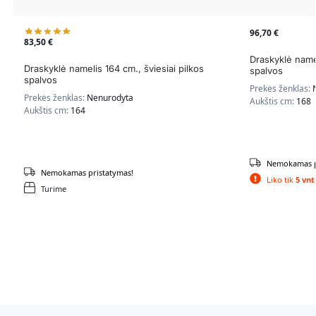
96,70
€
83,50
€
Draskyklė namel
Draskyklė namelis 164 cm., šviesiai pilkos
spalvos
spalvos
Prekės ženklas:
Prekės ženklas:
Nenurodyta
Aukštis cm:
168
Aukštis cm:
164
Nemokamas p
Nemokamas pristatymas!
Liko tik
5 vnt
Turime