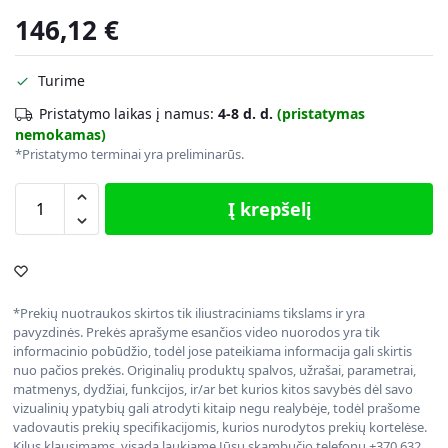
146,12
€
Turime
Pristatymo laikas į namus:
4-8 d. d.
(pristatymas
nemokamas)
*Pristatymo terminai yra preliminarūs.
Į krepšelį
*Prekių nuotraukos skirtos tik iliustraciniams tikslams ir yra
pavyzdinės. Prekės aprašyme esančios video nuorodos yra tik
informacinio pobūdžio, todėl jose pateikiama informacija gali skirtis
nuo pačios prekės. Originalių produktų spalvos, užrašai, parametrai,
matmenys, dydžiai, funkcijos, ir/ar bet kurios kitos savybės dėl savo
vizualinių ypatybių gali atrodyti kitaip negu realybėje, todėl prašome
vadovautis prekių specifikacijomis, kurios nurodytos prekių kortelėse.
Kilus klausimams, visada laukiame Jūsų skambučio telefonu +370 632