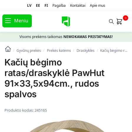
LV
EE
FI
Pagalba
Kontaktai
Apie mus
0
Meniu
Visoms prekėms taikomas
NEMOKAMAS PRISTATYMAS!
Gyvūnų prekės
Prekės katėms
Draskyklės
Kačių bėgimo ratas/draskyklė PawHut 91×33,5x94cm., rudos spalvos
/
/
/
/
Kačių bėgimo
ratas/draskyklė PawHut
91×33,5x94cm., rudos
spalvos
Produkto kodas:
245165