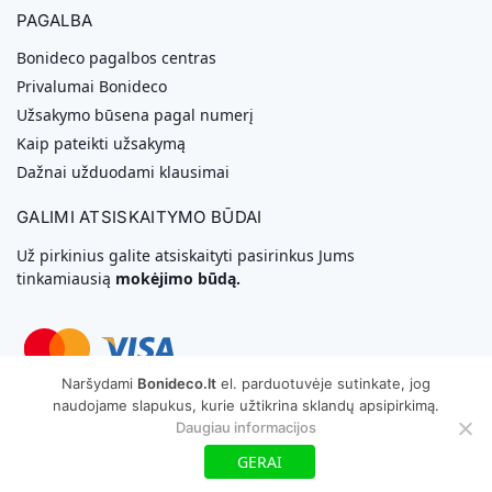
PAGALBA
Bonideco pagalbos centras
Privalumai Bonideco
Užsakymo būsena pagal numerį
Kaip pateikti užsakymą
Dažnai užduodami klausimai
GALIMI ATSISKAITYMO BŪDAI
Už pirkinius galite atsiskaityti pasirinkus Jums
tinkamiausią
mokėjimo būdą.
Naršydami
Bonideco.lt
el. parduotuvėje sutinkate, jog
naudojame slapukus, kurie užtikrina sklandų apsipirkimą.
Svetainių Kūrimas
Daugiau informacijos
Copyright © 2026 MB „Bonideco“. Visos teisės saugomos
GERAI