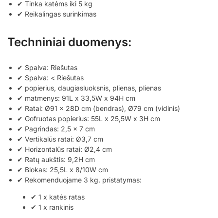
✔ Tinka katėms iki 5 kg
✔ Reikalingas surinkimas
Techniniai duomenys:
✔ Spalva: Riešutas
✔ Spalva: < Riešutas
✔ popierius, daugiasluoksnis, plienas, plienas
✔ matmenys: 91L x 33,5W x 94H cm
✔ Ratai: Ø91 x 28D cm (bendras), Ø79 cm (vidinis)
✔ Gofruotas popierius: 55L x 25,5W x 3H cm
✔ Pagrindas: 2,5 x 7 cm
✔ Vertikalūs ratai: Ø3,7 cm
✔ Horizontalūs ratai: Ø2,4 cm
✔ Ratų aukštis: 9,2H cm
✔ Blokas: 25,5L x 8/10W cm
✔ Rekomenduojame 3 kg. pristatymas:
✔ 1 x katės ratas
✔ 1 x rankinis