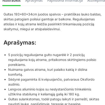
Nuotraukos
Aprašymas
Papildoma informacija
Atsiliepima
Gultas 193x60x34cm juodos spalvos – praktiškas lauko baldas,
skirtas patogiam poilsiui gamtoje ar balkone. Reguliuojamas
atlošas ir kojų atrama leidžia pasirinkti tinkamiausią poziciją
skaitymui, miegui ar atsipalaidavimui.
Aprašymas:
5 pozicijų reguliuojama gulto nugarėlė ir 2 pozicijų
reguliuojama kojų atrama, pritaikomos skirtingiems poilsio
poreikiams.
Nuimama galvos atrama, kuri palaiko kaklą ir didina
komfortą.
Sėdynė pagaminta iš kvėpuojančio, patvaraus Oksfordo
audinio.
Lengvos aliuminio kojos su neslystančiomis trinkelėmis
užtikrina stabilumą ir keliamąją galią iki 180 kg.
Gultas sulankstomas, todėl patogu laikyti ir pernešti, skirtas
naudoti lauke, paplūdimyje, terasoje ar baseine.