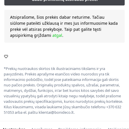
Atsiprašome, šios prekės dabar neturime. Tačiau
siūlome pateikti užklausą ir mes Jus informuosime kada
prekė vėl atsiras prekyboje. Taip pat galite tęsti
apsipirkimą grįždami
atgal
.
*Prekių nuotraukos skirtos tik iliustraciniams tikslams ir yra
pavyzdinės. Prekės aprašyme esančios video nuorodos yra tik
informacinio pobūdžio, todėl jose pateikiama informacija gali skirtis
nuo pačios prekės. Originalių produktų spalvos, užrašai, parametrai,
matmenys, dydžiai, funkcijos, ir/ar bet kurios kitos savybės dėl savo
vizualinių ypatybių gali atrodyti kitaip negu realybėje, todėl prašome
vadovautis prekių specifikacijomis, kurios nurodytos prekių kortelėse.
Kilus klausimams, visada laukiame Jūsų skambučio telefonu +370 632
51053 arba el. paštu klientai@bonideco.lt.