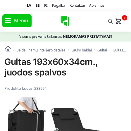
LV
EE
FI
Pagalba
Kontaktai
Apie mus
0
Meniu
Visoms prekėms taikomas
NEMOKAMAS PRISTATYMAS!
Baldai, namų interjero detalės
Lauko baldai
Gultai
Gultas 193x60x34cm., juodos spalvos
/
/
/
/
Gultas 193x60x34cm.,
juodos spalvos
Produkto kodas:
283994