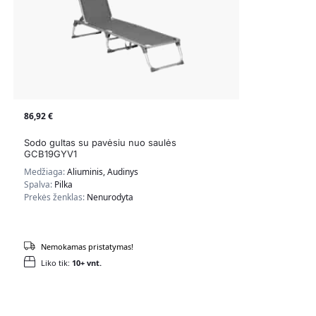
86,92
€
Sodo gultas su pavėsiu nuo saulės
GCB19GYV1
Medžiaga:
Aliuminis, Audinys
Spalva:
Pilka
Prekės ženklas:
Nenurodyta
Nemokamas pristatymas!
Liko tik:
10+ vnt.