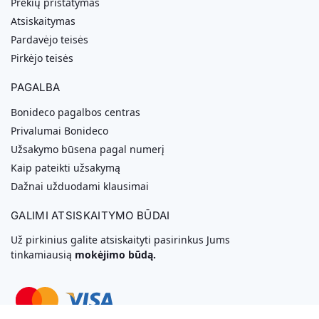
Prekių pristatymas
Atsiskaitymas
Pardavėjo teisės
Pirkėjo teisės
PAGALBA
Bonideco pagalbos centras
Privalumai Bonideco
Užsakymo būsena pagal numerį
Kaip pateikti užsakymą
Dažnai užduodami klausimai
GALIMI ATSISKAITYMO BŪDAI
Už pirkinius galite atsiskaityti pasirinkus Jums
tinkamiausią
mokėjimo būdą.