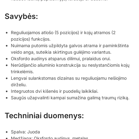
Savybės:
Reguliuojamos atlošo (5 pozicijos) ir kojų atramos (2
pozicijos) funkcijos.
Nuimama putomis užpildyta galvos atrama ir paminkštinta
veido anga, suteikia skirtingus gulėjimo variantus.
Oksfordo audinys atsparus dilimui, pralaidus orui.
Nerūdijančio aliuminio konstrukcija su neslystančiomis kojų
trinkelėmis.
Lengvai sulankstomas dizainas su reguliuojamu nešiojimo
dirželiu.
Integruotos dvi kišenės ir puodelių laikikliai.
Saugūs užapvalinti kampai sumažina galimą traumų riziką.
Techniniai duomenys:
Spalva: Juoda
Medžiaga: Oksfordo audinys, metalas