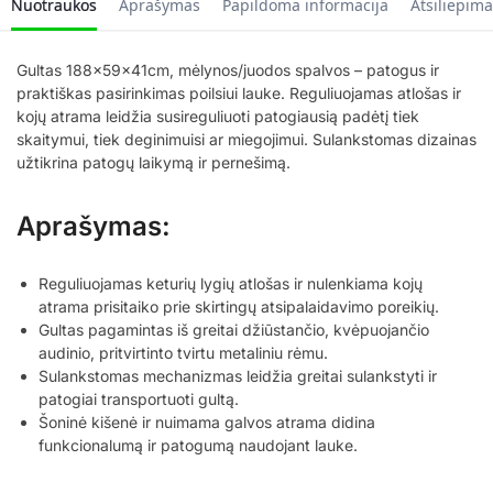
Nuotraukos
Aprašymas
Papildoma informacija
Atsiliepima
Gultas 188x59x41cm, mėlynos/juodos spalvos – patogus ir
praktiškas pasirinkimas poilsiui lauke. Reguliuojamas atlošas ir
kojų atrama leidžia susireguliuoti patogiausią padėtį tiek
skaitymui, tiek deginimuisi ar miegojimui. Sulankstomas dizainas
užtikrina patogų laikymą ir pernešimą.
Aprašymas:
Reguliuojamas keturių lygių atlošas ir nulenkiama kojų
atrama prisitaiko prie skirtingų atsipalaidavimo poreikių.
Gultas pagamintas iš greitai džiūstančio, kvėpuojančio
audinio, pritvirtinto tvirtu metaliniu rėmu.
Sulankstomas mechanizmas leidžia greitai sulankstyti ir
patogiai transportuoti gultą.
Šoninė kišenė ir nuimama galvos atrama didina
funkcionalumą ir patogumą naudojant lauke.