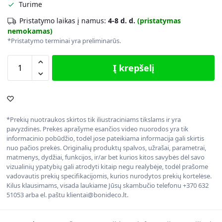
Turime
Pristatymo laikas į namus:
4-8 d. d.
(pristatymas
nemokamas)
*Pristatymo terminai yra preliminarūs.
Į krepšelį
*Prekių nuotraukos skirtos tik iliustraciniams tikslams ir yra
pavyzdinės. Prekės aprašyme esančios video nuorodos yra tik
informacinio pobūdžio, todėl jose pateikiama informacija gali skirtis
nuo pačios prekės. Originalių produktų spalvos, užrašai, parametrai,
matmenys, dydžiai, funkcijos, ir/ar bet kurios kitos savybės dėl savo
vizualinių ypatybių gali atrodyti kitaip negu realybėje, todėl prašome
vadovautis prekių specifikacijomis, kurios nurodytos prekių kortelėse.
Kilus klausimams, visada laukiame Jūsų skambučio telefonu +370 632
51053 arba el. paštu klientai@bonideco.lt.