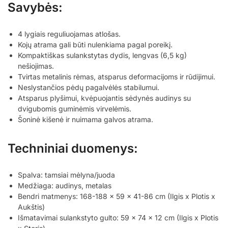
Savybės:
4 lygiais reguliuojamas atlošas.
Kojų atrama gali būti nulenkiama pagal poreikį.
Kompaktiškas sulankstytas dydis, lengvas (6,5 kg)
nešiojimas.
Tvirtas metalinis rėmas, atsparus deformacijoms ir rūdijimui.
Neslystančios pėdų pagalvėlės stabilumui.
Atsparus plyšimui, kvėpuojantis sėdynės audinys su
dvigubomis guminėmis virvelėmis.
Šoninė kišenė ir nuimama galvos atrama.
Techniniai duomenys:
Spalva: tamsiai mėlyna/juoda
Medžiaga: audinys, metalas
Bendri matmenys: 168-188 x 59 x 41-86 cm (Ilgis x Plotis x
Aukštis)
Išmatavimai sulankstyto gulto: 59 x 74 x 12 cm (Ilgis x Plotis