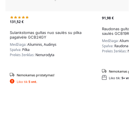
91,98
€
131,52
€
Raudonas gulta
Sulankstomas gultas nuo saulės su pilka
saulės GCB19
pagalvėle GCB24GY
Medžiaga:
Alium
Medžiaga:
Aliuminis, Audinys
Spalva:
Raudona
Spalva:
Pilka
Prekės ženklas:
Prekės ženklas:
Nenurodyta
Nemokamas p
Nemokamas pristatymas!
Liko tik:
5+ vn
Liko tik
5 vnt.