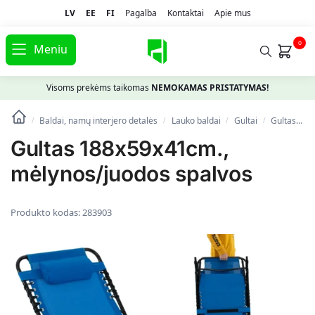
LV
EE
FI
Pagalba
Kontaktai
Apie mus
0
Meniu
Visoms prekėms taikomas
NEMOKAMAS PRISTATYMAS!
Baldai, namų interjero detalės
Lauko baldai
Gultai
Gultas 188x59x41cm., mėlynos/juodos spalvos
/
/
/
/
Gultas 188x59x41cm.,
mėlynos/juodos spalvos
Produkto kodas:
283903