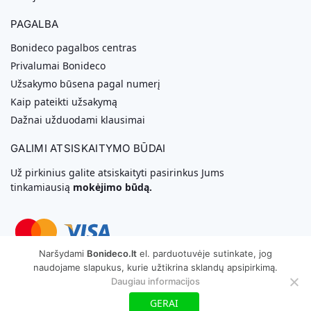
PAGALBA
Bonideco pagalbos centras
Privalumai Bonideco
Užsakymo būsena pagal numerį
Kaip pateikti užsakymą
Dažnai užduodami klausimai
GALIMI ATSISKAITYMO BŪDAI
Už pirkinius galite atsiskaityti pasirinkus Jums
tinkamiausią
mokėjimo būdą.
Naršydami
Bonideco.lt
el. parduotuvėje sutinkate, jog
naudojame slapukus, kurie užtikrina sklandų apsipirkimą.
Svetainių Kūrimas
Daugiau informacijos
Copyright © 2026 MB „Bonideco“. Visos teisės saugomos
GERAI