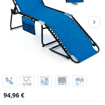
94,96
€