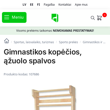
LV
EE
FI
Pagalba
Kontaktai
Apie mus
0
Meniu
Visoms prekėms taikomas
NEMOKAMAS PRISTATYMAS!
Sportas, laisvalaikis, turizmas
Spоrto prekės
Gimnastikos ir fitneso prekės
/
/
/
Gimnastikos kopėčios,
ąžuolo spalvos
Produkto kodas:
107686