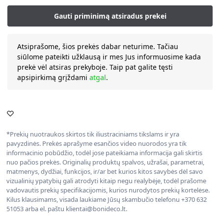
Atsiprašome, šios prekės dabar neturime. Tačiau
siūlome pateikti užklausą ir mes Jus informuosime kada
prekė vėl atsiras prekyboje. Taip pat galite tęsti
apsipirkimą grįždami
atgal
.
*Prekių nuotraukos skirtos tik iliustraciniams tikslams ir yra
pavyzdinės. Prekės aprašyme esančios video nuorodos yra tik
informacinio pobūdžio, todėl jose pateikiama informacija gali skirtis
nuo pačios prekės. Originalių produktų spalvos, užrašai, parametrai,
matmenys, dydžiai, funkcijos, ir/ar bet kurios kitos savybės dėl savo
vizualinių ypatybių gali atrodyti kitaip negu realybėje, todėl prašome
vadovautis prekių specifikacijomis, kurios nurodytos prekių kortelėse.
Kilus klausimams, visada laukiame Jūsų skambučio telefonu +370 632
51053 arba el. paštu klientai@bonideco.lt.