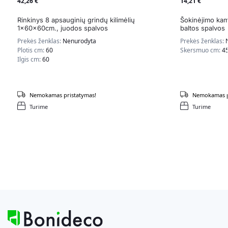
42,26
€
14,21
€
Rinkinys 8 apsauginių grindų kilimėlių
Šokinėjimo ka
1x60x60cm., juodos spalvos
baltos spalvos
Prekės ženklas:
Nenurodyta
Prekės ženklas:
Plotis cm:
60
Skersmuo cm:
4
Ilgis cm:
60
Nemokamas pristatymas!
Nemokamas p
Turime
Turime