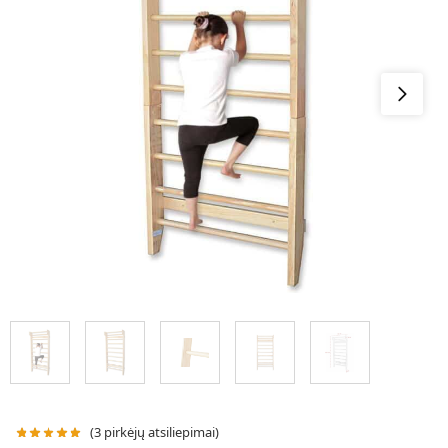
(
3
pirkėjų atsiliepimai)