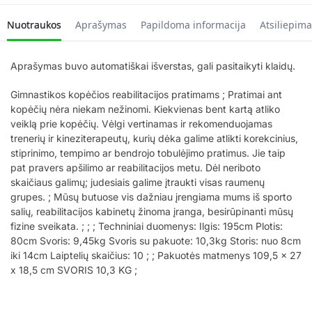
Nuotraukos
Aprašymas
Papildoma informacija
Atsiliepima
Aprašymas buvo automatiškai išverstas, gali pasitaikyti klaidų.
Gimnastikos kopėčios reabilitacijos pratimams ; Pratimai ant
kopėčių nėra niekam nežinomi. Kiekvienas bent kartą atliko
veiklą prie kopėčių. Vėlgi vertinamas ir rekomenduojamas
trenerių ir kineziterapeutų, kurių dėka galime atlikti korekcinius,
stiprinimo, tempimo ar bendrojo tobulėjimo pratimus. Jie taip
pat pravers apšilimo ar reabilitacijos metu. Dėl neriboto
skaičiaus galimų; judesiais galime įtraukti visas raumenų
grupes. ; Mūsų butuose vis dažniau įrengiama mums iš sporto
salių, reabilitacijos kabinetų žinoma įranga, besirūpinanti mūsų
fizine sveikata. ; ; ; Techniniai duomenys: Ilgis: 195cm Plotis:
80cm Svoris: 9,45kg Svoris su pakuote: 10,3kg Storis: nuo 8cm
iki 14cm Laiptelių skaičius: 10 ; ; Pakuotės matmenys 109,5 x 27
x 18,5 cm SVORIS 10,3 KG ;