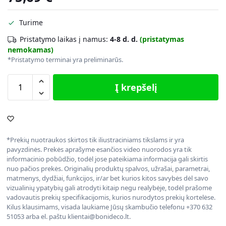
Turime
Pristatymo laikas į namus:
4-8 d. d.
(pristatymas
nemokamas)
*Pristatymo terminai yra preliminarūs.
Į krepšelį
*Prekių nuotraukos skirtos tik iliustraciniams tikslams ir yra
pavyzdinės. Prekės aprašyme esančios video nuorodos yra tik
informacinio pobūdžio, todėl jose pateikiama informacija gali skirtis
nuo pačios prekės. Originalių produktų spalvos, užrašai, parametrai,
matmenys, dydžiai, funkcijos, ir/ar bet kurios kitos savybės dėl savo
vizualinių ypatybių gali atrodyti kitaip negu realybėje, todėl prašome
vadovautis prekių specifikacijomis, kurios nurodytos prekių kortelėse.
Kilus klausimams, visada laukiame Jūsų skambučio telefonu +370 632
51053 arba el. paštu klientai@bonideco.lt.