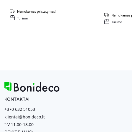
Nemokamas pristatymas!
Nemokamas p
Turime
Turime
KONTAKTAI
+370 632 51053
klientai@bonideco.lt
I-V 11:00-18:00