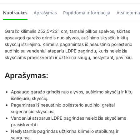
Nuotraukos
Aprašymas
Papildoma informacija
Atsiliepima
Garažo kilimėlis 252,5×221 cm, tamsiai pilkos spalvos, skirtas
apsaugoti garažo grindis nuo alyvos, aušinimo skysčių ir kitų
skysčių išsiliejimo. Kilimėlis pagamintas iš neaustinio poliesterio
audinio su vandeniui atspariu LDPE pagrindu, kuris neleidžia
skysčiams prasiskverbti ir užtikrina saugų, neslystantį paviršių.
Aprašymas:
Apsaugo garažo grindis nuo alyvos, aušinimo skysčių ir kitų
išsiliejusių skysčių.
Pagamintas iš neaustinio poliesterio audinio, greitai
sugeriančio skysčius.
Vandeniui atsparus LDPE pagrindas neleidžia skysčiams
prasiskverbti.
Neslystantis pagrindas užtikrina kilimėlio stabilumą ir
saugumą.