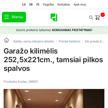
LV
EE
FI
Pagalba
Kontaktai
Apie mus
0
Meniu
Visoms prekėms taikomas
NEMOKAMAS PRISTATYMAS!
Baldai, namų interjero detalės
Priedai baldams
Kiti priedai baldams
/
/
/
Garažo kilimėlis
252,5x221cm., tamsiai pilkos
spalvos
Produkto kodas:
298501