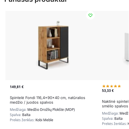
149,81
€
53,33
€
Spintelė Fondi 116,4x90x40 cm, natūralios
Naktinė spinte
medžio / juodos spalvos
smėlio spalvos
Medžiaga:
Medžio Drožlių Plokštė (MDP)
Medžiaga:
Medži
Spalva:
Balta
Spalva:
Balta
Prekės ženklas:
Kobi Meble
Prekės ženklas: