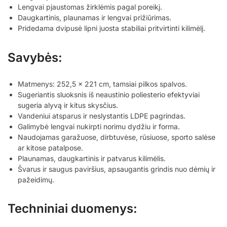
Lengvai pjaustomas žirklėmis pagal poreikį.
Daugkartinis, plaunamas ir lengvai prižiūrimas.
Pridedama dvipusė lipni juosta stabiliai pritvirtinti kilimėlį.
Savybės:
Matmenys: 252,5 x 221 cm, tamsiai pilkos spalvos.
Sugeriantis sluoksnis iš neaustinio poliesterio efektyviai
sugeria alyvą ir kitus skysčius.
Vandeniui atsparus ir neslystantis LDPE pagrindas.
Galimybė lengvai nukirpti norimu dydžiu ir forma.
Naudojamas garažuose, dirbtuvėse, rūsiuose, sporto salėse
ar kitose patalpose.
Plaunamas, daugkartinis ir patvarus kilimėlis.
Švarus ir saugus paviršius, apsaugantis grindis nuo dėmių ir
pažeidimų.
Techniniai duomenys: