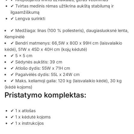
✔ Tvirtas medinis rėmas užtikrina aukštą stabilumą ir
ilgaamžiškumą
✔ Lengva surinkti
✔ Medžiaga: linas (100 % poliesteris), daugiasluoksnė lenta,
Kempinėlė
✔ Bendri matmenys: 66,5W x 80D x 99H cm (laisvalaikio
kėdė), 51W x 45D x 40H cm (kojų kėdutė)
✔ 5 x 5 cm
✔ Sėdynės aukštis: 39 cm
✔ Atlošo dydis: 55W x 71H cm
✔ Pagalvėlės dydis: 55L x 24W cm
✔ Maks. keliamoji galia: 120 kg (laisvalaikio kėdė), 30 kg
(kėdė kojoms)
Pristatymo komplektas:
✔ 1 x atlošas
✔ 1 x kėdutė kojoms
✔ 1 x instrukcijos