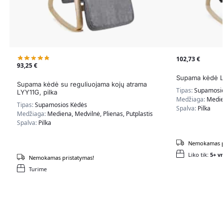
102,73
€
93,25
€
Supama kėdė L
Supama kėdė su reguliuojama kojų atrama
Tipas:
Supamosi
LYY11G, pilka
Medžiaga:
Medie
Tipas:
Supamosios Kėdės
Spalva:
Pilka
Medžiaga:
Mediena, Medvilnė, Plienas, Putplastis
Spalva:
Pilka
Nemokamas p
Liko tik:
5+ vn
Nemokamas pristatymas!
Turime