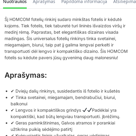
Nuotraukos
Aprašymas
Papildoma informacija
Atsiliepima
Šį HOMCOM fotelių rinkinį sudaro minkštas fotelis ir kėdutė
kojoms. Tiek fotelis, tiek taburetė turi lininės išvaizdos viršų ir
medinį rėmą. Paprastas, bet elegantiškas dizainas visada
madingas. Šis universalus fotelių rinkinys tinka svetainei,
miegamajam, biurui, taip pat jį galima lengvai perkelti ir
transportuoti dėl lengvo ir kompaktiško dizaino. Šis HOMCOM
fotelis su kėdute pavers jūsų gyvenimą daug malonesniu!
Aprašymas:
✔ Dviejų dalių rinkinys, susidedantis iš fotelio ir kušetės
✔ Tinka svetainei, miegamajam, bendrabučiui, biurui,
balkonui
✔ Lengvos ir kompaktiškos grindys
Padėklai yra
kompaktiški, kad būtų lengviau transportuoti. įbrėžimų.
✔ Geras paminkštinimas, Galvos atramos ir porankiai
užtikrina puikią sėdėjimo patirtį
✔ Kvėpuojantis lininis užvalkalas, geras vėdinimas