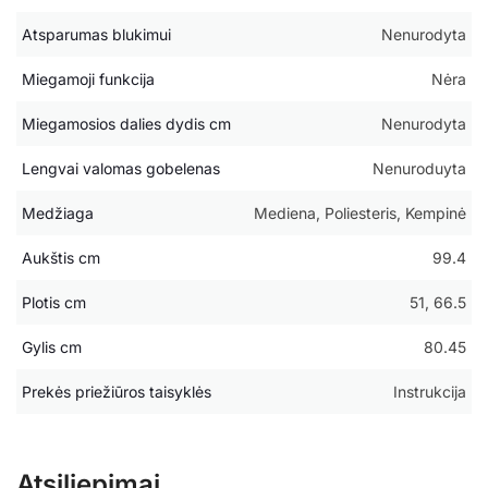
Atsparumas blukimui
Nenurodyta
Miegamoji funkcija
Nėra
Miegamosios dalies dydis cm
Nenurodyta
Lengvai valomas gobelenas
Nenuroduyta
Medžiaga
Mediena, Poliesteris, Kempinė
Aukštis cm
99.4
Plotis cm
51, 66.5
Gylis cm
80.45
Prekės priežiūros taisyklės
Instrukcija
Atsiliepimai