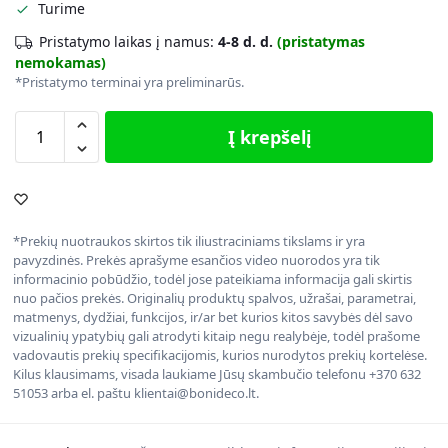
Turime
Pristatymo laikas į namus:
4-8 d. d.
(pristatymas
nemokamas)
*Pristatymo terminai yra preliminarūs.
Į krepšelį
*Prekių nuotraukos skirtos tik iliustraciniams tikslams ir yra
pavyzdinės. Prekės aprašyme esančios video nuorodos yra tik
informacinio pobūdžio, todėl jose pateikiama informacija gali skirtis
nuo pačios prekės. Originalių produktų spalvos, užrašai, parametrai,
matmenys, dydžiai, funkcijos, ir/ar bet kurios kitos savybės dėl savo
vizualinių ypatybių gali atrodyti kitaip negu realybėje, todėl prašome
vadovautis prekių specifikacijomis, kurios nurodytos prekių kortelėse.
Kilus klausimams, visada laukiame Jūsų skambučio telefonu +370 632
51053 arba el. paštu klientai@bonideco.lt.