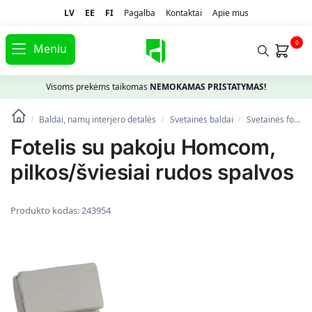
LV
EE
FI
Pagalba
Kontaktai
Apie mus
0
Meniu
Visoms prekėms taikomas
NEMOKAMAS PRISTATYMAS!
Baldai, namų interjero detalės
Svetainės baldai
Svetainės foteliai
/
/
/
Fotelis su pakoju Homcom,
pilkos/šviesiai rudos spalvos
Produkto kodas:
243954