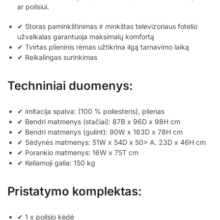
ar poilsiui.
✔ Storas paminkštinimas ir minkštas televizoriaus fotelio
užvalkalas garantuoja maksimalų komfortą
✔ Tvirtas plieninis rėmas užtikrina ilgą tarnavimo laiką
✔ Reikalingas surinkimas
Techniniai duomenys:
✔ imitacija spalva: (100 % poliesteris), plienas
✔ Bendri matmenys (stačiai): 87B x 96D x 98H cm
✔ Bendri matmenys (gulint): 90W x 163D x 78H cm
✔ Sėdynės matmenys: 51W x 54D x 50> A. 23D x 46H cm
✔ Porankio matmenys: 16W x 75T cm
✔ Keliamoji galia: 150 kg
Pristatymo komplektas:
✔ 1 x poilsio kėdė