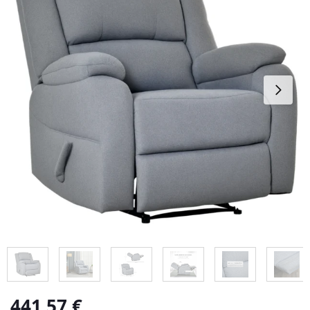
441,57
€