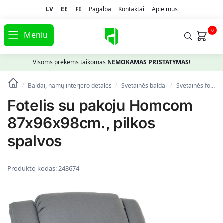
LV
EE
FI
Pagalba
Kontaktai
Apie mus
0
Meniu
Visoms prekėms taikomas
NEMOKAMAS PRISTATYMAS!
Baldai, namų interjero detalės
Svetainės baldai
Svetainės foteliai
/
/
/
Fotelis su pakoju Homcom
87x96x98cm., pilkos
spalvos
Produkto kodas:
243674