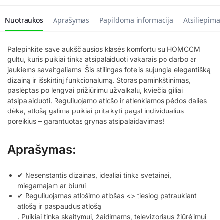
Nuotraukos
Aprašymas
Papildoma informacija
Atsiliepima
Palepinkite save aukščiausios klasės komfortu su HOMCOM
gultu, kuris puikiai tinka atsipalaiduoti vakarais po darbo ar
jaukiems savaitgaliams. Šis stilingas fotelis sujungia elegantišką
dizainą ir išskirtinį funkcionalumą. Storas paminkštinimas,
paslėptas po lengvai prižiūrimu užvalkalu, kviečia giliai
atsipalaiduoti. Reguliuojamo atlošo ir atlenkiamos pėdos dalies
dėka, atlošą galima puikiai pritaikyti pagal individualius
poreikius – garantuotas grynas atsipalaidavimas!
Aprašymas:
✔ Nesenstantis dizainas, idealiai tinka svetainei,
miegamajam ar biurui
✔ Reguliuojamas atlošimo atlošas <> tiesiog patraukiant
atlošą ir paspaudus atlošą
. Puikiai tinka skaitymui, žaidimams, televizoriaus žiūrėjimui