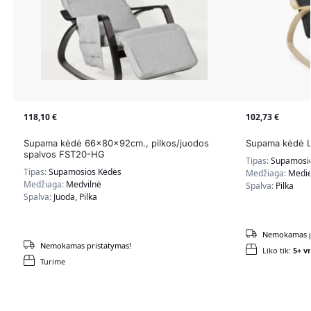
118,10
€
102,73
€
Supama kėdė 66x80x92cm., pilkos/juodos
Supama kėdė L
spalvos FST20-HG
Tipas:
Supamosi
Tipas:
Supamosios Kėdės
Medžiaga:
Medie
Medžiaga:
Medvilnė
Spalva:
Pilka
Spalva:
Juoda, Pilka
Nemokamas p
Nemokamas pristatymas!
Liko tik:
5+ vn
Turime