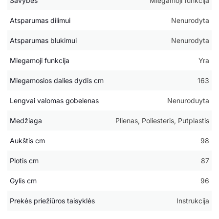
Savybės
Miegamoji funkcija
Atsparumas dilimui
Nenurodyta
Atsparumas blukimui
Nenurodyta
Miegamoji funkcija
Yra
Miegamosios dalies dydis cm
163
Lengvai valomas gobelenas
Nenuroduyta
Medžiaga
Plienas, Poliesteris, Putplastis
Aukštis cm
98
Plotis cm
87
Gylis cm
96
Prekės priežiūros taisyklės
Instrukcija