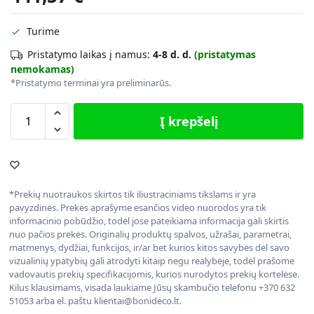
Turime
Pristatymo laikas į namus:
4-8 d. d.
(pristatymas
nemokamas)
*Pristatymo terminai yra preliminarūs.
Į krepšelį
*Prekių nuotraukos skirtos tik iliustraciniams tikslams ir yra
pavyzdinės. Prekės aprašyme esančios video nuorodos yra tik
informacinio pobūdžio, todėl jose pateikiama informacija gali skirtis
nuo pačios prekės. Originalių produktų spalvos, užrašai, parametrai,
matmenys, dydžiai, funkcijos, ir/ar bet kurios kitos savybės dėl savo
vizualinių ypatybių gali atrodyti kitaip negu realybėje, todėl prašome
vadovautis prekių specifikacijomis, kurios nurodytos prekių kortelėse.
Kilus klausimams, visada laukiame Jūsų skambučio telefonu +370 632
51053 arba el. paštu klientai@bonideco.lt.