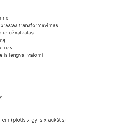
name
paprastas transformavimas
erio užvalkalas
amą
ilumas
lis lengvai valomi
s
m (plotis x gylis x aukštis)