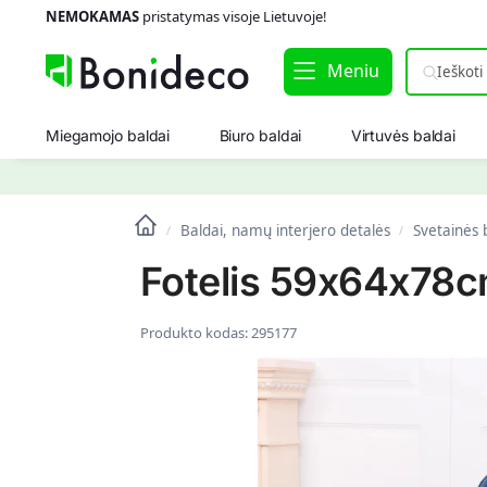
NEMOKAMAS
pristatymas visoje Lietuvoje!
Meniu
Miegamojo baldai
Biuro baldai
Virtuvės baldai
Baldai, namų interjero detalės
Svetainės 
/
/
Fotelis 59x64x78c
Produkto kodas:
295177