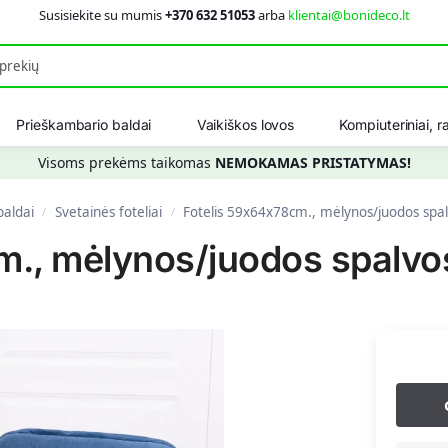
Susisiekite su mumis
+370 632 51053
arba
klientai@bonideco.lt
Ieškot
Prieškambario baldai
Vaikiškos lovos
Kompiuteriniai, ra
Visoms prekėms taikomas
NEMOKAMAS PRISTATYMAS!
baldai
Svetainės foteliai
Fotelis 59x64x78cm., mėlynos/juodos spa
/
/
m., mėlynos/juodos spalvo