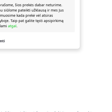
prašome, šios prekės dabar neturime.
au siūlome pateikti užklausą ir mes Jus
rmuosime kada prekė vėl atsiras
yboje. Taip pat galite tęsti apsipirkimą
ždami
atgal
.
nti