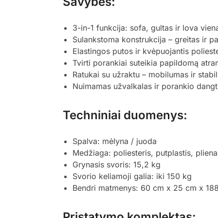
Savybės:
3-in-1 funkcija: sofa, gultas ir lova vie
Sulankstoma konstrukcija – greitas ir 
Elastingos putos ir kvėpuojantis poliest
Tvirti porankiai suteikia papildomą atr
Ratukai su užraktu – mobilumas ir stab
Nuimamas užvalkalas ir porankio dangte
Techniniai duomenys:
Spalva: mėlyna / juoda
Medžiaga: poliesteris, putplastis, pliena
Grynasis svoris: 15,2 kg
Svorio keliamoji galia: iki 150 kg
Bendri matmenys: 60 cm x 25 cm x 188 c
Pristatymo komplektas: