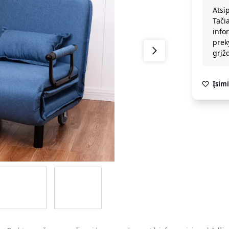
Atsi
Tači
info
prek
grį
Įsimi