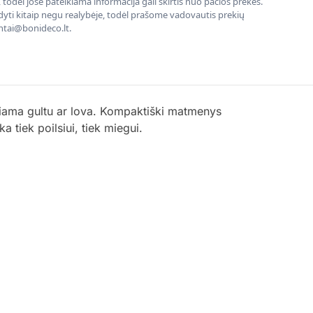
todėl jose pateikiama informacija gali skirtis nuo pačios prekės.
rodyti kitaip negu realybėje, todėl prašome vadovautis prekių
entai@bonideco.lt.
čiama gultu ar lova. Kompaktiški matmenys
a tiek poilsiui, tiek miegui.