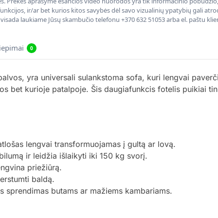
nės. Prekės aprašyme esančios video nuorodos yra tik informacinio pobūdžio, 
nkcijos, ir/ar bet kurios kitos savybės dėl savo vizualinių ypatybių gali at
, visada laukiame Jūsų skambučio telefonu +370 632 51053 arba el. paštu kli
liepimai
0
alvos, yra universali sulankstoma sofa, kuri lengvai paver
os bet kurioje patalpoje. Šis daugiafunkcis fotelis puikiai tink
atlošas lengvai transformuojamas į gultą ar lovą.
ilumą ir leidžia išlaikyti iki 150 kg svorį.
ngvina priežiūrą.
erstumti baldą.
kas sprendimas butams ar mažiems kambariams.