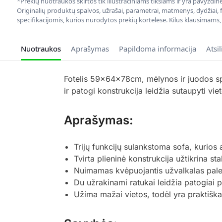
*Prekių nuotraukos skirtos tik iliustraciniams tikslams ir yra pavyzdi
Originalių produktų spalvos, užrašai, parametrai, matmenys, dydžiai, fu
specifikacijomis, kurios nurodytos prekių kortelėse. Kilus klausimams
Nuotraukos
Aprašymas
Papildoma informacija
Atsi
Fotelis 59x64x78cm, mėlynos ir juodos sp
ir patogi konstrukcija leidžia sutaupyti viet
Aprašymas:
Trijų funkcijų sulankstoma sofa, kurios 
Tvirta plieninė konstrukcija užtikrina stab
Nuimamas kvėpuojantis užvalkalas pale
Du užrakinami ratukai leidžia patogiai p
Užima mažai vietos, todėl yra praktiš