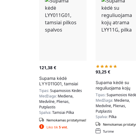
121,38
€
93,25
€
Supama kėdė
Supama kėdė su
LYY011G01, tamsiai
reguliuojama kojų
pilkos spalvos
Tipas:
Supamosios Kėdės
atrama LYY11G, pilk
Tipas:
Supamosios Kėd
Medžiaga:
Mediena,
Medžiaga:
Mediena,
Medvilnė, Plienas,
Medvilnė, Plienas,
Putplastis
Putplastis
Spalva:
Tamsiai Pilka
Spalva:
Pilka
Nemokamas pristatymas!
Nemokamas pristaty
Liko tik
5 vnt.
Turime