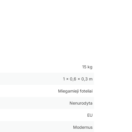
15 kg
1 × 0,6 × 0,3 m
Miegamieji foteliai
Nenurodyta
EU
Modernus