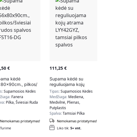
7,50
€
111,25
€
pama kėdė
Supama kėdė su
80x90cm., pilkos/
reguliuojama kojų
esiai rudos spalvos
atrama LYY42GYZ,
as:
Supamosios Kėdės
Tipas:
Supamosios Kėdės
T16-DG
tamsiai pilkos spalvos
žiaga:
Fanera
Medžiaga:
Mediena,
lva:
Pilka, Šviesiai Ruda
Medvilnė, Plienas,
Putplastis
Spalva:
Tamsiai Pilka
Nemokamas pristatymas!
Nemokamas pristatymas!
Turime
Liko tik:
5+ vnt.