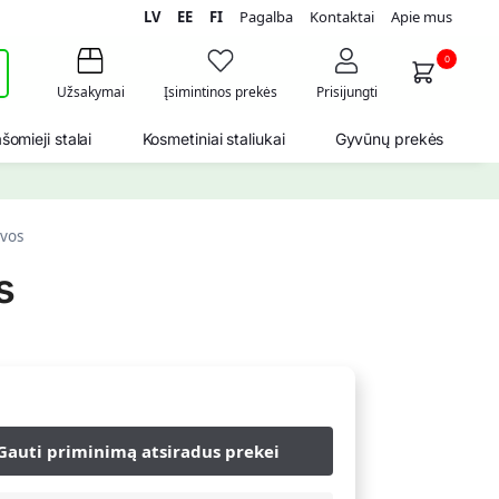
LV
EE
FI
Pagalba
Kontaktai
Apie mus
i
0
Užsakymai
Įsimintinos prekės
Prisijungti
šomieji stalai
Kosmetiniai staliukai
Gyvūnų prekės
lvos
s