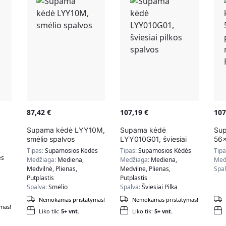
87,42
€
107,19
€
10
Supama kėdė LYY10M,
Supama kėdė
Su
smėlio spalvos
LYY010G01, šviesiai
56x
pilkos spalvos
švi
Tipas:
Supamosios Kėdės
Tipas:
Supamosios Kėdės
Tip
a
FS
ės
Medžiaga:
Mediena,
Medžiaga:
Mediena,
Med
Medvilnė, Plienas,
Medvilnė, Plienas,
Spa
Putplastis
Putplastis
Spalva:
Smėlio
Spalva:
Šviesiai Pilka
Nemokamas pristatymas!
Nemokamas pristatymas!
mas!
Liko tik:
5+ vnt.
Liko tik:
5+ vnt.