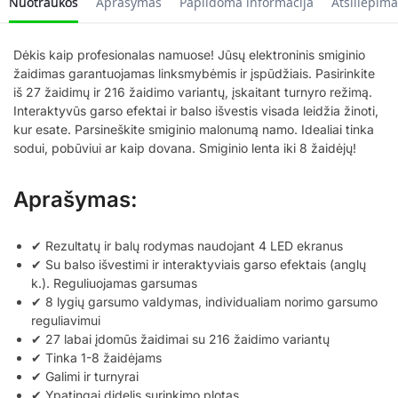
Nuotraukos
Aprašymas
Papildoma informacija
Atsiliepima
Dėkis kaip profesionalas namuose! Jūsų elektroninis smiginio
žaidimas garantuojamas linksmybėmis ir įspūdžiais. Pasirinkite
iš 27 žaidimų ir 216 žaidimo variantų, įskaitant turnyro režimą.
Interaktyvūs garso efektai ir balso išvestis visada leidžia žinoti,
kur esate. Parsineškite smiginio malonumą namo. Idealiai tinka
sodui, pobūviui ar kaip dovana. Smiginio lenta iki 8 žaidėjų!
Aprašymas:
✔ Rezultatų ir balų rodymas naudojant 4 LED ekranus
✔ Su balso išvestimi ir interaktyviais garso efektais (anglų
k.). Reguliuojamas garsumas
✔ 8 lygių garsumo valdymas, individualiam norimo garsumo
reguliavimui
✔ 27 labai įdomūs žaidimai su 216 žaidimo variantų
✔ Tinka 1-8 žaidėjams
✔ Galimi ir turnyrai
✔ Ypatingai didelis surinkimo plotas