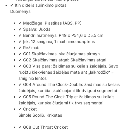
✔ Itin didelis surinkimo plotas
Duomenys:
✔ Medžiaga: Plastikas (ABS, PP)
✔ Spalva: Juoda
✔ Bendri matmenys: P49 x P54,6 x D5,5 cm
✔ Įsk. 12 smiginio, 1 maitinimo adapteris
✔ Režimai:
✔ G01 Skaičiavimas: skaičiuojamas pirmyn
✔ G02 Skaičiavimas atgal: Skaičiavimas atgal
✔ G03 Visą parą: žaidimas su keliais žaidėjais. Savo
ruožtu kiekvienas žaidėjas meta ant „laikrodžio“ =
smiginio lentos
✔ G04 Around The Clock-Double: žaidimas su keliais
žaidėjais, kur čia skaičiuojami tik dvigubi segmentai
✔ G05 Round The Clock-Triple: žaidimas su keliais
žaidėjais, kur skaičiuojami tik trys segmentai
✔ Cricket
Simple Scoli6. Kriketas
✔ G08 Cut Throat Cricket