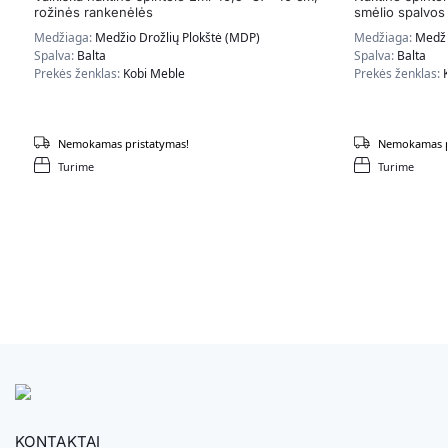
rožinės rankenėlės
smėlio spalvos
Medžiaga:
Medžio Drožlių Plokštė (MDP)
Medžiaga:
Medži
Spalva:
Balta
Spalva:
Balta
Prekės ženklas:
Kobi Meble
Prekės ženklas:
Nemokamas pristatymas!
Nemokamas p
Turime
Turime
KONTAKTAI