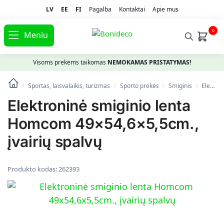
LV
EE
FI
Pagalba
Kontaktai
Apie mus
0
Meniu
Visoms prekėms taikomas
NEMOKAMAS PRISTATYMAS!
Sportas, laisvalaikis, turizmas
Spоrto prekės
Smiginis
Elektroninė smiginio lenta Homcom 49×54,6×5,5cm., įvairių spalvų
/
/
/
/
Elektroninė smiginio lenta
Homcom 49×54,6×5,5cm.,
įvairių spalvų
Produkto kodas:
262393