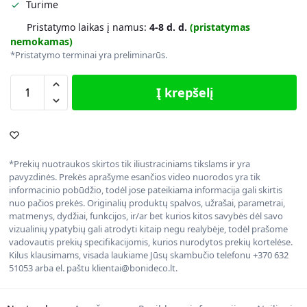
Turime
Pristatymo laikas į namus:
4-8 d. d.
(pristatymas
nemokamas)
*Pristatymo terminai yra preliminarūs.
Į krepšelį
*Prekių nuotraukos skirtos tik iliustraciniams tikslams ir yra
pavyzdinės. Prekės aprašyme esančios video nuorodos yra tik
informacinio pobūdžio, todėl jose pateikiama informacija gali skirtis
nuo pačios prekės. Originalių produktų spalvos, užrašai, parametrai,
matmenys, dydžiai, funkcijos, ir/ar bet kurios kitos savybės dėl savo
vizualinių ypatybių gali atrodyti kitaip negu realybėje, todėl prašome
vadovautis prekių specifikacijomis, kurios nurodytos prekių kortelėse.
Kilus klausimams, visada laukiame Jūsų skambučio telefonu +370 632
51053 arba el. paštu klientai@bonideco.lt.