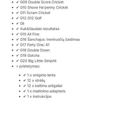
✔ G09 Double Score Cricket
✔ G10 Shove Ha’penny Cricket
✔ G11 Scram Cricket
✔ G12 G12 Golf
✔ Gli
✔ Aukščiausias rezultatas
✔ G15 All Five
✔ G16 Šanchajus: treniruočių žaidimas
✔ G17 Forty One: 41
✔ G18 Double Down
✔ G19 Gotcha
✔ G20 Big Little-Simphli
> pristatymas:
✔ 1 x smiginio lenta
✔ 12 x strėlių
✔ 12 x keitimo antgaliai
✔ 1 x maitinimo adapteris
✔ 1 x instrukcijos