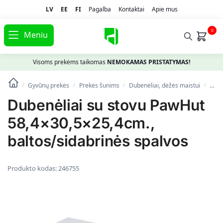
LV
EE
FI
Pagalba
Kontaktai
Apie mus
0
Meniu
Visoms prekėms taikomas
NEMOKAMAS PRISTATYMAS!
Gyvūnų prekės
Prekės šunims
Dubenėliai, dėžės maistui
Dube
/
/
/
/
Dubenėliai su stovu PawHut
58,4×30,5×25,4cm.,
baltos/sidabrinės spalvos
Produkto kodas:
246755