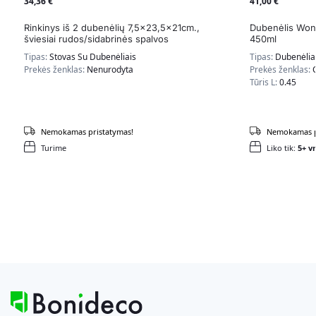
34,36
€
41,00
€
Rinkinys iš 2 dubenėlių 7,5×23,5x21cm.,
Dubenėlis Won
šviesiai rudos/sidabrinės spalvos
450ml
Tipas:
Stovas Su Dubenėliais
Tipas:
Dubenėlia
Prekės ženklas:
Nenurodyta
Prekės ženklas:
Tūris L:
0.45
Nemokamas pristatymas!
Nemokamas p
Turime
Liko tik:
5+ vn