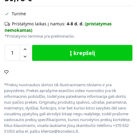
Turime
Pristatymo laikas į namus:
4-8 d. d.
(pristatymas
nemokamas)
*Pristatymo terminai yra preliminarūs.
Į krepšelį
*Prekių nuotraukos skirtos tik iliustraciniams tikslams ir yra
pavyzdinės. Prekės aprašyme esančios video nuorodos yra tik
informacinio pobūdžio, todėl jose pateikiama informacija gali skirtis
nuo pačios prekės. Originalių produktų spalvos, užrašai, parametrai,
matmenys, dydžiai, funkcijos, ir/ar bet kurios kitos savybės dėl savo
vizualinių ypatybių gali atrodyti kitaip negu realybėje, todėl prašome
vadovautis prekių specifikacijomis, kurios nurodytos prekių kortelėse.
Kilus klausimams, visada laukiame Jūsų skambučio telefonu +370 632
51053 arba el. paštu klientai@bonideco.lt.