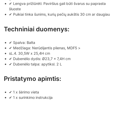
✔ Lengva prižiūrėti: Paviršius gali būti švarus su paprasta
šluoste
✔ Puikiai tinka šunims, kurių pečių aukštis 30 cm ar daugiau
Techniniai duomenys:
✔ Spalva: Balta
✔ Medžiaga: Nerūdijantis plienas, MDF5 >
sL.4. 30,5W x 25,4H cm
✔ Dubenėlio dydis: Ø23,7 x 7,4H cm
✔ Dubenėlio talpa: apytiksl. 2 L
Pristatymo apimtis:
✔ 1 x šėrimo vieta
✔ 1 x surinkimo instrukcija