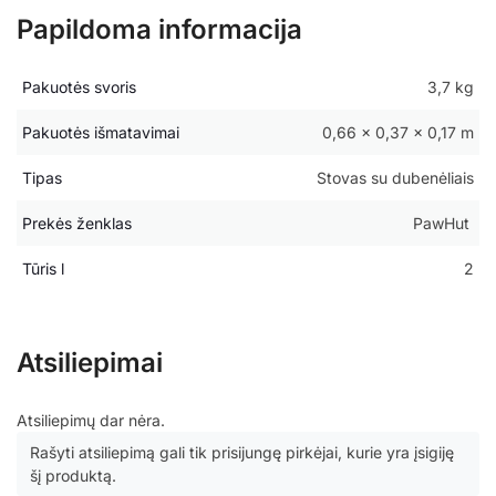
Papildoma informacija
Pakuotės svoris
3,7 kg
Pakuotės išmatavimai
0,66 × 0,37 × 0,17 m
Tipas
Stovas su dubenėliais
Prekės ženklas
PawHut
Tūris l
2
Atsiliepimai
Atsiliepimų dar nėra.
Rašyti atsiliepimą gali tik prisijungę pirkėjai, kurie yra įsigiję
šį produktą.