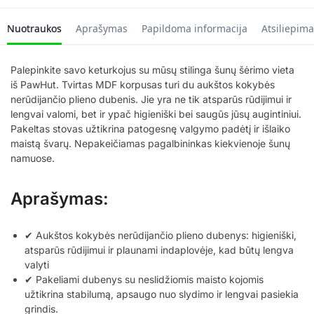
Nuotraukos
Aprašymas
Papildoma informacija
Atsiliepima
Palepinkite savo keturkojus su mūsų stilinga šunų šėrimo vieta
iš PawHut. Tvirtas MDF korpusas turi du aukštos kokybės
nerūdijančio plieno dubenis. Jie yra ne tik atsparūs rūdijimui ir
lengvai valomi, bet ir ypač higieniški bei saugūs jūsų augintiniui.
Pakeltas stovas užtikrina patogesnę valgymo padėtį ir išlaiko
maistą švarų. Nepakeičiamas pagalbininkas kiekvienoje šunų
namuose.
Aprašymas:
✔ Aukštos kokybės nerūdijančio plieno dubenys: higieniški,
atsparūs rūdijimui ir plaunami indaplovėje, kad būtų lengva
valyti
✔ Pakeliami dubenys su neslidžiomis maisto kojomis
užtikrina stabilumą, apsaugo nuo slydimo ir lengvai pasiekia
grindis.