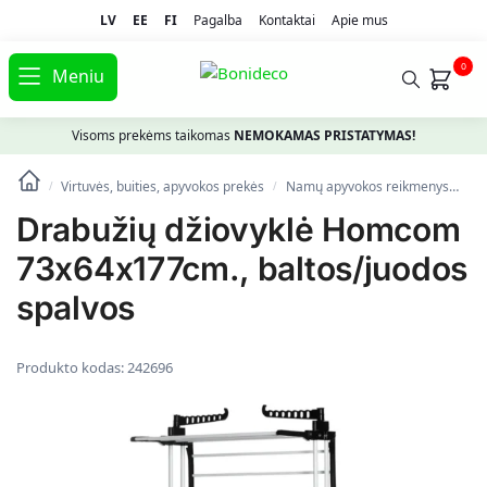
LV
EE
FI
Pagalba
Kontaktai
Apie mus
0
Meniu
Visoms prekėms taikomas
NEMOKAMAS PRISTATYMAS!
Virtuvės, buities, apyvokos prekės
Namų apyvokos reikmenys
Sk
/
/
Drabužių džiovyklė Homcom
73x64x177cm., baltos/juodos
spalvos
Produkto kodas:
242696