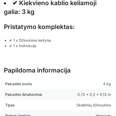
✔ Kiekvieno kablio keliamoji
galia: 3 kg
Pristatymo komplektas:
✔ 1 x Džiovinimo lentyna
✔ 1 x Instrukcija
Papildoma informacija
Pakuotės svoris
4 kg
Pakuotės išmatavimai
0,72 × 0,2 × 0,13 m
Tipas
Skalbinių džiovyklos
Prekės ženklas
Homcom