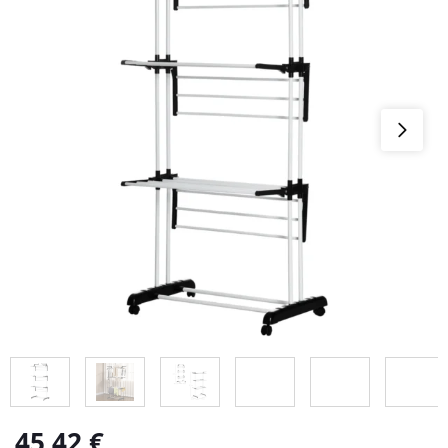
45,42
€