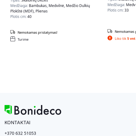
Tipas:
Skalbinių Dėžės
Medžiaga:
Medvil
Medžiaga:
Bambukas, Medvilnė, Medžio Dulkių
Plotis cm:
33
Plokštė (MDF), Plienas
Plotis cm:
40
Nemokamas p
Nemokamas pristatymas!
Liko tik
5 vnt
Turime
KONTAKTAI
+370 632 51053