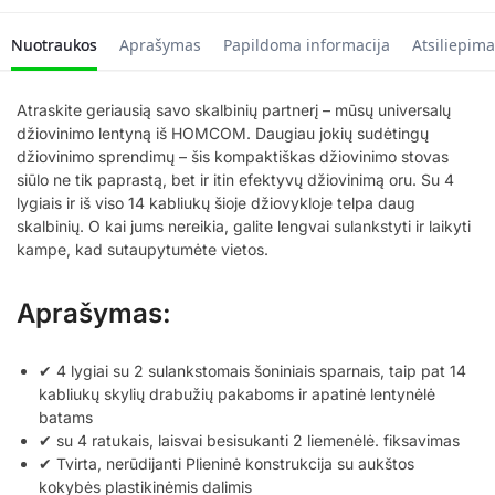
Nuotraukos
Aprašymas
Papildoma informacija
Atsiliepima
Atraskite geriausią savo skalbinių partnerį – mūsų universalų
džiovinimo lentyną iš HOMCOM. Daugiau jokių sudėtingų
džiovinimo sprendimų – šis kompaktiškas džiovinimo stovas
siūlo ne tik paprastą, bet ir itin efektyvų džiovinimą oru. Su 4
lygiais ir iš viso 14 kabliukų šioje džiovykloje telpa daug
skalbinių. O kai jums nereikia, galite lengvai sulankstyti ir laikyti
kampe, kad sutaupytumėte vietos.
Aprašymas:
✔ 4 lygiai su 2 sulankstomais šoniniais sparnais, taip pat 14
kabliukų skylių drabužių pakaboms ir apatinė lentynėlė
batams
✔ su 4 ratukais, laisvai besisukanti 2 liemenėlė. fiksavimas
✔ Tvirta, nerūdijanti Plieninė konstrukcija su aukštos
kokybės plastikinėmis dalimis