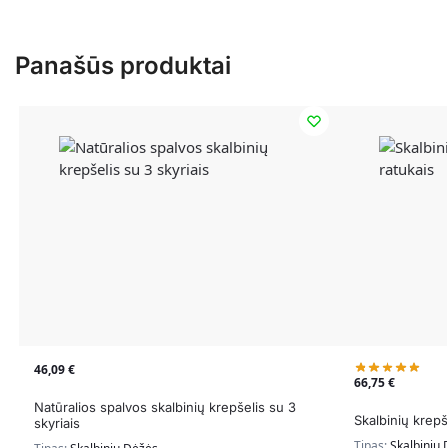
Panašūs produktai
46,09
€
66,75
€
Natūralios spalvos skalbinių krepšelis su 3
Skalbinių krepš
skyriais
Tipas:
Skalbinių