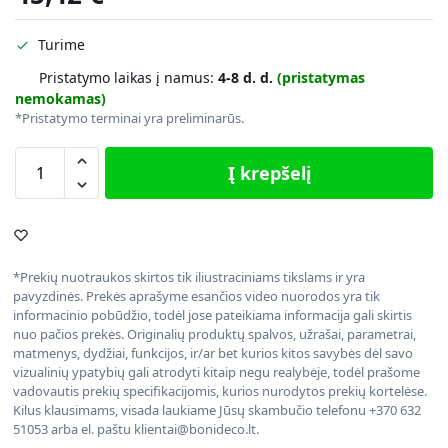
Turime
Pristatymo laikas į namus:
4-8 d. d.
(pristatymas
nemokamas)
*Pristatymo terminai yra preliminarūs.
Į krepšelį
*Prekių nuotraukos skirtos tik iliustraciniams tikslams ir yra
pavyzdinės. Prekės aprašyme esančios video nuorodos yra tik
informacinio pobūdžio, todėl jose pateikiama informacija gali skirtis
nuo pačios prekės. Originalių produktų spalvos, užrašai, parametrai,
matmenys, dydžiai, funkcijos, ir/ar bet kurios kitos savybės dėl savo
vizualinių ypatybių gali atrodyti kitaip negu realybėje, todėl prašome
vadovautis prekių specifikacijomis, kurios nurodytos prekių kortelėse.
Kilus klausimams, visada laukiame Jūsų skambučio telefonu +370 632
51053 arba el. paštu klientai@bonideco.lt.