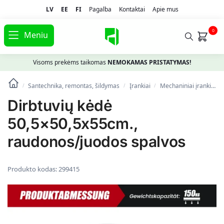
LV
EE
FI
Pagalba
Kontaktai
Apie mus
0
Meniu
Visoms prekėms taikomas
NEMOKAMAS PRISTATYMAS!
Santechnika, remontas, šildymas
Įrankiai
Mechaniniai įrankiai
/
/
/
Dirbtuvių kėdė
50,5×50,5x55cm.,
raudonos/juodos spalvos
Produkto kodas:
299415