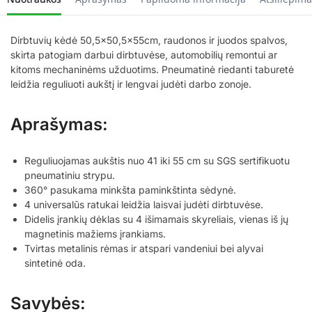
Dirbtuvių kėdė 50,5×50,5x55cm, raudonos ir juodos spalvos,
skirta patogiam darbui dirbtuvėse, automobilių remontui ar
kitoms mechaninėms užduotims. Pneumatinė riedanti taburetė
leidžia reguliuoti aukštį ir lengvai judėti darbo zonoje.
Aprašymas:
Reguliuojamas aukštis nuo 41 iki 55 cm su SGS sertifikuotu
pneumatiniu strypu.
360° pasukama minkšta paminkštinta sėdynė.
4 universalūs ratukai leidžia laisvai judėti dirbtuvėse.
Didelis įrankių dėklas su 4 išimamais skyreliais, vienas iš jų
magnetinis mažiems įrankiams.
Tvirtas metalinis rėmas ir atspari vandeniui bei alyvai
sintetinė oda.
Savybės: