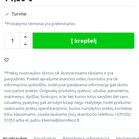
Turime
*Pristatymo terminai yra preliminarūs.
Į krepšelį
*Prekių nuotraukos skirtos tik iliustraciniams tikslams ir yra
pavyzdinės. Prekės aprašyme esančios video nuorodos yra tik
informacinio pobūdžio, todėl jose pateikiama informacija gali skirtis
nuo pačios prekės. Originalių produktų spalvos, užrašai, parametrai,
matmenys, dydžiai, funkcijos, ir/ar bet kurios kitos savybės dėl savo
vizualinių ypatybių gali atrodyti kitaip negu realybėje, todėl prašome
vadovautis prekių specifikacijomis, kurios nurodytos prekių kortelėse.
Kilus klausimams, visada laukiame Jūsų skambučio telefonu +370 632
51053 arba el. paštu klientai@bonideco.lt.
Nuotraukos
Aprašymas
Papildoma informacija
Atsiliepima