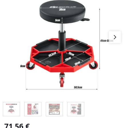
71,56
€