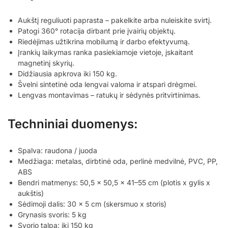
Aukštį reguliuoti paprasta – pakelkite arba nuleiskite svirtį.
Patogi 360° rotacija dirbant prie įvairių objektų.
Riedėjimas užtikrina mobilumą ir darbo efektyvumą.
Įrankių laikymas ranka pasiekiamoje vietoje, įskaitant
magnetinį skyrių.
Didžiausia apkrova iki 150 kg.
Švelni sintetinė oda lengvai valoma ir atspari drėgmei.
Lengvas montavimas – ratukų ir sėdynės pritvirtinimas.
Techniniai duomenys:
Spalva: raudona / juoda
Medžiaga: metalas, dirbtinė oda, perlinė medvilnė, PVC, PP,
ABS
Bendri matmenys: 50,5 x 50,5 x 41–55 cm (plotis x gylis x
aukštis)
Sėdimoji dalis: 30 x 5 cm (skersmuo x storis)
Grynasis svoris: 5 kg
Svorio talpa: iki 150 kg