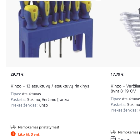
29,71
€
17,79
€
Kinzo – 13 atsuktuvų / atsuktuvų rinkinys
Kinzo – Veržlia
8vnt 8-19 CV
Tipas:
Atsuktuvas
Tipas:
Atsuktuva
Paskirtis:
Sukimo, Veržimo Įrankiai
Paskirtis:
Sukimo,
Prekės ženklas:
Kinzo
Prekės ženklas:
Nemokamas pristatymas!
Nemokamas p
Liko tik
3 vnt.
Turime