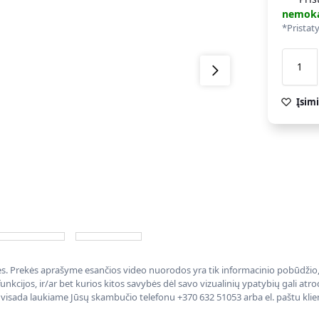
nemok
*Pristat
Įsimi
nės. Prekės aprašyme esančios video nuorodos yra tik informacinio pobūdžio, 
nkcijos, ir/ar bet kurios kitos savybės dėl savo vizualinių ypatybių gali at
, visada laukiame Jūsų skambučio telefonu +370 632 51053 arba el. paštu kli