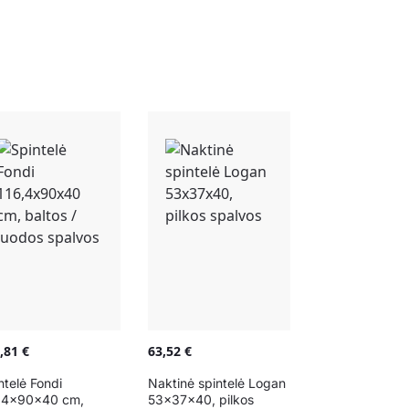
9,81
€
63,52
€
ntelė Fondi
Naktinė spintelė Logan
,4x90x40 cm,
53x37x40, pilkos