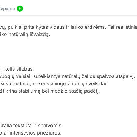
liepimai
0
ų, puikiai pritaikytas vidaus ir lauko erdvėms. Tai realistin
iko natūralią išvaizdą.
į kelis stiebus.
uogių vaisiai, suteikiantys natūralų žalios spalvos atspalvį.
 šilko audinio, nekenksmingo žmonių sveikatai.
tikrina stabilumą bei medžio stačią padėtį.
ūralia tekstūra ir spalvomis.
 ar intensyvios priežiūros.