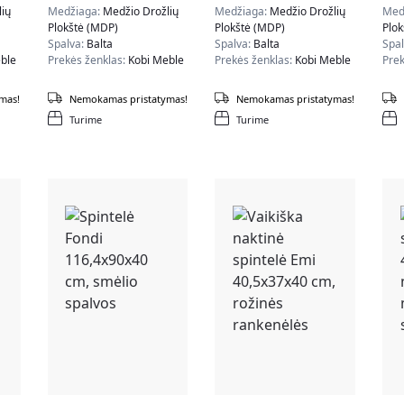
cm, pilkos spalvos
natūralios medžio
bal
ių
Medžiaga:
Medžio Drožlių
Medžiaga:
Medžio Drožlių
Med
spalvos
Plokštė (MDP)
Plokštė (MDP)
Plo
Spalva:
Balta
Spalva:
Balta
Spa
ble
Prekės ženklas:
Kobi Meble
Prekės ženklas:
Kobi Meble
Prek
mas!
Nemokamas pristatymas!
Nemokamas pristatymas!
Turime
Turime