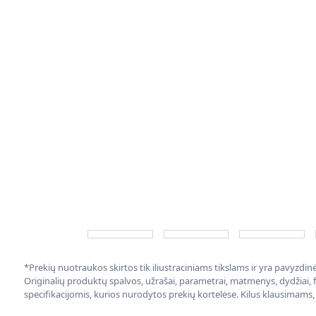
*Prekių nuotraukos skirtos tik iliustraciniams tikslams ir yra pavyzdi
Originalių produktų spalvos, užrašai, parametrai, matmenys, dydžiai, fu
specifikacijomis, kurios nurodytos prekių kortelėse. Kilus klausimams