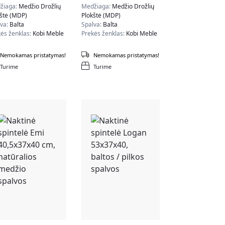
tos / juodos spalvos
spalvos
žiaga:
Medžio Drožlių
Medžiaga:
Medžio Drožlių
kštė (MDP)
Plokštė (MDP)
lva:
Balta
Spalva:
Balta
ės ženklas:
Kobi Meble
Prekės ženklas:
Kobi Meble
Nemokamas pristatymas!
Nemokamas pristatymas!
Turime
Turime