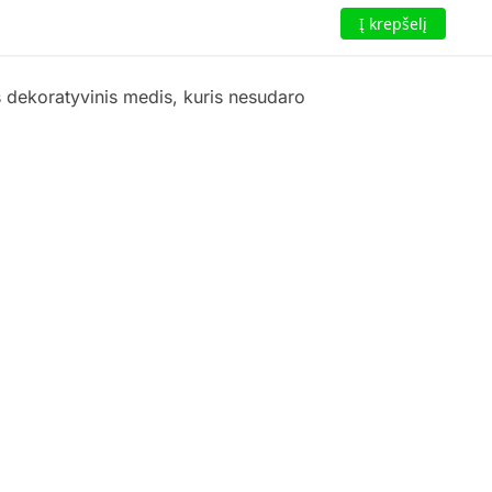
Į krepšelį
is dekoratyvinis medis, kuris nesudaro