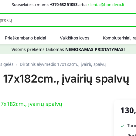
Susisiekite su mumis
+370 632 51053
arba
klientai@bonideco.lt
Ieškot
Prieškambario baldai
Vaikiškos lovos
Kompiuteriniai, ra
Visoms prekėms taikomas
NEMOKAMAS PRISTATYMAS!
ės gėlės
Dirbtinis alyvmedis 17x182cm., įvairių spalvų
/
 17x182cm., įvairių spalvų
130
Tur
Pris