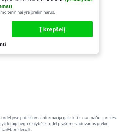
amas)
ymo terminai yra preliminarūs.
Į krepšelį
nti
todėl jose pateikiama informacija gali skirtis nuo pačios prekės.
rodyti kitaip negu realybėje, todėl prašome vadovautis prekių
entai@bonideco.lt.