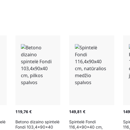
119,76
€
149,81
€
14
elė
Betono dizaino spintelė
Spintelė Fondi
Spi
Fondi 103,4x90x40
116,4x90x40 cm,
116