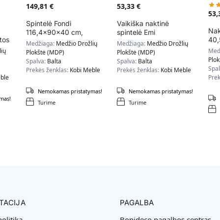
149,81
€
53,33
€
53
Spintelė Fondi
Vaikiška naktinė
Nak
116,4x90x40 cm,
spintelė Emi
tos
40,
smėlio spalvos
40,5x37x40 cm,
Medžiaga:
Medžio Drožlių
Medžiaga:
Medžio Drožlių
nat
rožinės rankenėlės
ių
Med
Plokštė (MDP)
Plokštė (MDP)
spa
Plo
Spalva:
Balta
Spalva:
Balta
Spa
Prekės ženklas:
Kobi Meble
Prekės ženklas:
Kobi Meble
ble
Prek
Nemokamas pristatymas!
Nemokamas pristatymas!
mas!
Turime
Turime
TACIJA
PAGALBA
olitika
Bonideco pagalbos centras