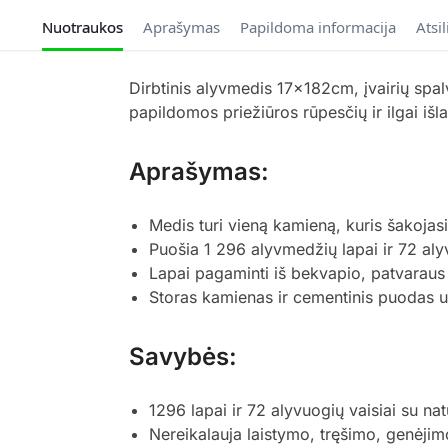
Nuotraukos
Aprašymas
Papildoma informacija
Atsi
Dirbtinis alyvmedis 17x182cm, įvairių spalv
papildomos priežiūros rūpesčių ir ilgai išla
Aprašymas:
Medis turi vieną kamieną, kuris šakojasi 
Puošia 1 296 alyvmedžių lapai ir 72 alyv
Lapai pagaminti iš bekvapio, patvaraus
Storas kamienas ir cementinis puodas už
Savybės:
1296 lapai ir 72 alyvuogių vaisiai su nat
Nereikalauja laistymo, tręšimo, genėjimo