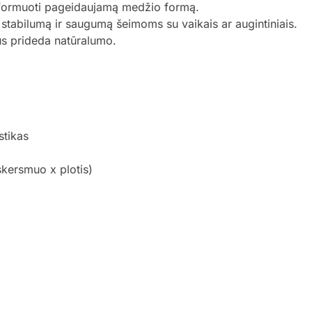
a formuoti pageidaujamą medžio formą.
stabilumą ir saugumą šeimoms su vaikais ar augintiniais.
us prideda natūralumo.
stikas
skersmuo x plotis)