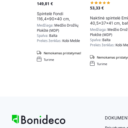
149,81
€
53,33
€
Spintelė Fondi
Naktinė spintelė Emi
116,4x90x40 cm,
40,5x37x41 cm, bal
smėlio / baltos spalvos
Medžiaga:
Medžio Drožlių
/ natūralios medžio
Medžiaga:
Medžio Drožl
Plokštė (MDP)
spalvos
Plokštė (MDP)
Spalva:
Balta
Spalva:
Balta
Prekės ženklas:
Kobi Meble
Prekės ženklas:
Kobi Me
Nemokamas pristatymas!
Nemokamas pristaty
Turime
Turime
DOKUMEN
Privatumo p