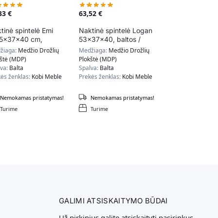
,33
€
63,52
€
tinė spintelė Emi
Naktinė spintelė Logan
5x37x40 cm,
53x37x40, baltos /
ūralios medžio
pilkos spalvos
žiaga:
Medžio Drožlių
Medžiaga:
Medžio Drožlių
lvos
kštė (MDP)
Plokštė (MDP)
lva:
Balta
Spalva:
Balta
ės ženklas:
Kobi Meble
Prekės ženklas:
Kobi Meble
Nemokamas pristatymas!
Nemokamas pristatymas!
Turime
Turime
GALIMI ATSISKAITYMO BŪDAI
Už pirkinius galite atsiskaityti pasirinkus