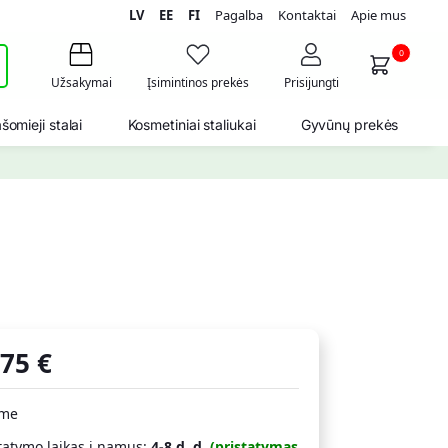
LV
EE
FI
Pagalba
Kontaktai
Apie mus
i
0
Užsakymai
Įsimintinos prekės
Prisijungti
šomieji stalai
Kosmetiniai staliukai
Gyvūnų prekės
,75
€
ime
tatymo laikas į namus:
4-8 d. d.
(pristatymas