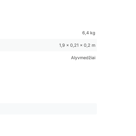
6,4 kg
1,9 × 0,21 × 0,2 m
Alyvmedžiai