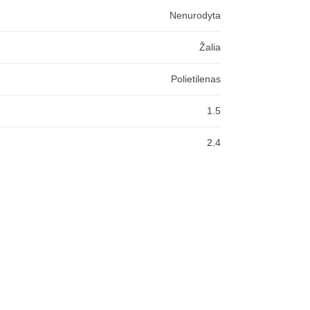
Nenurodyta
Žalia
Polietilenas
1.5
2.4