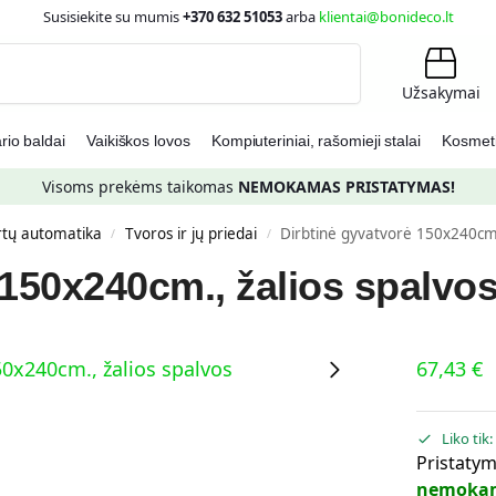
Susisiekite su mumis
+370 632 51053
arba
klientai@bonideco.lt
Ieškoti
Užsakymai
io baldai
Vaikiškos lovos
Kompiuteriniai, rašomieji stalai
Kosmetin
Visoms prekėms taikomas
NEMOKAMAS PRISTATYMAS!
rtų automatika
Tvoros ir jų priedai
Dirbtinė gyvatvorė 150x240cm.
/
/
 150x240cm., žalios spalvo
67,43
€
Liko tik
Pristatym
nemoka