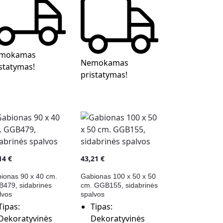
mokamas
Nemokamas
statymas!
pristatymas!
,14
€
43,21
€
ionas 90 x 40 cm.
Gabionas 100 x 50 x 50
479, sidabrinės
cm. GGB155, sidabrinės
lvos
spalvos
Tipas:
Tipas:
Dekoratyvinės
Dekoratyvinės