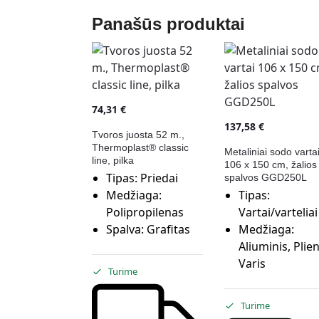
Panašūs produktai
74,31
€
137,58
€
Tvoros juosta 52 m.,
Thermoplast® classic
Metaliniai sodo varta
line, pilka
106 x 150 cm, žalios
Tipas:
Priedai
spalvos GGD250L
Medžiaga:
Tipas:
Polipropilenas
Vartai/varteliai
Spalva:
Grafitas
Medžiaga:
Aliuminis, Plie
Varis
Turime
Turime