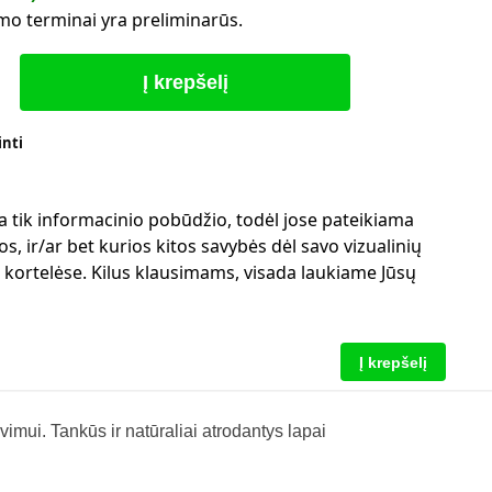
mo terminai yra preliminarūs.
Į krepšelį
inti
a tik informacinio pobūdžio, todėl jose pateikiama
s, ir/ar bet kurios kitos savybės dėl savo vizualinių
ų kortelėse. Kilus klausimams, visada laukiame Jūsų
Į krepšelį
imui. Tankūs ir natūraliai atrodantys lapai