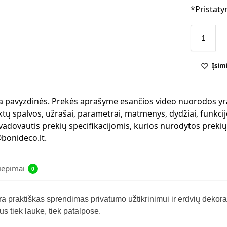
*Pristaty
Įsim
 yra pavyzdinės. Prekės aprašyme esančios video nuorodos yr
ktų spalvos, užrašai, parametrai, matmenys, dydžiai, funkcijo
 vadovautis prekių specifikacijomis, kurios nurodytos preki
bonideco.lt.
liepimai
0
 praktiškas sprendimas privatumo užtikrinimui ir erdvių dekorav
us tiek lauke, tiek patalpose.