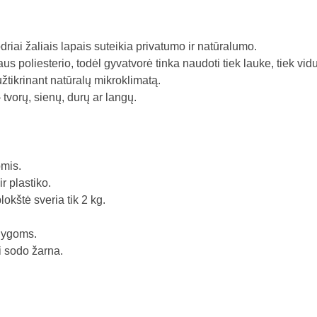
riai žaliais lapais suteikia privatumo ir natūralumo.
 poliesterio, todėl gyvatvorė tinka naudoti tiek lauke, tiek vidu
 užtikrinant natūralų mikroklimatą.
tvorų, sienų, durų ar langų.
omis.
r plastiko.
kštė sveria tik 2 kg.
ąlygoms.
i sodo žarna.