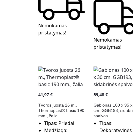
Nemokamas
pristatymas!
Nemokamas
pristatymas!
41,97
€
59,48
€
Tvoros juosta 26 m.,
Gabionas 100 x 95 x
Thermoplast® basic 190
cm. GGB193, sidabr
mm., žalia
spalvos
Tipas:
Priedai
Tipas:
Medžiaga:
Dekoratyvinės