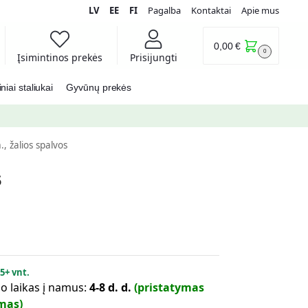
LV
EE
FI
Pagalba
Kontaktai
Apie mus
0,00
€
0
Įsimintinos prekės
Prisijungti
iai staliukai
Gyvūnų prekės
, žalios spalvos
s
:
5+ vnt.
o laikas į namus:
4-8 d. d.
(pristatymas
mas)