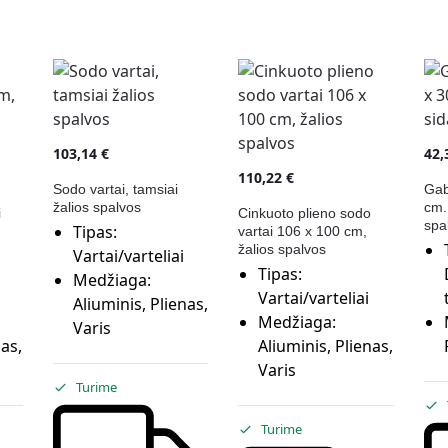
103,14
€
42
110,22
€
Sodo vartai, tamsiai
Gab
žalios spalvos
cm.
i
Cinkuoto plieno sodo
spa
Tipas:
vartai 106 x 100 cm,
žalios spalvos
Vartai/varteliai
Tipas:
Medžiaga:
Vartai/varteliai
Aliuminis, Plienas,
Medžiaga:
Varis
nas,
Aliuminis, Plienas,
Varis
Turime
Turime