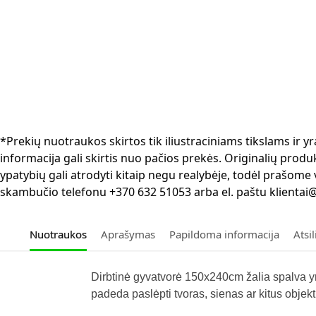
*Prekių nuotraukos skirtos tik iliustraciniams tikslams ir
informacija gali skirtis nuo pačios prekės. Originalių produ
ypatybių gali atrodyti kitaip negu realybėje, todėl prašome
skambučio telefonu +370 632 51053 arba el. paštu klientai@
Nuotraukos
Aprašymas
Papildoma informacija
Atsi
Dirbtinė gyvatvorė 150x240cm žalia spalva yra
padeda paslėpti tvoras, sienas ar kitus objekt