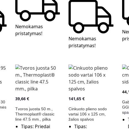
Nemokamas
Ne
pristatymas!
Nemokamas
pri
pristatymas!
44
39,66
€
141,65
€
 30
Gab
inės
GGB
Tvoros juosta 50 m.,
Cinkuoto plieno sodo
spa
Thermoplast® classic
vartai 106 x 125 cm,
line 47.5 mm., pilka
žalios spalvos
Tipas:
Priedai
Tipas: