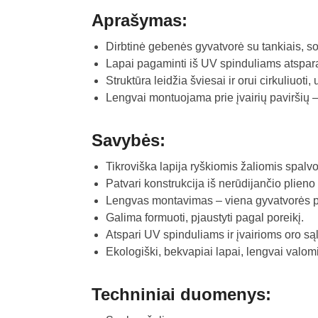
Aprašymas:
Dirbtinė gebenės gyvatvorė su tankiais, sod
Lapai pagaminti iš UV spinduliams atsparaus
Struktūra leidžia šviesai ir orui cirkuliuoti,
Lengvai montuojama prie įvairių paviršių – 
Savybės:
Tikroviška lapija ryškiomis žaliomis spalv
Patvari konstrukcija iš nerūdijančio plieno i
Lengvas montavimas – viena gyvatvorės plo
Galima formuoti, pjaustyti pagal poreikį.
Atspari UV spinduliams ir įvairioms oro s
Ekologiški, bekvapiai lapai, lengvai valom
Techniniai duomenys: