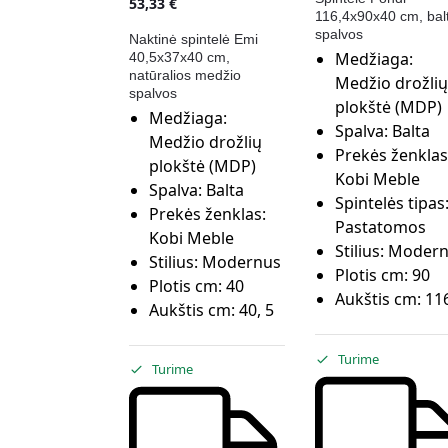
53,33
€
116,4x90x40 cm, bal
spalvos
Naktinė spintelė Emi
Medžiaga:
40,5x37x40 cm,
natūralios medžio
Medžio drožlių
spalvos
plokštė (MDP)
Medžiaga:
Spalva:
Balta
Medžio drožlių
Prekės ženklas
plokštė (MDP)
Kobi Meble
Spalva:
Balta
Spintelės tipas
Prekės ženklas:
Pastatomos
Kobi Meble
Stilius:
Modern
Stilius:
Modernus
Plotis cm:
90
Plotis cm:
40
Aukštis cm:
116
Aukštis cm:
40, 5
Turime
Turime