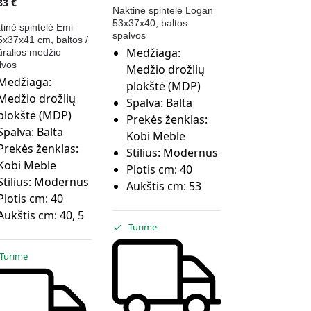
,33
€
Naktinė spintelė Logan
53x37x40, baltos
tinė spintelė Emi
spalvos
5x37x41 cm, baltos /
Medžiaga:
ūralios medžio
lvos
Medžio drožlių
Medžiaga:
plokštė (MDP)
Medžio drožlių
Spalva:
Balta
plokštė (MDP)
Prekės ženklas:
Spalva:
Balta
Kobi Meble
Prekės ženklas:
Stilius:
Modernus
Kobi Meble
Plotis cm:
40
Stilius:
Modernus
Aukštis cm:
53
Plotis cm:
40
Aukštis cm:
40, 5
Turime
Turime