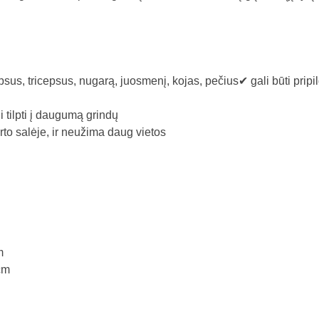
psus, tricepsus, nugarą, juosmenį, kojas, pečius✔ gali būti prip
i tilpti į daugumą grindų
o salėje, ir neužima daug vietos
m
cm