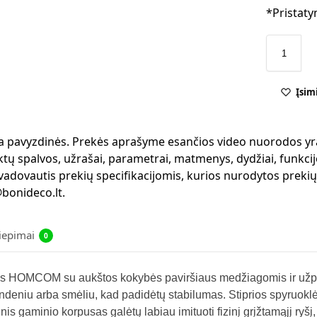
*Pristaty
Įsim
 yra pavyzdinės. Prekės aprašyme esančios video nuorodos yr
ktų spalvos, užrašai, parametrai, matmenys, dydžiai, funkcijo
 vadovautis prekių specifikacijomis, kurios nurodytos preki
bonideco.lt.
liepimai
0
s HOMCOM su aukštos kokybės paviršiaus medžiagomis ir užpild
andeniu arba smėliu, kad padidėtų stabilumas. Stiprios spyruokl
inis gaminio korpusas galėtų labiau imituoti fizinį grįžtamąjį ry