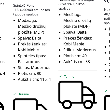
53
tos
53x37x40, pilkos
Spintelė Fondi
spalvos
Nak
116,4x90x40 cm, baltos
Medžiaga:
40,
/ juodos spalvos
nat
Medžiaga:
Medžio drožlių
spa
Medžio drožlių
plokštė (MDP)
plokštė (MDP)
Spalva:
Balta
:
Spalva:
Balta
Prekės ženklas:
Prekės ženklas:
Kobi Meble
:
Kobi Meble
Stilius:
Modernus
Spintelės tipas:
Plotis cm:
40
us
Pastatomos
Aukštis cm:
53
Stilius:
Modernus
, 4
Plotis cm:
90
Turime
Aukštis cm:
116, 4
Turime