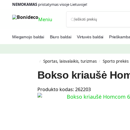
NEMOKAMAS
pristatymas visoje Lietuvoje!
Meniu
Miegamojo baldai
Biuro baldai
Virtuvės baldai
Prieškambar
Sportas, laisvalaikis, turizmas
Spоrto prekės
/
/
Bokso kriaušė Hom
Produkto kodas:
262203