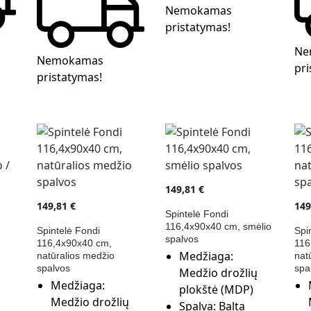
Nemokamas
pristatymas!
Ne
Nemokamas
pri
pristatymas!
149,81
€
149,81
€
14
Spintelė Fondi
116,4x90x40 cm, smėlio
Spintelė Fondi
Spi
spalvos
116,4x90x40 cm,
116
Medžiaga:
natūralios medžio
nat
spalvos
spa
Medžio drožlių
Medžiaga:
plokštė (MDP)
Medžio drožlių
Spalva:
Balta