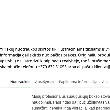
*Prekių nuotraukos skirtos tik iliustraciniams tikslams ir
informacija gali skirtis nuo pačios prekės. Originalių produ
ypatybių gali atrodyti kitaip negu realybėje, todėl prašome
skambučio telefonu +370 632 51053 arba el. paštu klientai@
Nuotraukos
Aprašymas
Papildoma informacija
Atsi
Mūsų profesionalus suaugusiųjų bokso stova
naudojimui. Pagrindas gali būti užpildytas v
sumažinti nereikalingą vibraciją, kad pagrind