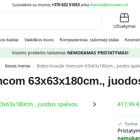
Susisiekite su mumis
+370 632 51053
arba
klientai@bonideco.lt
Ieškoti
Užsakymai
io baldai
Vaikiškos lovos
Kompiuteriniai, rašomieji stalai
Kosmetin
Visoms prekėms taikomas
NEMOKAMAS PRISTATYMAS!
Kovos menai
Bokso kriaušė Homcom 63x63x180cm., juodos spal
/
/
com 63x63x180cm., juodo
417,99
€
Turime
Pristatym
nemoka