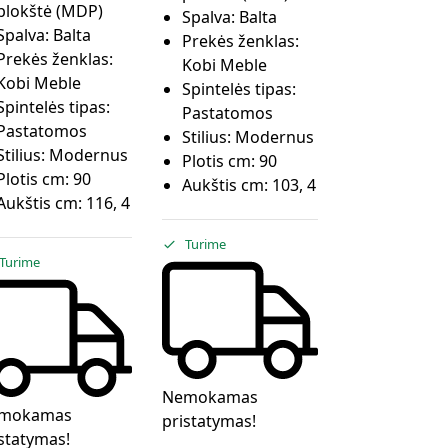
plokštė (MDP)
Spalva:
Balta
Spalva:
Balta
Prekės ženklas:
Prekės ženklas:
Kobi Meble
Kobi Meble
Spintelės tipas:
Spintelės tipas:
Pastatomos
Pastatomos
Stilius:
Modernus
Stilius:
Modernus
Plotis cm:
90
Plotis cm:
90
Aukštis cm:
103, 4
Aukštis cm:
116, 4
Turime
Turime
Nemokamas
mokamas
pristatymas!
statymas!