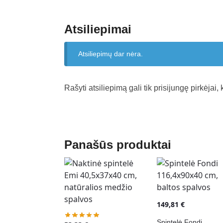
Atsiliepimai
Atsiliepimų dar nėra.
Rašyti atsiliepimą gali tik prisijungę pirkėjai, 
Panašūs produktai
149,81
€
Spintelė Fondi