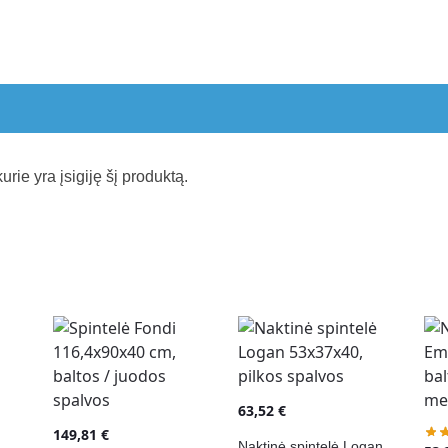
kurie yra įsigiję šį produktą.
63,52
€
149,81
€
Naktinė spintelė Logan