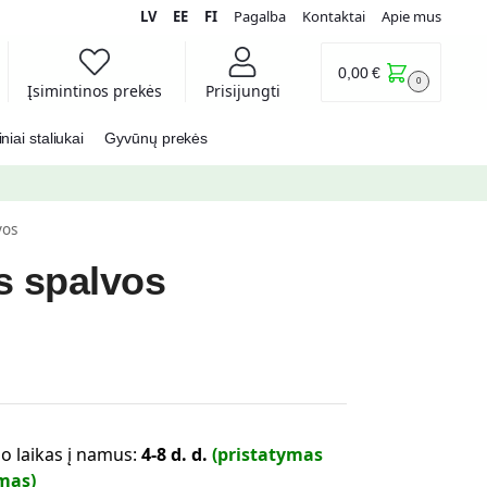
LV
EE
FI
Pagalba
Kontaktai
Apie mus
0,00
€
0
Įsimintinos prekės
Prisijungti
iai staliukai
Gyvūnų prekės
vos
s spalvos
o laikas į namus:
4-8 d. d.
(pristatymas
mas)