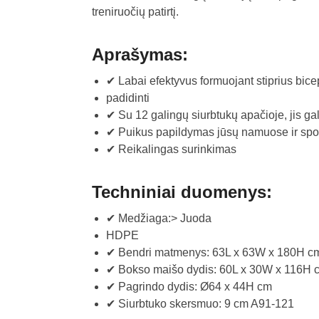
treniruočių patirtį.
Aprašymas:
✔ Labai efektyvus formuojant stiprius bice
padidinti
✔ Su 12 galingų siurbtukų apačioje, jis gal
✔ Puikus papildymas jūsų namuose ir sport
✔ Reikalingas surinkimas
Techniniai duomenys:
✔ Medžiaga:> Juoda
HDPE
✔ Bendri matmenys: 63L x 63W x 180H c
✔ Bokso maišo dydis: 60L x 30W x 116H 
✔ Pagrindo dydis: Ø64 x 44H cm
✔ Siurbtuko skersmuo: 9 cm A91-121