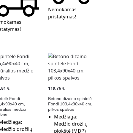
Nemokamas
pristatymas!
mokamas
statymas!
9,81
€
119,76
€
ntelė Fondi
Betono dizaino spintelė
,4x90x40 cm,
Fondi 103,4x90x40 cm,
ūralios medžio
pilkos spalvos
lvos
Medžiaga:
Medžiaga:
Medžio drožlių
Medžio drožlių
plokštė (MDP)