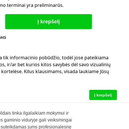
mo terminai yra preliminarūs.
Į krepšelį
inti
a tik informacinio pobūdžio, todėl jose pateikiama
s, ir/ar bet kurios kitos savybės dėl savo vizualinių
ų kortelėse. Kilus klausimams, visada laukiame Jūsų
Į krepšelį
ais tinka ilgalaikiam mokymui ir
ės gaminio viduryje gali veiksmingai
šį, suteikdamas jums profesionalesnę