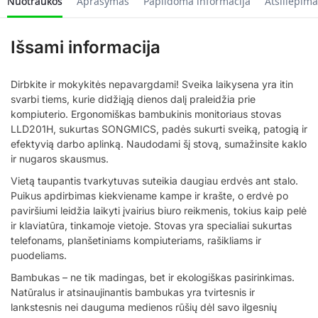
Nuotraukos
Aprašymas
Papildoma informacija
Atsiliepima
Išsami informacija
Dirbkite ir mokykitės nepavargdami! Sveika laikysena yra itin
svarbi tiems, kurie didžiąją dienos dalį praleidžia prie
kompiuterio. Ergonomiškas bambukinis monitoriaus stovas
LLD201H, sukurtas SONGMICS, padės sukurti sveiką, patogią ir
efektyvią darbo aplinką. Naudodami šį stovą, sumažinsite kaklo
ir nugaros skausmus.
Vietą taupantis tvarkytuvas suteikia daugiau erdvės ant stalo.
Puikus apdirbimas kiekviename kampe ir krašte, o erdvė po
paviršiumi leidžia laikyti įvairius biuro reikmenis, tokius kaip pelė
ir klaviatūra, tinkamoje vietoje. Stovas yra specialiai sukurtas
telefonams, planšetiniams kompiuteriams, rašikliams ir
puodeliams.
Bambukas – ne tik madingas, bet ir ekologiškas pasirinkimas.
Natūralus ir atsinaujinantis bambukas yra tvirtesnis ir
lankstesnis nei dauguma medienos rūšių dėl savo ilgesnių