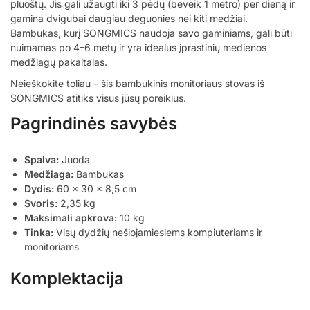
pluoštų. Jis gali užaugti iki 3 pėdų (beveik 1 metro) per dieną ir
gamina dvigubai daugiau deguonies nei kiti medžiai.
Bambukas, kurį SONGMICS naudoja savo gaminiams, gali būti
nuimamas po 4–6 metų ir yra idealus įprastinių medienos
medžiagų pakaitalas.
Neieškokite toliau – šis bambukinis monitoriaus stovas iš
SONGMICS atitiks visus jūsų poreikius.
Pagrindinės savybės
Spalva:
Juoda
Medžiaga:
Bambukas
Dydis:
60 x 30 x 8,5 cm
Svoris:
2,35 kg
Maksimali apkrova:
10 kg
Tinka:
Visų dydžių nešiojamiesiems kompiuteriams ir
monitoriams
Komplektacija