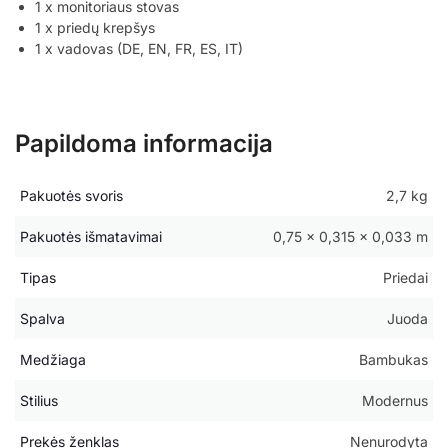
1 x monitoriaus stovas
1 x priedų krepšys
1 x vadovas (DE, EN, FR, ES, IT)
Papildoma informacija
Pakuotės svoris
2,7 kg
Pakuotės išmatavimai
0,75 × 0,315 × 0,033 m
Tipas
Priedai
Spalva
Juoda
Medžiaga
Bambukas
Stilius
Modernus
Prekės ženklas
Nenurodyta