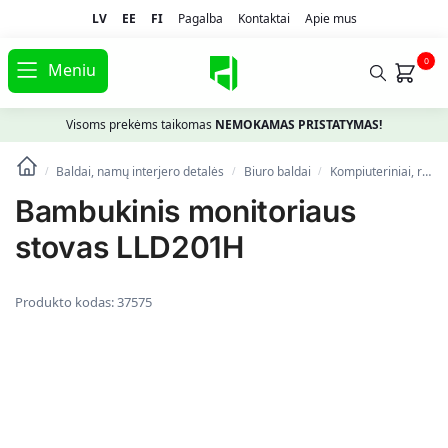
LV
EE
FI
Pagalba
Kontaktai
Apie mus
0
Meniu
Visoms prekėms taikomas
NEMOKAMAS PRISTATYMAS!
Baldai, namų interjero detalės
Biuro baldai
Kompiuteriniai, rašomieji stalai
/
/
/
Bambukinis monitoriaus
stovas LLD201H
Produkto kodas:
37575