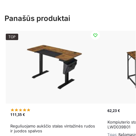
Panašūs produktai
TOP
62,23
€
111,35
€
Kompiuterio sta
Reguliuojamo aukščio stalas vintažinės rudos
LWD039B01
ir juodos spalvos
Tipas:
Rašomasis