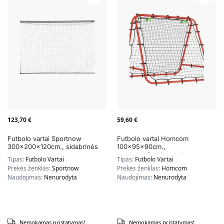
123,70
€
59,60
€
Futbolo vartai Sportnow
Futbolo vartai Homcom
300x200x120cm., sidabrinės
100x95x90cm.,
spalvos
raudonos/juodos spalvos
Tipas:
Futbolo Vartai
Tipas:
Futbolo Vartai
Prekės ženklas:
Sportnow
Prekės ženklas:
Homcom
Naudojimas:
Nenurodyta
Naudojimas:
Nenurodyta
Nemokamas pristatymas!
Nemokamas pristatymas!