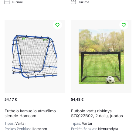
Turime
Turime
54,17
€
54,48
€
Futbolo kamuolio atmušimo
Futbolo vartų rinkinys
sienelė Homcom
SZQ122B02, 2 dalių, juodos
100x95x90cm.,
spalvos
Tipas:
Vartai
Tipas:
Vartai
mėlynos/juodos spalvos
Prekės ženklas:
Homcom
Prekės ženklas:
Nenurodyta