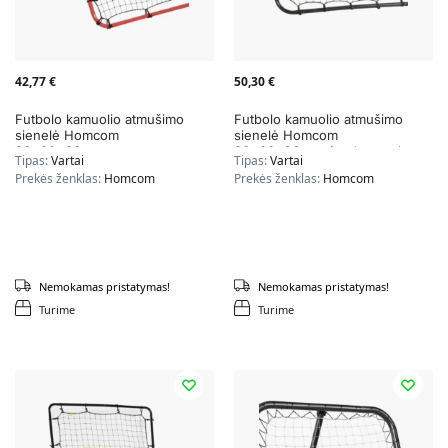
42,77
€
50,30
€
Futbolo kamuolio atmušimo
Futbolo kamuolio atmušimo
sienelė Homcom
sienelė Homcom
96x80x96cm.,
96x80x96cm., juodos spalvos
Tipas:
Vartai
Tipas:
Vartai
raudonos/juodos spalvos
Prekės ženklas:
Homcom
Prekės ženklas:
Homcom
Nemokamas pristatymas!
Nemokamas pristatymas!
Turime
Turime