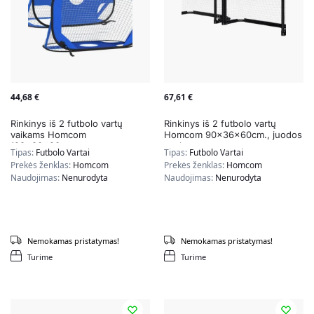
44,68
€
67,61
€
Rinkinys iš 2 futbolo vartų
Rinkinys iš 2 futbolo vartų
vaikams Homcom
Homcom 90x36x60cm., juodos
123x80x80cm.,
spalvos
Tipas:
Futbolo Vartai
Tipas:
Futbolo Vartai
mėlynos/juodos spalvos
Prekės ženklas:
Homcom
Prekės ženklas:
Homcom
Naudojimas:
Nenurodyta
Naudojimas:
Nenurodyta
Nemokamas pristatymas!
Nemokamas pristatymas!
Turime
Turime