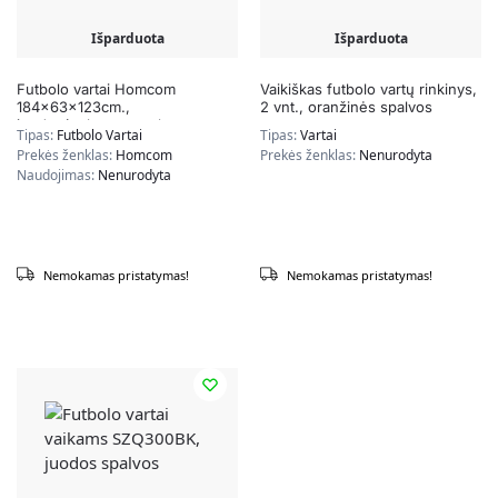
Išparduota
Išparduota
Futbolo vartai Homcom
Vaikiškas futbolo vartų rinkinys,
184x63x123cm.,
2 vnt., oranžinės spalvos
juodos/geltonos spalvos
Tipas:
Futbolo Vartai
Tipas:
Vartai
Prekės ženklas:
Homcom
Prekės ženklas:
Nenurodyta
Naudojimas:
Nenurodyta
Nemokamas pristatymas!
Nemokamas pristatymas!