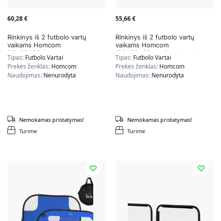
60,28
€
55,66
€
Rinkinys iš 2 futbolo vartų
Rinkinys iš 2 futbolo vartų
vaikams Homcom
vaikams Homcom
90x36x60cm.,
186x89x90cm., juodos spalvos
Tipas:
Futbolo Vartai
Tipas:
Futbolo Vartai
raudonos/juodos spalvos
Prekės ženklas:
Homcom
Prekės ženklas:
Homcom
Naudojimas:
Nenurodyta
Naudojimas:
Nenurodyta
Nemokamas pristatymas!
Nemokamas pristatymas!
Turime
Turime