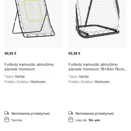
40,05
€
65,58
€
Futbolo kamuolio atmušimo
Futbolo kamuolio atmušimo
sienelė Homcom
sienelė Homcom 78x84x78cm.,
90x80x140cm., juodos spalvos
juodos spalvos
Tipas:
Vartai
Tipas:
Vartai
Prekės ženklas:
Homcom
Prekės ženklas:
Homcom
Nemokamas pristatymas!
Nemokamas pristatymas!
Turime
Liko tik:
10+ vnt.