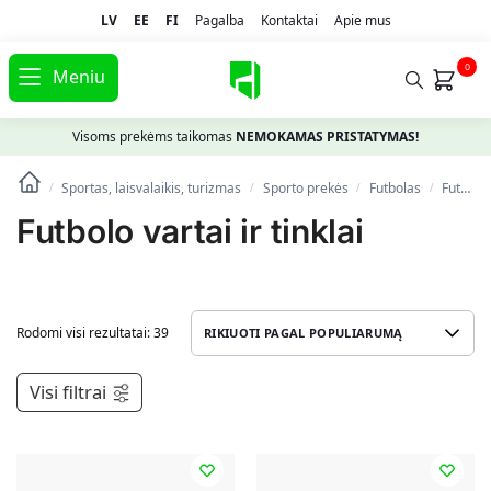
LV
EE
FI
Pagalba
Kontaktai
Apie mus
0
Meniu
Visoms prekėms taikomas
NEMOKAMAS PRISTATYMAS!
Sportas, laisvalaikis, turizmas
Spоrto prekės
Futbolas
Futbolo vartai ir tinklai
/
/
/
/
Futbolo vartai ir tinklai
Rodomi visi rezultatai: 39
Visi filtrai