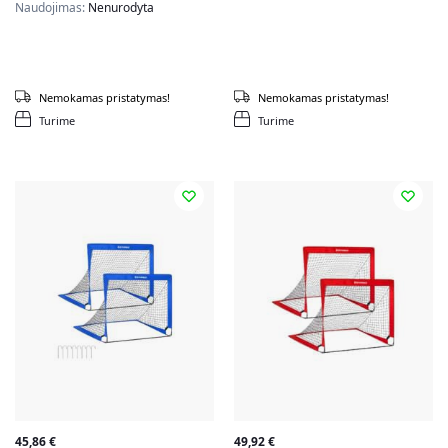
Naudojimas:
Nenurodyta
Nemokamas pristatymas!
Nemokamas pristatymas!
Turime
Turime
45,86
€
49,92
€