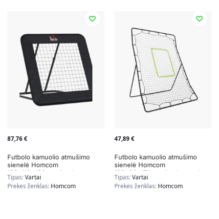
87,76
€
47,89
€
Futbolo kamuolio atmušimo
Futbolo kamuolio atmušimo
sienelė Homcom
sienelė Homcom
128x118x120cm., juodos
123x90x174cm., juodos spalvos
Tipas:
Vartai
Tipas:
Vartai
spalvos
Prekės ženklas:
Homcom
Prekės ženklas:
Homcom