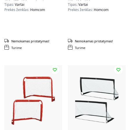
123x177x183cm., juodos
118x108x120cm.,
Tipas:
Vartai
Tipas:
Vartai
spalvos
raudonos/juodos spalvos
Prekės ženklas:
Homcom
Prekės ženklas:
Homcom
Nemokamas pristatymas!
Nemokamas pristatymas!
Turime
Turime