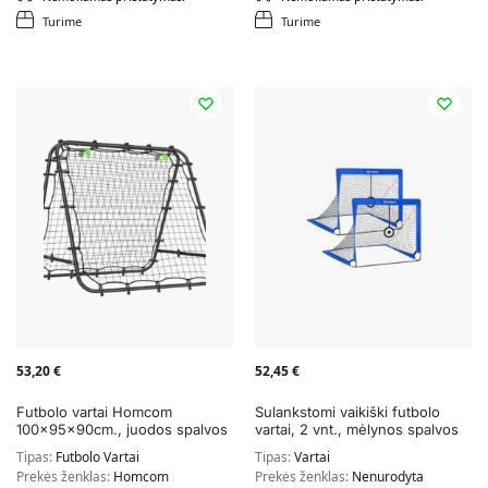
Turime
Turime
53,20
€
52,45
€
Futbolo vartai Homcom
Sulankstomi vaikiški futbolo
100x95x90cm., juodos spalvos
vartai, 2 vnt., mėlynos spalvos
Tipas:
Futbolo Vartai
Tipas:
Vartai
Prekės ženklas:
Homcom
Prekės ženklas:
Nenurodyta