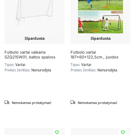
Išparduota
Išparduota
Futbolo vartai vaikams
Futbolo vartai
SZQ215W01, baltos spalvos
187x60x122,5cm., juodos
spalvos
Tipas:
Vartai
Tipas:
Vartai
Prekės ženklas:
Nenurodyta
Prekės ženklas:
Nenurodyta
Nemokamas pristatymas!
Nemokamas pristatymas!