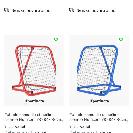
Nemokamas pristatymas!
Nemokamas pristatymas!
Išparduota
Išparduota
Futbolo kamuolio atmušimo
Futbolo kamuolio atmušimo
sienelė Homcom 78x84x78cm.,
sienelė Homcom 78x84x78cm.,
raudonos/juodos spalvos
mėlynos/juodos spalvos
Tipas:
Vartai
Tipas:
Vartai
Prekės ženklas:
Homcom
Prekės ženklas:
Homcom