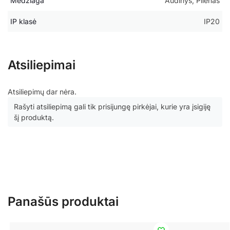
Medžiaga
Audinys, Plienas
IP klasė
IP20
Atsiliepimai
Atsiliepimų dar nėra.
Rašyti atsiliepimą gali tik prisijungę pirkėjai, kurie yra įsigiję
šį produktą.
Panašūs produktai