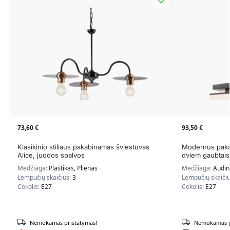
73,60
€
93,50
€
Klasikinio stiliaus pakabinamas šviestuvas
Modernus paka
Alice, juodos spalvos
dviem gaubtais
Medžiaga:
Plastikas, Plienas
Medžiaga:
Audin
Lempučių skaičius:
3
Lempučių skaiči
Cokolis:
E27
Cokolis:
E27
Nemokamas pristatymas!
Nemokamas p