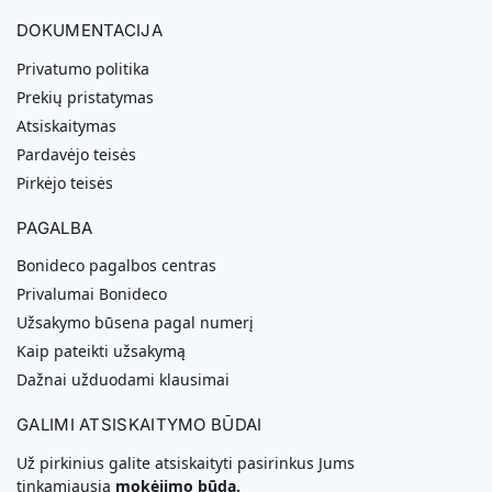
DOKUMENTACIJA
Privatumo politika
Prekių pristatymas
Atsiskaitymas
Pardavėjo teisės
Pirkėjo teisės
PAGALBA
Bonideco pagalbos centras
Privalumai Bonideco
Užsakymo būsena pagal numerį
Kaip pateikti užsakymą
Dažnai užduodami klausimai
GALIMI ATSISKAITYMO BŪDAI
Už pirkinius galite atsiskaityti pasirinkus Jums
tinkamiausią
mokėjimo būdą.