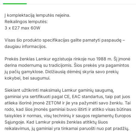
Į komplektaciją lemputės neįeina.
Reikalingos lemputės:
3 x E27 max 60W
Visas šio produkto specifikacijas galite pamatyti paspaudę –
daugiau informacijos.
Prekės ženklas Lamkur egzistuoja rinkoje nuo 1988 m. Šį įmonė
derina modernumą su tradicijomis. Šios prekės yra pagamintos
jų pačių gamyklose. Didžiausią dėmėsį skyria savo prekių
kokybei, bei saugumui.
Siekiant užtikrinti maksimalų Lamkur gaminių saugumą,
gaminiai yra sertifikuoti pagal CE, EAC standartus, taip pat juos
atlieka išorinė įmonė ZETOM ir jie yra pažymėti savo ženklu. Tai
rodo, kad šios įmonės gaminiai buvo ištirti ir atitiko visas būtinas
taisykles ir normas, visų techninių ir saugos reglamentų Europos
Sąjungoje. Kad Lamkur prekės ženklas atitiktų šiuos
reikalavimus, jų gaminiai yra tinkamai paruošti nuo pat pradžių.