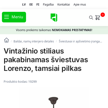
LV
EE
FI
Pagalba
Kontaktai
Apie mus
0
Meniu
Visoms prekėms taikomas
NEMOKAMAS PRISTATYMAS!
Baldai, namų interjero detalės
Šviestuvai ir apšvietimo įranga
Pa
/
/
Vintažinio stiliaus
pakabinamas šviestuvas
Lorenzo, tamsiai pilkas
Produkto kodas:
19299