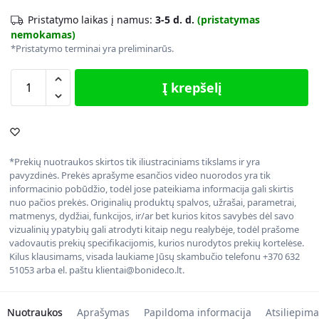
Pristatymo laikas į namus:
3-5 d. d.
(pristatymas
nemokamas)
*Pristatymo terminai yra preliminarūs.
Į krepšelį
*Prekių nuotraukos skirtos tik iliustraciniams tikslams ir yra
pavyzdinės. Prekės aprašyme esančios video nuorodos yra tik
informacinio pobūdžio, todėl jose pateikiama informacija gali skirtis
nuo pačios prekės. Originalių produktų spalvos, užrašai, parametrai,
matmenys, dydžiai, funkcijos, ir/ar bet kurios kitos savybės dėl savo
vizualinių ypatybių gali atrodyti kitaip negu realybėje, todėl prašome
vadovautis prekių specifikacijomis, kurios nurodytos prekių kortelėse.
Kilus klausimams, visada laukiame Jūsų skambučio telefonu +370 632
51053 arba el. paštu klientai@bonideco.lt.
Nuotraukos
Aprašymas
Papildoma informacija
Atsiliepima