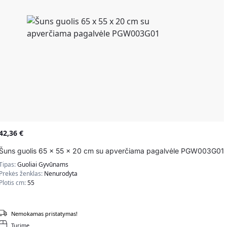
42,36
€
Šuns guolis 65 x 55 x 20 cm su apverčiama pagalvėle PGW003G01
Tipas:
Guoliai Gyvūnams
Prekės ženklas:
Nenurodyta
Plotis cm:
55
Nemokamas pristatymas!
Turime