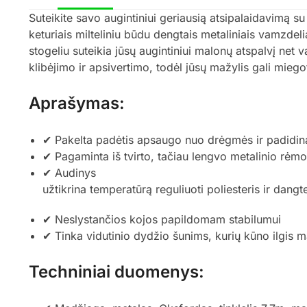
Suteikite savo augintiniui geriausią atsipalaidavimą 
keturiais milteliniu būdu dengtais metaliniais vamzdeli
stogeliu suteikia jūsų augintiniui malonų atspalvį net 
klibėjimo ir apsivertimo, todėl jūsų mažylis gali miego
Aprašymas:
✔ Pakelta padėtis apsaugo nuo drėgmės ir padidin
✔ Pagaminta iš tvirto, tačiau lengvo metalinio rėmo
✔ Audinys
užtikrina temperatūrą reguliuoti poliesteris ir dangt
✔ Neslystančios kojos papildomam stabilumui
✔ Tinka vidutinio dydžio šunims, kurių kūno ilgis m
Techniniai duomenys: