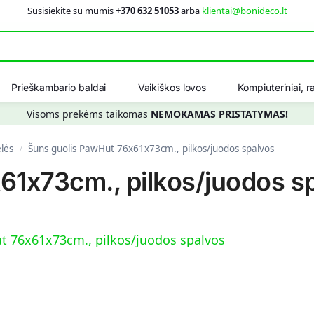
Susisiekite su mumis
+370 632 51053
arba
klientai@bonideco.lt
Ieškot
Prieškambario baldai
Vaikiškos lovos
Kompiuteriniai, ra
Visoms prekėms taikomas
NEMOKAMAS PRISTATYMAS!
ėlės
Šuns guolis PawHut 76x61x73cm., pilkos/juodos spalvos
/
61x73cm., pilkos/juodos s