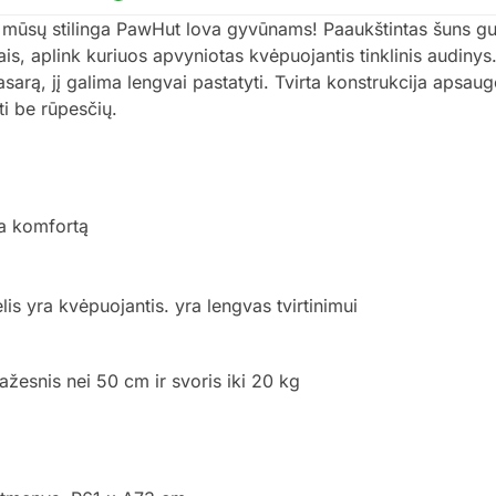
su mūsų stilinga PawHut lova gyvūnams! Paaukštintas šuns g
ais, aplink kuriuos apvyniotas kvėpuojantis tinklinis audinys
vasarą, jį galima lengvai pastatyti. Tvirta konstrukcija apsau
ti be rūpesčių.
a komfortą
elis yra kvėpuojantis. yra lengvas tvirtinimui
ažesnis nei 50 cm ir svoris iki 20 kg