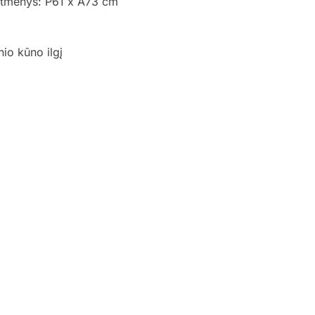
matmenys: P61 x A73 cm
io kūno ilgį