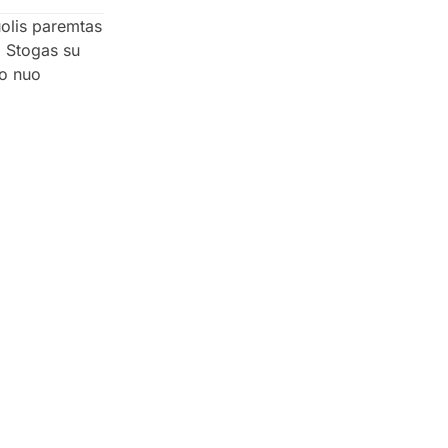
uolis paremtas
. Stogas su
go nuo