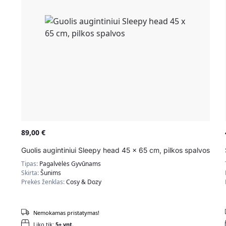
89,00
€
Guolis augintiniui Sleepy head 45 x 65 cm, pilkos spalvos
Tipas:
Pagalvėlės Gyvūnams
Skirta:
Šunims
Prekės ženklas:
Cosy & Dozy
Nemokamas pristatymas!
Liko tik:
5+ vnt.