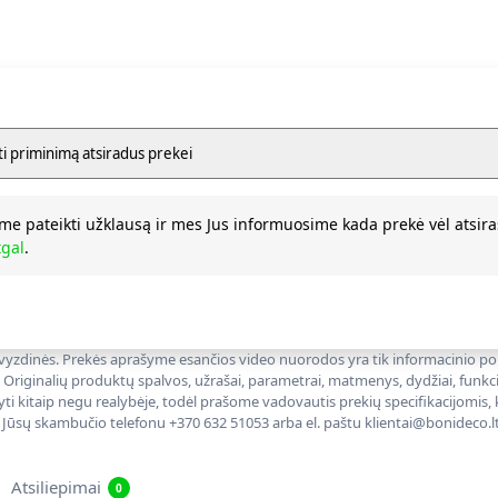
me pateikti užklausą ir mes Jus informuosime kada prekė vėl atsira
tgal
.
 pavyzdinės. Prekės aprašyme esančios video nuorodos yra tik informacinio p
. Originalių produktų spalvos, užrašai, parametrai, matmenys, dydžiai, funkcij
yti kitaip negu realybėje, todėl prašome vadovautis prekių specifikacijomis, 
 Jūsų skambučio telefonu +370 632 51053 arba el. paštu klientai@bonideco.lt
Atsiliepimai
0