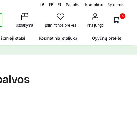
LV
EE
FI
Pagalba
Kontaktai
Apie mus
i
0
Užsakymai
Įsimintinos prekės
Prisijungti
šomieji stalai
Kosmetiniai staliukai
Gyvūnų prekės
palvos