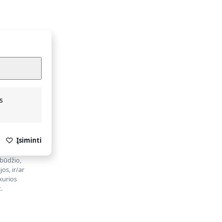
s
Įsiminti
obūdžio,
os, ir/ar
kurios
.