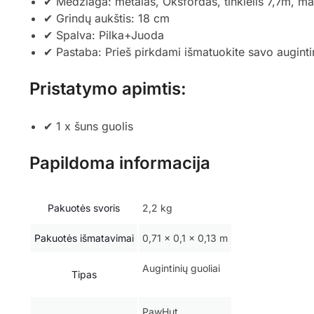
✔ Medžiaga: metalas, Oksfordas, tinklelis 7,7m, 
✔ Grindų aukštis: 18 cm
✔ Spalva: Pilka+Juoda
✔ Pastaba: Prieš pirkdami išmatuokite savo augintin
Pristatymo apimtis:
✔ 1 x šuns guolis
Papildoma informacija
Pakuotės svoris
2,2 kg
Pakuotės išmatavimai
0,71 × 0,1 × 0,13 m
Augintinių guoliai
Tipas
PawHut