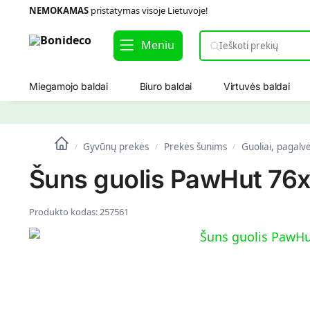
NEMOKAMAS
pristatymas visoje Lietuvoje!
Meniu
Miegamojo baldai
Biuro baldai
Virtuvės baldai
Gyvūnų prekės
Prekės šunims
Guoliai, pagalv
/
/
/
Šuns guolis PawHut 76x
Produkto kodas:
257561