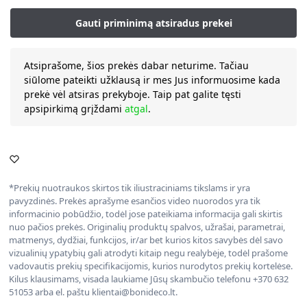
Atsiprašome, šios prekės dabar neturime. Tačiau
siūlome pateikti užklausą ir mes Jus informuosime kada
prekė vėl atsiras prekyboje. Taip pat galite tęsti
apsipirkimą grįždami
atgal
.
*Prekių nuotraukos skirtos tik iliustraciniams tikslams ir yra
pavyzdinės. Prekės aprašyme esančios video nuorodos yra tik
informacinio pobūdžio, todėl jose pateikiama informacija gali skirtis
nuo pačios prekės. Originalių produktų spalvos, užrašai, parametrai,
matmenys, dydžiai, funkcijos, ir/ar bet kurios kitos savybės dėl savo
vizualinių ypatybių gali atrodyti kitaip negu realybėje, todėl prašome
vadovautis prekių specifikacijomis, kurios nurodytos prekių kortelėse.
Kilus klausimams, visada laukiame Jūsų skambučio telefonu +370 632
51053 arba el. paštu klientai@bonideco.lt.