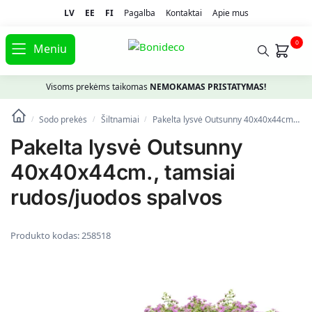
LV
EE
FI
Pagalba
Kontaktai
Apie mus
0
Meniu
Visoms prekėms taikomas
NEMOKAMAS PRISTATYMAS!
Sodo prekės
Šiltnamiai
Pakelta lysvė Outsunny 40x40x44cm., tamsiai rudos/juodos spalvos
/
/
/
Pakelta lysvė Outsunny
40x40x44cm., tamsiai
rudos/juodos spalvos
Produkto kodas:
258518