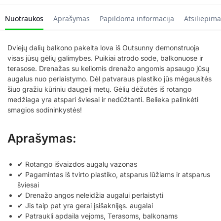
Nuotraukos
Aprašymas
Papildoma informacija
Atsiliepima
Dviejų dalių balkono pakelta lova iš Outsunny demonstruoja
visas jūsų gėlių galimybes. Puikiai atrodo sode, balkonuose ir
terasose. Drenažas su keliomis drenažo angomis apsaugo jūsų
augalus nuo perlaistymo. Dėl patvaraus plastiko jūs mėgausitės
šiuo gražiu kūriniu daugelį metų. Gėlių dėžutės iš rotango
medžiaga yra atspari šviesai ir nedūžtanti. Belieka palinkėti
smagios sodininkystės!
Aprašymas:
✔ Rotango išvaizdos augalų vazonas
✔ Pagamintas iš tvirto plastiko, atsparus lūžiams ir atsparus
šviesai
✔ Drenažo angos neleidžia augalui perlaistyti
✔ Jis taip pat yra gerai įsišaknijęs. augalai
✔ Patraukli apdaila vejoms, Terasoms, balkonams