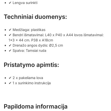
✔ Lengva surinkti
Techniniai duomenys:
✔ Medžiaga: plastikas
✔ Bendri išmatavimai: L40 x P40 x A44 lovos išmatavimai:
1*3 x 44 cm. P38 x A18cm
✔ Drenažo angos dydis: Ø2,5 cm
✔ Spalva: Tamsiai ruda
Pristatymo apimtis:
✔ 2 x pakeliama lova
✔ 1 x surinkimo instrukcija
Papildoma informacija