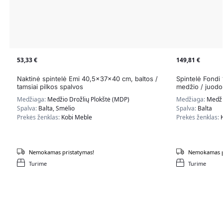
53,33
€
149,81
€
Naktinė spintelė Emi 40,5x37x40 cm, baltos /
Spintelė Fondi
tamsiai pilkos spalvos
medžio / juodo
Medžiaga:
Medžio Drožlių Plokštė (MDP)
Medžiaga:
Medži
Spalva:
Balta, Smėlio
Spalva:
Balta
Prekės ženklas:
Kobi Meble
Prekės ženklas:
Nemokamas pristatymas!
Nemokamas p
Turime
Turime