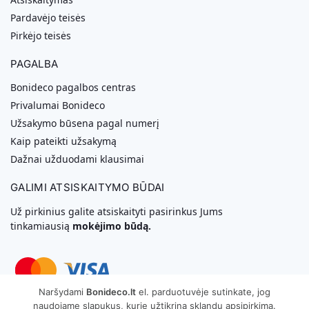
Pardavėjo teisės
Pirkėjo teisės
PAGALBA
Bonideco pagalbos centras
Privalumai Bonideco
Užsakymo būsena pagal numerį
Kaip pateikti užsakymą
Dažnai užduodami klausimai
GALIMI ATSISKAITYMO BŪDAI
Už pirkinius galite atsiskaityti pasirinkus Jums
tinkamiausią
mokėjimo būdą.
Naršydami
Bonideco.lt
el. parduotuvėje sutinkate, jog
naudojame slapukus, kurie užtikrina sklandų apsipirkimą.